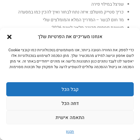
שניצל במילוי פירה
כריך סטייק מושלם: איזה נתח לבחור ואיך להכין כמו במסעדה
מד חום לבשר – המדריך המלא והמומלצים שלי
מעשנת פחמים סקירה מלאה לשנת 2026
מעשנות בשר על חשמל – סקירה לשנת 2026
אנחנו מעריכים את הפרטיות שלך
חזה הודו פשוט להכנה
כדי לספק את החוויה הטובה ביותר, אנו משתמשים בטכנולוגיות כמו קובצי Cookie
אונרטיב חגיגי – מתכון מושלם
לשם אחסון וגישה למידע מהמכשיר שלך. מתן הסכמה לשימוש בטכנולוגיות אלו
חזה אווז בתנור
יאפשר לנו לעבד נתונים כגון התנהגות גלישה או מזהים ייחודיים באתר זה. אי מתן
מתכון לכרוב ממולא בבשר
הסכמה או ביטול ההסכמה עלולים להשפיע לרעה על תפקודן של תכונות מסוימות.
המדריך המלא לבחירת מעשנת בשר
שקדי עגל – המדריך המלא
קבל הכל
בשר נא כל מה שצריך לדעת
בשר ארגטנאי – המדריך המלא
דחה הכל
כמה זמן בשר טחון יכול להיות במקרר
מה ההבדל בין פלוב לאושפלו?
התאמה אישית
סטייק נברסקה – כל מה שרציתם לדעת
איך להכין נקניקיות מאפס
תקנון
קדירת בשר חורפית