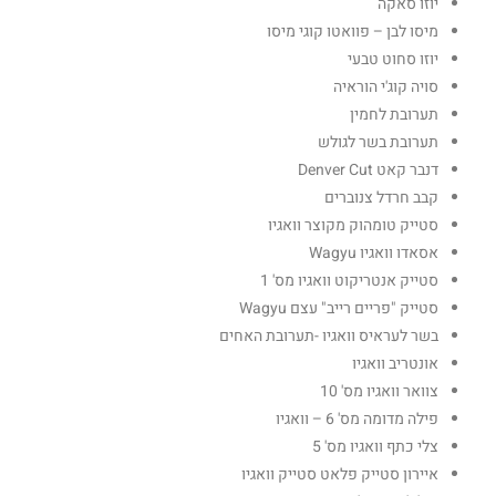
יוזו סאקה
מיסו לבן – פוואטו קוגי מיסו
יוזו סחוט טבעי
סויה קוג'י הוראיה
תערובת לחמין
תערובת בשר לגולש
דנבר קאט Denver Cut
קבב חרדל צנוברים
סטייק טומהוק מקוצר וואגיו
אסאדו וואגיו Wagyu
סטייק אנטריקוט וואגיו מס' 1
סטייק "פריים רייב" עצם Wagyu
בשר לעראיס וואגיו -תערובת האחים
אונטריב וואגיו
צוואר וואגיו מס' 10
פילה מדומה מס' 6 – וואגיו
צלי כתף וואגיו מס' 5
איירון סטייק פלאט סטייק וואגיו