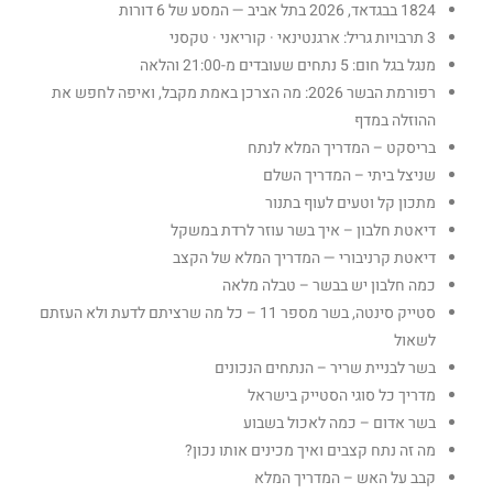
1824 בבגדאד, 2026 בתל אביב — המסע של 6 דורות
3 תרבויות גריל: ארגנטינאי · קוריאני · טקסני
מנגל בגל חום: 5 נתחים שעובדים מ-21:00 והלאה
רפורמת הבשר 2026: מה הצרכן באמת מקבל, ואיפה לחפש את
ההוזלה במדף
בריסקט – המדריך המלא לנתח
שניצל ביתי – המדריך השלם
מתכון קל וטעים לעוף בתנור
דיאטת חלבון – איך בשר עוזר לרדת במשקל
דיאטת קרניבורי — המדריך המלא של הקצב
כמה חלבון יש בבשר – טבלה מלאה
סטייק סינטה, בשר מספר 11 – כל מה שרציתם לדעת ולא העזתם
לשאול
בשר לבניית שריר – הנתחים הנכונים
מדריך כל סוגי הסטייק בישראל
בשר אדום – כמה לאכול בשבוע
מה זה נתח קצבים ואיך מכינים אותו נכון?
קבב על האש – המדריך המלא