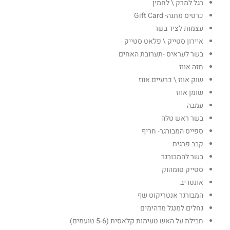
רגל למרק \ לחמין
כרטיס מתנה- Gift Card
עצמות לציר בשר
איירון סטייק \ פלאט סטייק
בשר לעראיס -תערובת האחים
חזה אווז
שוק אווז \ כרעיים אווז
שומן אווז
עמבה
בשר ראש טלה
ספייס המבורגר- חריף
קבב פרגית
בשר להמבורגר
סטייק טומהוק
אונטריב
המבורגר אנטריקוט שף
גחלים למנגל מדהימים
חבילת על האש טעימות קלאסית (5-6 טועמים)