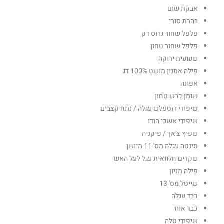
אבקת שום
בהרת סורי
פלפל שחור גרוס דק
פלפל שחור טחון
שעועית ירוקה
פילה אמנון מושט 100% דג
אפונה
שומן כבש טחון
שיפודי רוטפלש עגלה / נתח קצבים
שיפודי אשכי הודו
שפיץ צ׳אך / פיקניה
סינטה עגלה מס' 11 מיושן
שקדים חלוואית עגל לעל האש
פילה מניון
שייטל מס' 13
כבד עגלה
כבד אווז
שיפודי טלה