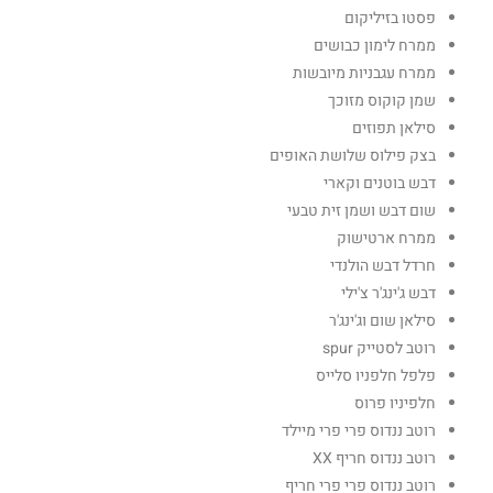
פסטו בזיליקום
ממרח לימון כבושים
ממרח עגבניות מיובשות
שמן קוקוס מזוכך
סילאן תפוזים
בצק פילוס שלושת האופים
דבש בוטנים וקארי
שום דבש ושמן זית טבעי
ממרח ארטישוק
חרדל דבש הולנדי
דבש ג'ינג'ר צ'ילי
סילאן שום וג'ינג'ר
רוטב לסטייק spur
פלפל חלפניו סלייס
חלפיניו פרוס
רוטב ננדוס פרי פרי מיילד
רוטב ננדוס חריף XX
רוטב ננדוס פרי פרי חריף