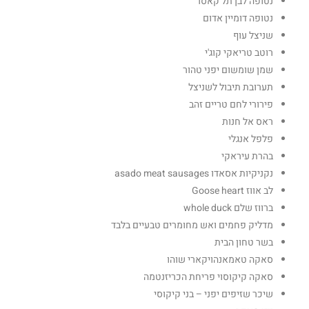
נטופה לבן תל קאסר
נטופה דומיין אדום
שניצל עוף
רוטב טריאקי קוג'י
שמן שומשום יפני טהור
תערובת תיבול לשניצל
פירורי לחם טריים זהב
ראס אל חנות
פלפל אנגלי
בהרת עיראקי
נקניקיות אסאדו asado meat sausages
לב אווז Goose heart
ברווז שלם whole duck
מדליק פחמים ואש מחומרים טבעיים בלבד
בשר טחון הבית
סאקה טאמאנהויקארי שוהו
סאקה קיקוסוי פריחת הכריזנטמה
שיכר שזיפים יפני – בני קיקוסי