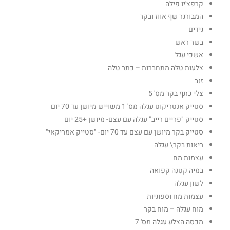
קרפצ'יו פילה
המבורגר שף אווז ובקר
גידים
בשר ראש
אשכי עגל
צלעות טלה מתחברות – כתר טלה
זנב
צלי כתף בקר מס' 5
סטייק אנטריקוט עגלה מס' 1 משוייש מיושן עד 70 יום
סטייק "פריים רייב" עגלה עם עצם- מיושן +25 יום
סטייק בקר מיושן עם עצם עד 70 יום- "סטייק אמריקאי"
ריאות בקר\ עגלה
עצמות מח
במיה קטנה קפואה
לשון עגלה
עצמות מח וספוגיות
מוח עגלה – מוח בקר
מכסה הצלע עגלה מס' 7