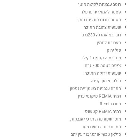
רוטב עגבניות לפיצה מוטי
פסטה להמוליזה פרפלה
פסטה דורום קונכיות ניוקי
שעועית צהובה חתוכה
דובדבני אמרנה 230גרם
תערובת לחמין
פול ירוק
מיני במיה קטנים 1קילו
צ'יפס בטטה 700 גרם
שעועית ירוקה חתוכה
פילה סלמון קפוא
ממרח עגבניות בשמן זית נפטון
רמיה REMIA פיקנטי עדין
מיונז Remia
רמיה REMIA קטשופ
מוטי שפורפרת תרכיז עגבניות
ממרח שום כתוש נפטון
סילאן טבעי אורגני צור עין יהב