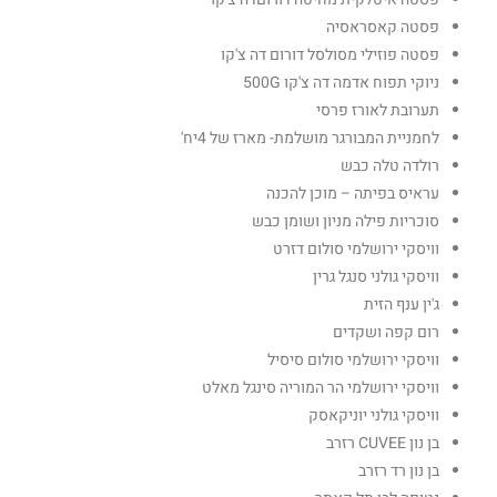
פסטה קאסראסיה
פסטה פוזילי מסולסל דורום דה צ'קו
ניוקי תפוח אדמה דה צ'קו 500G
תערובת לאורז פרסי
לחמניית המבורגר מושלמת- מארז של 4יח'
רולדה טלה כבש
עראיס בפיתה – מוכן להכנה
סוכריות פילה מניון ושומן כבש
וויסקי ירושלמי סולום דזרט
וויסקי גולני סנגל גרין
ג'ין ענף הזית
רום קפה ושקדים
וויסקי ירושלמי סולום סיסיל
וויסקי ירושלמי הר המוריה סינגל מאלט
וויסקי גולני יוניקאסק
בן נון CUVEE רזרב
בן נון רד רזרב