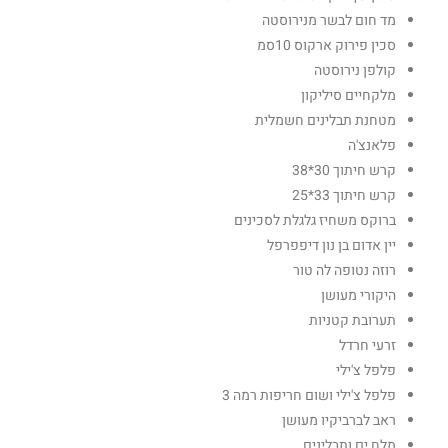
מד חום לבשר מנירוסטה
סכין פירוק ארקוס 10סמ
קולפן נירוסטה
מלקחיים סיליקון
מטחנת תבלינים חשמלית
פלאנצ'ה
קרש חיתוך 30*38
קרש חיתוך 33*25
ברוקס משחיז גלגלת לסכינים
יין אדום בן נון דיפפרפל
רוזה נטופה לה טור
היקורי מעושן
תערובת קטניות
זרעי חרדל
פלפל צ'ילי
פלפל צ'ילי ושום חריפות רמה 3
ראב לברביקיו מעושן
מלח ים ותבלינים