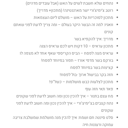
נתחים שלא חשבת לשים על האש (אבל עובדים מדהים)
רוטב צ'ימיצ'ורי ישר מארגנטינה! (מתכון+ מדריך)
מתכון לסוכריות על האש – מושלם ליום העצמאות
וואגיו: למה זה הבשר היקר בעולם – ומה צריך לדעת לפני שאתם
קונים
מדריך: איך להקפיא בשר
מתכון עראיס – 10 דקות ויש לכם עראיס הצגה
עראיס מצה לפסח – הביס הקריספי שאף אחד לא מצפה לו
בורקס בשר מדפי אורז – תפור במיוחד לפסח!
קציצות בשר במיוחד לפסח
חזה בקר בבישול ארוך -בול לפסח!
מתכון לצלעות כבש מושלמות – כשל"פ!
פאד תאי חזה עוף
מח עצם בתנור – איך להכין נכון ומה חשוב לדעת לפני שקונים
נתח קצבים בצ’ימיצ’ורי – איך להכין נכון ומה חשוב לדעת לפני
שקונים
סלט סינטה חם ושמח: איך להכין מנה מושלמת שמשלבת צריבה
עמוקה ורעננות חיה