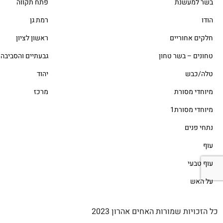
בשר למעשנת
פתח תקווה
הודו
רמת גן
חלקים אחוריים
ראשון לציון
טחונים – בשר טחון
גבעתיים והסביבה
טלה/כבש
יהוד
מיוחדי מסורת
מרכז
מיוחדי מסורת1
נתחי פנים
עוף
עוף טבעי
על האש
כל הזכויות שמורות האחים אהרון 2023