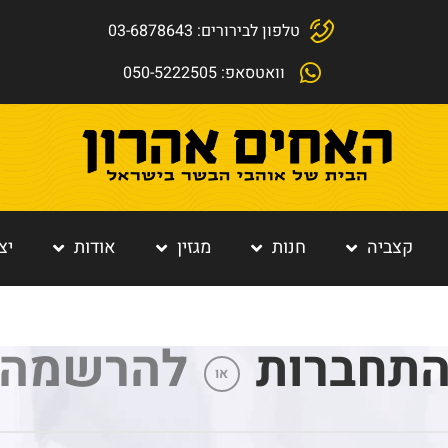
טלפון לבירורים: 03-6878643
וואטסאפ: 050-5222505
קצביה
חנות
מגזין
אודות
יצ
תחברות
להרשמה
או