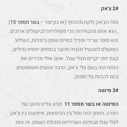
2# צ'אק
נתח הצ'אק נלקח מהכתף (או בקיצור –
בשר מספר 15
)
, הוא אחת מהבחירות הכי פופולריות לבישולים ארוכים.
הוא סופר שרירי ומכיל כמויות שומן בינוניות, השילוב
המושלם לתבשיל מנצח! מדובר בנתחים יחסית גדולים,
קצת יותר יקרים מצלי עגול. אתם אולי מכירים את
הנתח הזה בשם צלי צ'אק, הרבה אנשים משתמשים
בהם להכנת צלי מפנק.
3# סינטה
הסינטה או בשר מספר 11
מגיע אלינו מהגב של
הפרה. החתך הזה נופל בין הכיסאות, איפשהו בין צ'אק
לצלי עגול מבחינת השריריות ותכולת השומן. זה נתח