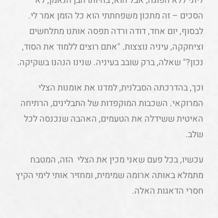
ליוני ללא הפוגה, אבל הוא, בהיותו הבן הנאמן, לא
הסכים – זה מתכון משפחתתי הוא כל הזמן אמר לי.
לבסוף, יום אחד, דודה ורדה תפסה אותנו מתלחשים
וציחקקה, עיניה נוצצות. "אתם רוצים ללמוד את הסוד,
נכון?" שאלה, ברק שובב בעיניה. שנינו הנהנו בשקיקה.
וכך, בהדרכתה הסבלנית, למדנו את אומנות הצלי
המרוקאי. השכבות המוקפדות של התבלינים, הרתיחה
האיטית ששידלה את הטעמים, האהבה שנכנסה לכל
שלב.
עכשיו, בכל פעם שאני מכין את הצלי הזה, המטבח
מתמלא באותה ארומה שמימית, ומחזיר אותי לימי הקיץ
חסרי הדאגות האלה.