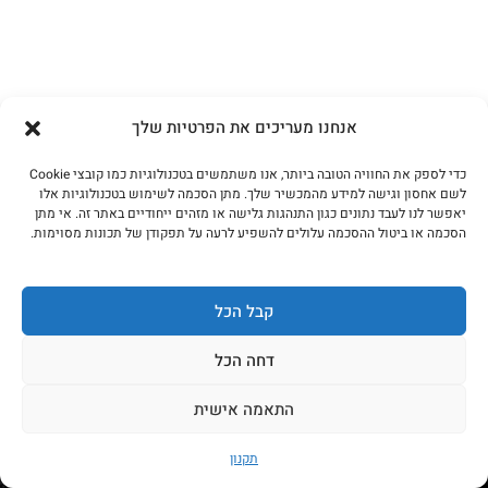
אנחנו מעריכים את הפרטיות שלך
כדי לספק את החוויה הטובה ביותר, אנו משתמשים בטכנולוגיות כמו קובצי Cookie
לשם אחסון וגישה למידע מהמכשיר שלך. מתן הסכמה לשימוש בטכנולוגיות אלו
יאפשר לנו לעבד נתונים כגון התנהגות גלישה או מזהים ייחודיים באתר זה. אי מתן
3 תרבויות גריל: ארגנטינאי · קוריאני · טקסני
הסכמה או ביטול ההסכמה עלולים להשפיע לרעה על תפקודן של תכונות מסוימות.
לקריאה נוספת
קבל הכל
דחה הכל
התאמה אישית
בואו נדבר!
תקנון