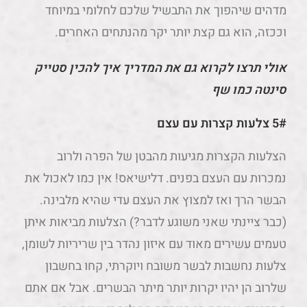
מדהים שיהפוך את התבשיל שלכם לחלומי במיוחד
וככזה, הוא גם קצת יותר יקר מהנתחים האחרים.
אולי תרצו לקרוא גם את המדריך איך להכין סטייק
סינטה כמו שף
5# צלעות קצרות עם עצם
הצלעות הקצרות מגיעות מהבטן של הפרה ולרוב
נמכרות עם העצם בפנים. דלישיאס! אין כמו לאכול את
הבשר הרך ואז למצוץ את העצם עדי שהיא מלבינה.
(כבר ציינתי שאני משוגע לדבר?) הצלעות מביאות איתן
טעמים עשירים מאוד עם איזון נהדר בין שריריות לשומן,
צלעות נחשבות לבשר משובח ויוקרתי, קחו בחשבון
שלרוב הן יהיו יקרות יותר מיתר הבשרים. אבל אם אתם