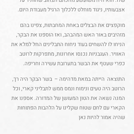
שלו. הוא היה משועשע מהכתם הצהוב שהותיר על
אצבעותיו, ניגוד מוחלט ללכלוך הרגיל מעבודת היום.
מוקפצים את הבצלים באחת המחבתות, צפינו בהם
מזהיבים באור האש המהבהב, ואז הוספנו את הבקר,
הניחו לו להשחים בעוד ניחוח התבלינים החל למלא את
האוויר. העגבניות נכנסו אחרונות, מתפרקות לרוטב
כפרי שעטף את הבשר בתערובת עשירה וחריפה.
התוצאה הייתה במאת מדהימה – בשר הבקר היה רך,
הרוטב היה טעים ונימוח ונמס ממש לתבליני קארי, וכל
המנה נשאה את הטון המעושן של המדורה. אספנו את
הקארי עם לחם שטוח שקלינו על הלהבות הפתוחות
שהיה אמור להיות נאן