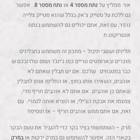
אני ממליץ על
נתח מספר 4
או
נתח מספר 8
.
אפשר
גם ללכת על סטייק צ'אק בגלל שהוא סטייק צלייה
נהדר, עם זאת, אתם יכולים גם להשתמש בנתח
אנטריקוט.ת
תלינים ועשבי תיבול – מתכון זה משתמש בתבלינים
מוכרים ובארומטים טריים כמו ג'ינג'ר ושום שלרובכם ש
כבר במטבחים שלכם. אם יש תבלין שאתם לא
אוהבים, השאירו אותו בחוץ, או החליפו אותו לתבלין
שאתם כן אוהבים. אם אתם לא אוהבים חריף מדי,
צמצמו את אבקת הצ'ילי, או הוציא אותה לגמרי. עם
זאת, אם אתם ממש אוהבים חריף – אז תוסיפו!
מרק – השתמשתי בציר בקר כדי להגביר את טעם הבקר
בקארי הזה. אפשר להשתמש גם במרק ירקות או
במרק