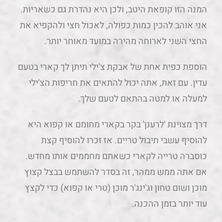
המנה הזו קופאת היטב, ולכן היא נהדרת גם כשאריות.
אני אוהב להכין כמות כפולה, לאכול חצי ולהקפיא את
החצי השני לארוחה מהירה במועד מאוחר יותר.
הוספת כפית אחת של אבקת צ'ילי תיתן לך קארי בטעם
עדין. עם זאת, אתה יכול להתאים את חריפות הצ'ילי
למעלה או למטה בהתאם לטעם שלך.
דרך מצוינת 'לרענן' בקר בקארי מחומם או קפוא היא
להוסיף עשבי תיבול טריים. אז זכרו להוסיף קצת
כוסברה טרייה לקארי כשאתם מחממים אותו מחדש.
אם אתה ממש ממהר, זה בסדר להשתמש בבצל קצוץ
מוכן ושום טחון וג'ינג'ר מוכן (טרי או קפוא) כדי לקצץ
עוד יותר בזמן ההכנה.