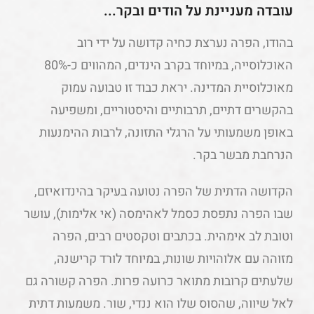
עובדה מעניינת על הודים ובקר...
בהודו, הפרה נערצת כחיה קדושה על ידי רוב
האוכלוסייה, במיוחד בקרב הינדים, המהווים כ-80%
מאוכלוסיית המדינה. יראת כבוד זו טבועה עמוק
בהקשרים דתיים, תרבותיים והיסטוריים, ומשפיעה
באופן משמעותי על הרגלי התזונה, לרבות ההימנעות
הנרחבת מבשר בקר.
הקדושה הדתית של הפרה נטועה בעיקר בהינדואיזם,
שבו הפרה נתפסת כסמל לאהימסה (אי אלימות), עושר
וטובת לב אימהית. בכתבים וטקסטים רבים, הפרה
מזוהה עם אלוהויות שונות, במיוחד לורד קרישנה,
שלעתים קרובות מתואר כרועה פרות. הפרה קשורה גם
לאל שיווה, שהסוס שלו הוא ננדי, שור. משמעות דתית