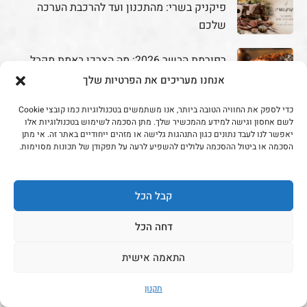
פיקניק בשרי: מהתכנון ועד להרכבת הערכה
שלכם
רפורמת הבשר 2026: מה הצרכן באמת מקבל,
ואיפה לחפש את ההוזלה במדף
אנחנו מעריכים את הפרטיות שלך
כדי לספק את החוויה הטובה ביותר, אנו משתמשים בטכנולוגיות כמו קובצי Cookie
מתכון קל וטעים לעוף בתנור
לשם אחסון וגישה למידע מהמכשיר שלך. מתן הסכמה לשימוש בטכנולוגיות אלו
יאפשר לנו לעבד נתונים כגון התנהגות גלישה או מזהים ייחודיים באתר זה. אי מתן
הסכמה או ביטול ההסכמה עלולים להשפיע לרעה על תפקודן של תכונות מסוימות.
דיאטת קרניבורי — המדריך המלא של הקצב
קבל הכל
נתחים שלא חשבת לשים על האש (אבל עובדים
מדהים)
דחה הכל
התאמה אישית
מתכונים פופלריים
תקנון
פיקניק בשרי: מהתכנון ועד להרכבת הערכה