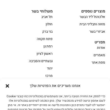
מוצרים נוספים
משלוחי בשר
אלכוהול ליד הבשר
תל אביב
מזווה ותבליני הבית
חולון
אביזרי בשר
בני ברק
פתח תקווה
תפריט
רמת גן
אודות
ראשון לציון
מאמרים
גבעתיים והסביבה
מפת אתר
יהוד
מרכז
אנחנו מעריכים את הפרטיות שלך
הקצביה
כדי לספק את החוויה הטובה ביותר, אנו משתמשים בטכנולוגיות כמו קובצי Cookie
אווז
בשר בקר משובח
לשם אחסון וגישה למידע מהמכשיר שלך. מתן הסכמה לשימוש בטכנולוגיות אלו
בשר בקר עגלה משובח
בשר למעשנת
יאפשר לנו לעבד נתונים כגון התנהגות גלישה או מזהים ייחודיים באתר זה. אי מתן
הסכמה או ביטול ההסכמה עלולים להשפיע לרעה על תפקודן של תכונות מסוימות.