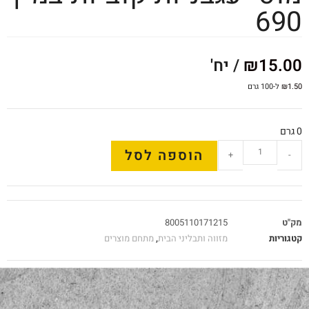
690
15.00
₪
/ יח'
1.50
₪
ל-100 גרם
0 גרם
הוספה לסל
+
-
מק"ט
8005110171215
קטגוריות
מזווה ותבליני הבית
,
מתחם מוצרים