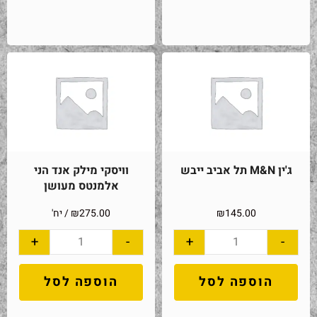
ג'ין M&N תל אביב ייבש
וויסקי מילק אנד הני
אלמנטס מעושן
145.00
₪
275.00
₪
/ יח'
+
-
+
-
הוספה לסל
הוספה לסל