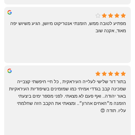
michal gottfried
4 months ago
מפתיע לטובה ממש, הזמנתי אנטריקוט מיושן, הגיע משיוש יפה 
מאוד, אקנה שוב
שי
4 months ago
בתור דור שלישי לעלייה העיראקית , כל חיי חיפשתי קצבייה 
שמכינה קבב בגדדי אמיתי כמו שמזמינים בשיפודיות העיראקיות 
באור יהודה.. ואף פעם לא מצאתי. לפני מספר ימים ביצעתי 
הזמנה מ״האחים אהרון״.. ומצאתי את הקבב הזה שחלמתי 
עליו. תודה 😍