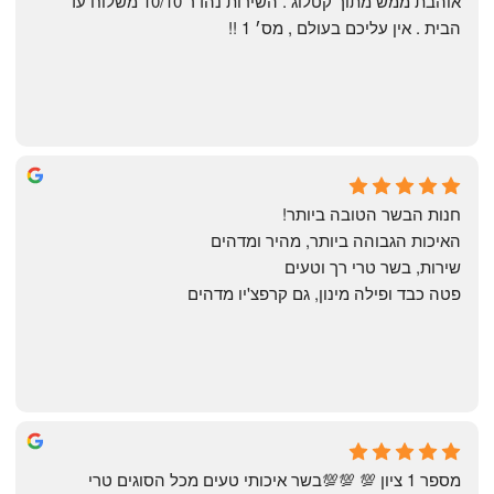
אוהבת ממש מתוך קטלוג . השירות נהדר 10/10 משלוח עד 
הבית . אין עליכם בעולם , מס׳ 1 !!
Annael Annael
9 months ago
חנות הבשר הטובה ביותר!
האיכות הגבוהה ביותר, מהיר ומדהים
שירות, בשר טרי רך וטעים
פטה כבד ופילה מינון, גם קרפצ'יו מדהים
The Artechology
a year ago
מספר 1 ציון 💯 💯💯בשר איכותי טעים מכל הסוגים טרי 