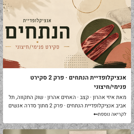
אנציקלופדיית הנתחים · פרק 2 סקירט
פנימי/חיצוני
מאת איזי אהרון · קצב · האחים אהרון · שוק התקווה, תל
אביב אנציקלופדיית הנתחים · פרק 2 מתוך סדרה אנשים
באים אליי בקצביה ומבקשים "סקירט". שאלה ראשונה...
לקריאה נוספת