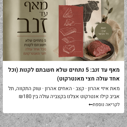
מאף עד זנב: 5 נתחים שלא חשבתם לקנות (וכל
אחד עולה חצי מאנטרקוט)
מאת איזי אהרון · קצב · האחים אהרון · שוק התקווה, תל
אביב קילו אנטרקוט אצלנו בקצביה עולה בין ₪180
ל-₪220. מחיר יפה – וגם מוצדק, כי זה...
לקריאה נוספת