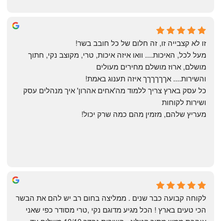
Yonatan Menashe
6 months ago
זו לא קצבייה זו, זה חלום של כל חובב בשר!
מעל לכל, האיכות.... וואו איזה איכות, טרי, מקוצב נקי, חתוך 
מושלם, ארוז מושלם מחירים מעולים
והשירות.... אךךךךךך איזה תענוג באמת!
כל עסק בארץ צריך ללמוד מה'אחים אהרון' איך מנהלים עסק 
ושירות לקוחות
מעריץ שלהם, מזמין מהם כמה שרק יכול!
Shahaf Bendarker
6 months ago
לקוחה קבועה כבר שנים . ממליצה בחום רב יש להם את הבשר 
הכי טעים בארץ ! הכל מגיע מדוגם נקי ,טרי מסודר כפי שאני 