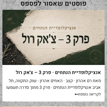
פוסטים שאסור לפספס
אנציקלופדיית הנתחים · פרק 3 – צ'אק רול
מאת רם אהרון · קצב · האחים אהרון · שוק התקווה, תל
אביב אנציקלופדיית הנתחים · פרק 3 מתוך סדרה תשמעו
סיפור. אתם באים לאחת ממסעדות הבשר הטובות...
לקריאה נוספת