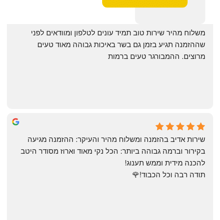
‏משלוח מהיר שירות טוב תמיד עונים לטלפון ומוודאים לפני 
שההזמנה תגיע בזמן גם בשר באיכות גבוהה מאוד טעים 
מרוצים. ההמבורגר טעים ברמות
May Azulay
a month ago
שירות אדיב בהזמנה ומשלוח מהיר והעיקר: ההזמנה מגיעה 
בקירור וברמה גבוהה ביותר: הכל נקי מאוד וארוז מסודר היטב 
להכנה מידית וממש תענוג!
תודה רבה וכל הכבוד!🌹