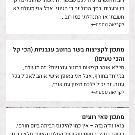
רוב האנשים יגידו לכם שבשר זה משהו שאוכלים רק
כשרעבים, בסך הכול זה די הגיוני. אבל אני מעולם לא
חשבתי או התנהלתי כמו רוב...
לקריאה נוספת
מתכון לקציצות בשר ברוטב עגבניות (הכי קל
והכי טעים!)
מי לא אוהב קציצות ברוטב עגבניות? זה מושלם,
במיוחד בחורף, אבל אני באופן אישי אוהב לאכול בכל
עונה. זה יכול ללכת מצוין עם אורז,...
לקריאה נוספת
מתכון פאי רועים
בואו נודה בזה – אין כמו להיכנס הביתה ביום חורפי,
כשקר בחוץ, הגשם נוקש על החלון והאוויר מלא בריח