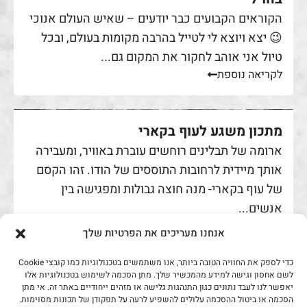
הקוראים הקבועים כבר יודעים – שאיש העולם אנוכי
😉 יצא ויוצא לי לטייל בהרבה מקומות בעולם, ובכל
טיול אני אוהב לחקור את המקום גם...
לקריאה נוספת
מתכון משגע לעוף בקארי
ארומה של תבלינים רוחשים עוברת באוויר, ומעבירה
אותך מיידית לרחובות התוססים של הודו. זהו הקסם
של עוף בקארי- מנה חוצה גבולות ומפגישה בין
אנשים...
לקריאה נוספת
אנחנו מעריכים את הפרטיות שלך
כדי לספק את החוויה הטובה ביותר, אנו משתמשים בטכנולוגיות כמו קובצי Cookie
לשם אחסון וגישה למידע מהמכשיר שלך. מתן הסכמה לשימוש בטכנולוגיות אלו
באן אסאדו מדהים כמו במסעדות אסתייתיות
יאפשר לנו לעבד נתונים כגון התנהגות גלישה או מזהים ייחודיים באתר זה. אי מתן
לאחרונה הייתה לי הזדמנות לחקור את יפן, הרפתקה
הסכמה או ביטול ההסכמה עלולים להשפיע לרעה על תפקודן של תכונות מסוימות.