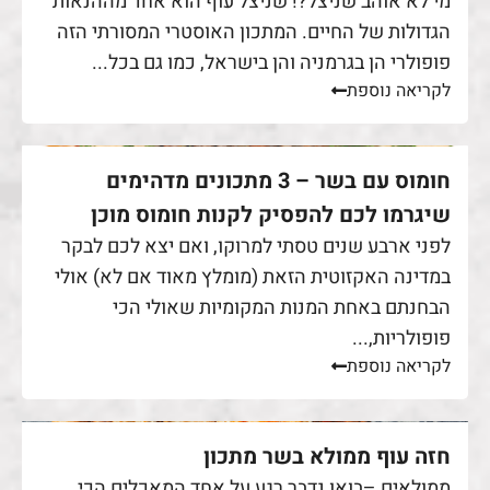
מי לא אוהב שניצל?! שניצל עוף הוא אחד מההנאות
הגדולות של החיים. המתכון האוסטרי המסורתי הזה
פופולרי הן בגרמניה והן בישראל, כמו גם בכל...
לקריאה נוספת
חומוס עם בשר – 3 מתכונים מדהימים
שיגרמו לכם להפסיק לקנות חומוס מוכן
לפני ארבע שנים טסתי למרוקו, ואם יצא לכם לבקר
במדינה האקזוטית הזאת (מומלץ מאוד אם לא) אולי
הבחנתם באחת המנות המקומיות שאולי הכי
פופולריות,...
לקריאה נוספת
חזה עוף ממולא בשר מתכון
ממולאים –בואו נדבר רגע על אחד המאכלים הכי