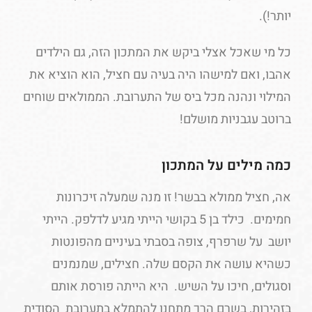
יותר!).
כל מי שאכל אצלי ביקש את המתכון הזה, גם הילדים
אהבו, ואם למישהו היה בעיה עם חציל, הוא הוציא את
המילוי ונהנה מכל ביס של התערובת. הממולאים שוחים
ברוטב עגבניות מושלם!
כמה מילים על המתכון
אה, חציל ממולא בבשר! זו מנה שמעלה זיכרונות
חמימים. כילד בן 5 בקושי הייתי מגיע לדלפק. הייתי
יושב על שרפרף, צופה בסבתי בעיניים מהפונטות
כשהיא עושה את הקסם שלה. חצילים, שמנמנים
וסגולים, חיכו על השיש. היא הייתה פורסת אותם
בזהירות, בשרם הרך מתחנן להתמלא בתערובת הסודית