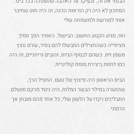
הבנתי את זה, ובעיקר על האהבה שנשפכה בכל ביס.
המתכון לא היה רק הוראות הכנה; זה היה חוט שחיבר
אותי למורשת ולמשפחה שלי
ואז, מגיע הקטע החשוב: הבישול. האוויר הפך סמיך
מציפייה כשהחצילים התבשלו להם בסיר, עורם נוצץ
משמן זית. כשהם לבסוף הגיחו, זהובים וריחניים, זה היה
כמו לחזות ביצירת מופת קולינרית.
הביס הראשון היה פיצוץ של טעם. החציל הרך,
שהושרה במילוי הבשר המלוח, היה ניגוד מרקם מושלם.
התבלינים רקדו על הלשון שלי, כל אחד מהם מובחן אך
הרמוני.