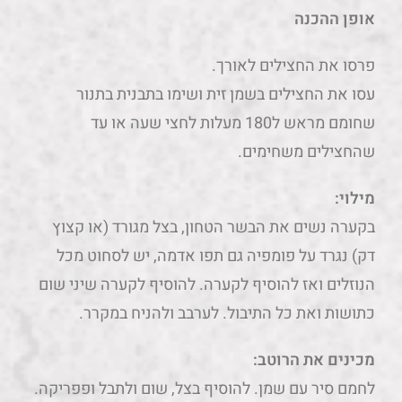
אופן ההכנה
פרסו את החצילים לאורך.
עסו את החצילים בשמן זית ושימו בתבנית בתנור
שחומם מראש ל180 מעלות לחצי שעה או עד
שהחצילים משחימים.
מילוי:
בקערה נשים את הבשר הטחון, בצל מגורד (או קצוץ
דק) נגרד על פומפיה גם תפו אדמה, יש לסחוט מכל
הנוזלים ואז להוסיף לקערה. להוסיף לקערה שיני שום
כתושות ואת כל התיבול. לערבב ולהניח במקרר.
מכינים את הרוטב:
לחמם סיר עם שמן. להוסיף בצל, שום ולתבל ופפריקה.