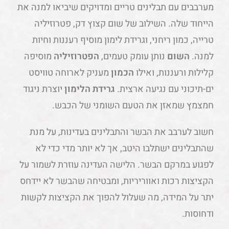
מערבבים עם תבלינים טריים ומדויקים שיביאו למנה את
הייחוד שלה. השילוב של שום קצוץ דק, פטרוזיליה
טרייה, כמון ריחני, וגרידת לימון מוסיף רעננות וחיות
למנה.
השום
נותן עומק טעמים,
הפטרוזיליה
מוסיפה
קלילות ורעננות, ואילו
הכמון
מעניק לארוחה טוויסט
ים-תיכוני עם נגיעה ארצית.
גרידת הלימון
יוצרת ניגוד
חמצמץ שמאזן את הטעם השומני של הכבש.
חשוב לערבב את הבשר והתבלינים בעדינות, על מנת
שהתבלינים ישתלבו היטב, אך לא יותר מדי כדי לא
לפגוע במרקם הבשר. הלישה העדינה עוזרת לשמור על
הקציצות רכות ואווריריות, ומבטיחה שהבשר לא יידחס
יתר על המידה, מה שעלול להפוך את הקציצות לקשות
ודחוסות.