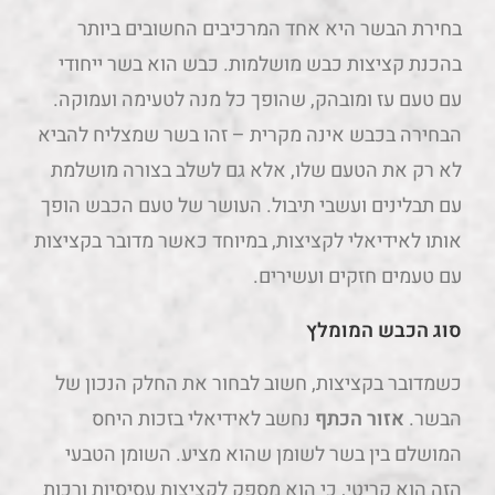
בחירת הבשר היא אחד המרכיבים החשובים ביותר
בהכנת קציצות כבש מושלמות. כבש הוא בשר ייחודי
עם טעם עז ומובהק, שהופך כל מנה לטעימה ועמוקה.
הבחירה בכבש אינה מקרית – זהו בשר שמצליח להביא
לא רק את הטעם שלו, אלא גם לשלב בצורה מושלמת
עם תבלינים ועשבי תיבול. העושר של טעם הכבש הופך
אותו לאידיאלי לקציצות, במיוחד כאשר מדובר בקציצות
עם טעמים חזקים ועשירים.
סוג הכבש המומלץ
כשמדובר בקציצות, חשוב לבחור את החלק הנכון של
הבשר.
אזור הכתף
נחשב לאידיאלי בזכות היחס
המושלם בין בשר לשומן שהוא מציע. השומן הטבעי
הזה הוא קריטי, כי הוא מספק לקציצות עסיסיות ורכות