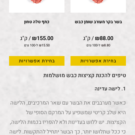
בשר בקר מעורב שומן כבש
כתף טלה טחון
88.00
₪
/ ק"ג
155.00
₪
/ ק"ג
8.80
₪
ל-100 גרם
15.50
₪
ל-100 גרם
בחירת אפשרויות
בחירת אפשרויות
טיפים להכנת קציצות כבש מושלמות
1.
לישה עדינה
כאשר מערבבים את הבשר עם שאר המרכיבים, הלישה
היא שלב קריטי שמשפיע על המרקם הסופי של
הקציצות. יש ללוש בעדינות ולא להפריז בכמות הלישה,
כי ככל שתלושו יותר, כך הבשר יתחיל להתקשות. לישה