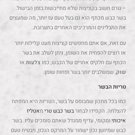
– גורם חשוב בקציצות שלא מתייבשות בזמן הבישול.
בשר כבש מכתף הוא גם בעל טעם עז יותר, מה שמעצים
את התבלינים והמרכיבים האחרים בתערובת.
עם זאת, אם אתם מחפשים קציצות מעט קלילות יותר
או רוצים להפחית את השומן, ניתן לשלב את בשר
הכתף עם חלקים אחרים של הכבש, כמו
צלעות
או
שוק
, שמשלבים יותר בשר ופחות שומן.
טריות הבשר
כמו בכל מתכון שמבוסס על בשר, הטריות היא המפתח
להצלחה. הקפידו לבחור
בשר כבש טרי
מ
אטליז
איכותי
ומקומי, עדיף ממגדל שאתם סומכים עליו. בשר
כבש שמיושן נכון ישמור על המרקם הנכון, ויבטיח טעם