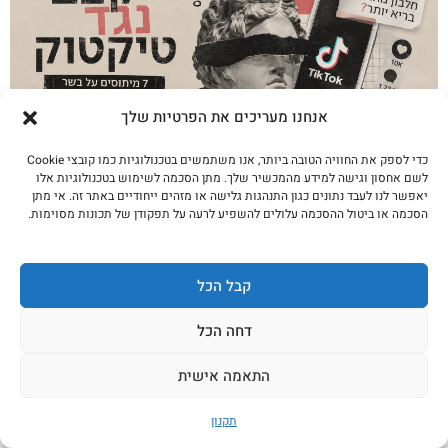
אנחנו מעריכים את הפרטיות שלך
כדי לספק את החוויה הטובה ביותר, אנו משתמשים בטכנולוגיות כמו קובצי Cookie
לשם אחסון וגישה למידע מהמכשיר שלך. מתן הסכמה לשימוש בטכנולוגיות אלו
קצב נגד טיקטוק: 7 מיתוסים על בשר שדור Z
יאפשר לנו לעבד נתונים כגון התנהגות גלישה או מזהים ייחודיים באתר זה. אי מתן
הסכמה או ביטול ההסכמה עלולים להשפיע לרעה על תפקודן של תכונות מסוימות.
מאמין בהם
לקריאה נוספת
קבל הכל
דחה הכל
התאמה אישית
תקנון