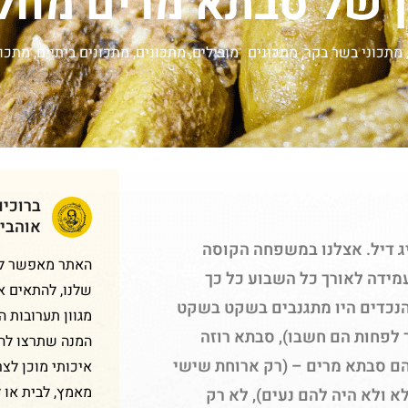
 של סבתא מרים מחל
מתכוני בשר בקר
,
מתכונים מובילים
,
מתכונים
,
מתכונים ביתיים
,
מתכונ
ברוכי
אוהבי
ג דיל. אצלנו במשפחה הקוסה
האתר מאפשר לכם
עמידה לאורך כל השבוע כל כך
שלנו, להתאים א
והנכדים היו מתגנבים בשקט בשקט
מגוון תערובות 
 לפחות הם חשבו), סבתא רוזה
המנה שתרצו להכ
חה בעזרת כל הבנות 7 אחיות, בניהם סבתא מרים – (רק ארוחת שישי
איכותי מוכן לצר
מאמץ, לבית או 
לא ולא היה להם נעים), לא רק