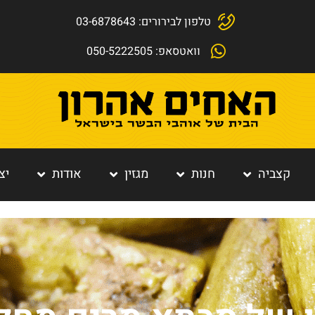
טלפון לבירורים: 03-6878643
וואטסאפ: 050-5222505
קצביה
חנות
מגזין
אודות
יצ