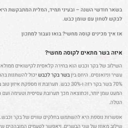
בשאר חודשי השנה – ובעיני תמיד, המלית המתבקשת היא 
לבקש לטחון עם שומן כבש.
אז איך מכינים קוסה מחשי? בואו נעבור למתכון
איזה בשר מתאים לקוסה מחשי?
השילוב של בקר וכבש הוא בחירה קלאסית לקישואים ממולאים
עשיר וניואנסים. היחס בין
בשר בקר
לכבש
יכול להשתנות בהת
70% בשר בקר רזה ו-30% כבש. תערובת זו מספקת 
המעט שמן יותר, וכתוצאה מכך תערובת עסיסית וטעימה ועם 
הטלה.
שילוב מאוזן של שני הבשרים, ויאפשר לטעמים המובהקים שלה