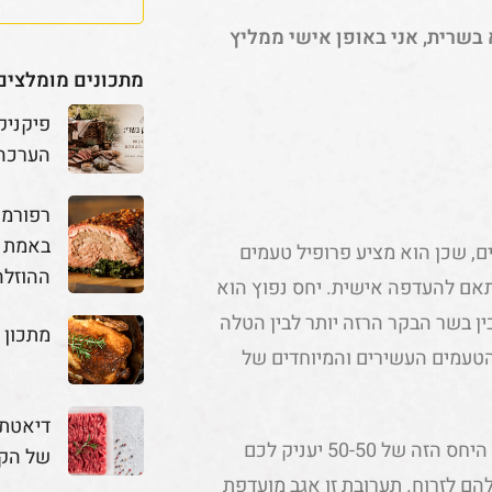
בשרית, אני באופן אישי ממליץ
מתכונים מומלצים
פיקניק
הערכה
באמת מ
, שכן הוא מציע פרופיל טעמים
ההוזלה
אם להעדפה אישית. יחס נפוץ הוא
איזון טוב בין בשר הבקר הרזה יותר לבין הטלה
מתכון 
הטעמים העשירים והמיוחדים של
דיאטת 
אפשרות נוספת היא להשתמש בחלקים שווים של בקר וכבש. היחס הזה של 50-50 יעניק לכם
של הק
ם לזרוח. תערובת זו אגב מועדפת