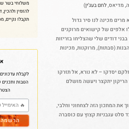
משלוחי בשר שלנ
ה, מדיאס,
לחם בעג'ין
)
להזמין ולהכין, 
תקבלו נקיים, מס
רים מכינה לנו סיר גדול
לו אלפים של קישואים מרוקנים
בבני דודים שלי שהצליחו בזריזות
בנות (סבתות), מרוקנות, מכינות
אז
קם יסדקו – לא נורא, אל תזרקו
לקבלת עדכונים 
 הריקון יתקצר ויעשה מושלם
הטבות ותכנים 
הצטרפ
את המתכון הזה לצחחוני וחלבי,
צד סלט עגבניות קצוץ עם כוסברה
הרשמה ל