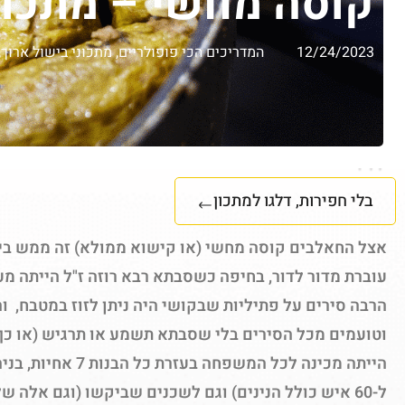
קוסה מחשי – מתכון
12/24/2023
המדריכים הכי פופולריים
,
מתכוני בישול ארוך
,
בלי חפירות, דלגו למתכון
אצל החאלבים קוסה מחשי (או קישוא ממולא) זה ממש בי
עוברת מדור לדור, בחיפה כשסבתא רבא רוזה ז"ל הייתה מ
הרבה סירים על פתיליות שבקושי היה ניתן לזוז במטבח, 
וטועמים מכל הסירים בלי שסבתא תשמע או תרגיש (או כך
הייתה מכינה לכל המשפ
ל-60 איש כולל הנינים) וגם לשכנים שביקשו (וגם אלה ש