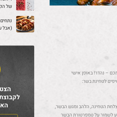
של הק
נתחים
(אבל ע
ם – נהדר! באופן אישי
יפים לטחינת בשר:
הצטר
לקבוצת
האח
צלחת הטחינה, הלהב ומגש הבשר,
ות. ציוד קר מסייע לשמור על טמפרטורת הבשר