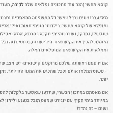
קוסא מחשי (הנה עוד מתכונים נפלאים שלה
לקובה
, מעוד
מאז עברו שנים ובכל שישי כל המשפחה מתאספים וסבתא מ
ומופלא של קוסא מחשי. בילדותי חוויתי מאות ואולי אפי
שנכשלו, נסדקו, נשברו והייתי מקנא בסבתא, אמא ואפילו 
מיומנת להכין את הקישואים. היו יושבות, סבתא רוזה וכל ה
וממלאות את הקישואים המופלאים האלה.
אם זו פעם ראשונה שלכם מרוקנים קישואים- יש מצב שחל
– פשוט תמלאו אותם וככל שתכינו את המנה הזו יותר. זמן
יותר.
אם מאסתם במתכון הבשרי, שתדעו שאפשר בלקלות להפוך 
במיוחד בימי הקיץ עם יוגורט שמעט תובל בנענע ולימון ל
ושום – זה נהדר!