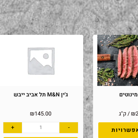
ינוטים
ג'ין M&N תל אביב ייבש
₪
/ ק"ג
145.00
₪
+
-
פשרויות