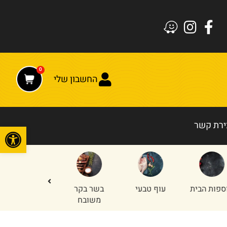
0
החשבון שלי
ירת קשר
פתח
עוף טבעי
בשר בקר
חלקים
טחון עוף
משובח
אחוריים
והודו