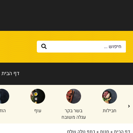
דף הבית
בשר בקר
עוף
הודו
טלה/
עגלה משובח
דף הבית
»
חנות
»
כתף טלה שלם