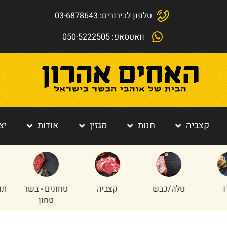
טלפון לבירורים: 03-6878643
וואטסאפ: 050-5222505
קצביה
חנות
מגזין
אודות
יצ
כבש
קצביה
טחונים - בשר
תוספות הבית
טחון