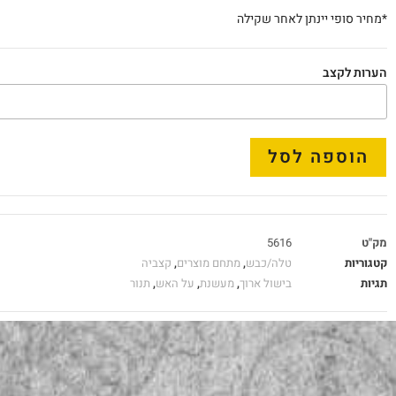
*מחיר סופי יינתן לאחר שקילה
הערות לקצב
הוספה לסל
מק"ט
5616
קטגוריות
טלה/כבש
,
מתחם מוצרים
,
קצביה
תגיות
בישול ארוך
,
מעשנת
,
על האש
,
תנור