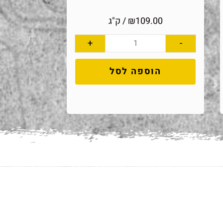
109.00
₪
/ ק"ג
+
-
הוספה לסל