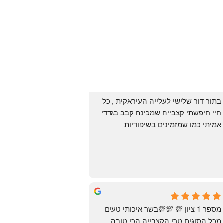
בתור דור שלישי לעלייה העיראקית , כל 
חיי חיפשתי קצבייה שמכינה קבב בגדדי 
אמיתי כמו שמזמינים בשיפודיות 
העיראקיות באור יהודה.. ואף פעם לא 
מצאתי. לפני מספר ימים ביצעתי הזמנה 
מ״האחים אהרון״.. ומצאתי את הקבב 
הזה שחלמתי עליו. תודה 😍
Yonatan Menashe
6 months ago
מספר 1 ציון 💯 💯💯בשר איכותי טעים 
מכל הסוגים טרי הקצבייה הכי טובה 