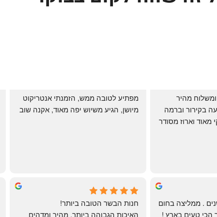
שירות אדיב בהזמנה ומשלוח מהיר 
מפתיע לטובה ממש, הזמנתי אנטריקוט 
והעיקר: ההזמנה מגיעה בקירור וברמה 
מיושן, הגיע משיוש יפה מאוד, אקנה שוב
גבוהה ביותר: הכל נקי מאוד וארוז מסודר 
ממש תענוג!
🌹
mi
שי
4 months ago
לקוחה קבועה כבר שנים . ממליצה בחום 
חנות הבשר הטובה ביותר!
רב יש להם את הבשר הכי טעים בארץ ! 
האיכות הגבוהה ביותר, מהיר ומדהים