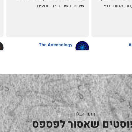
הכל מגיע מדוגם נקי ,טרי מסודר כפי 
שירות, בשר טרי רך וטעים
שאני אוהבת ממש מתוך קטלוג . השירות 
פטה כבד ופילה מינון, גם קרפצ'יו מדהים
נהדר 10/10 משלוח עד הבית . אין עליכם 
The Artechology
A
a year ago
מתוך הבלוג
וסטים שאסור לפספס