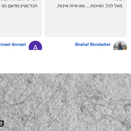
מעל לכל, האיכות.... וואו איזה איכות, 
טרי, מקוצב נקי, חתוך מושלם, ארוז 
מושלם מחירים מעולים
והשירות.... אךךךךךך איזה תענוג באמת!
בעולם , מס׳ 1 !!
כל עסק בארץ צריך ללמוד מה'אחים 
אהרון' איך מנהלים עסק ושירות לקוחות
nnael Annael
Shahaf Bendarker
מעריץ שלהם, מזמין מהם כמה שרק 
8 months ago
6 months ago
יכול!
פ