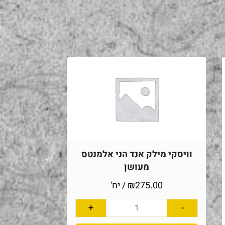
וויסקי מילק אנד הני אלמנטס
מעושן
275.00
₪
/ יח'
+
-