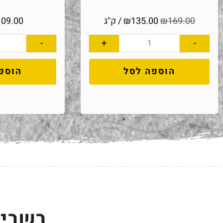
169.00
₪
135.00
₪
/ ק"ג
109.00
-
+
-
הוספה לסל
הוספ
בשביל