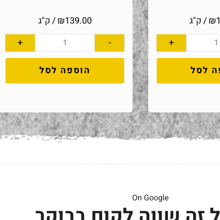
₪
/ ק"ג
139.00
₪
/ ק"ג
+
-
+
ה לסל
הוספה לסל
On Google
 זה שווה לקום בבוקר