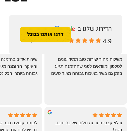
4.9
מבוסס על 196 ביקורות
‏משלוח מהיר שירות טוב תמיד עונים 
לטלפון ומוודאים לפני שההזמנה תגיע 
בזמן גם בשר באיכות גבוהה מאוד טעים 
מרוצים. ההמבורגר טעים ברמות
היטב להכנה מידית ו
תודה רבה וכל הכבוד!
chal gottfried
May Azulay
4 months ago
a month ago
זו לא קצבייה זו, זה חלום של כל חובב 
בשר!