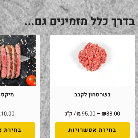
בדרך כלל מזמינים גם...
בשר טחון לקבב
מיקס מ
88.00
₪
–
95.00
₪
/ ק"ג
210.00
בחירת אפשרויות
בחירת א