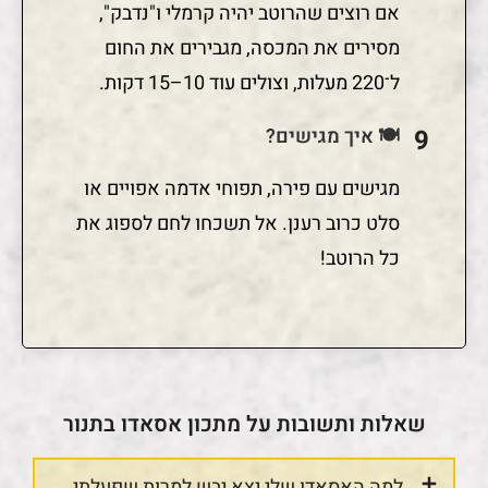
אם רוצים שהרוטב יהיה קרמלי ו"נדבק",
מסירים את המכסה, מגבירים את החום
ל־220 מעלות, וצולים עוד 10–15 דקות.
🍽️ איך מגישים?
מגישים עם פירה, תפוחי אדמה אפויים או
סלט כרוב רענן. אל תשכחו לחם לספוג את
כל הרוטב!
שאלות ותשובות על מתכון אסאדו בתנור
למה האסאדו שלי יצא יבש למרות שפעלתי