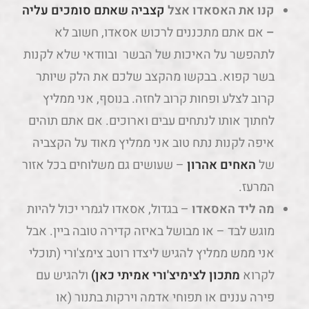
קנו את האסאדו אצל
קצביה שאתם סומכים עליה
–
אם אתם מתכננים לרכוש אסאדו, חשוב לא
לתהפשר על האיכות של הבשר ובוודאי שלא לקנות
בשר קפוא. בבקשו מהקצב שלכם את הלק שיותר
קרוב לצלע ופחות קרוב לחזה. בנוסף, אני ממליץ
לחתוך אותו לנתחים עבים וארוכים. אם אתם תוהים
איפה לקנות נתח טוב אני ממליץ מאוד על הקצביה
של
האחים אהרון
– שעושים גם משלוחים בכל אזור
המרעז.
מה ליד האסאדו
– בגדול, אסאדו לגמרי יכול להיות
מוגש לבד – או מבושל באיזה קדירה טובה ביין. אבל
אני ממש ממליץ להגיש ליצדו רוטב צימצ'ורי (תוכלי
לקרוא
מתכון לצימיצ'ורי אמיתי כאן)
ולהגיש עם
פירה עננים או תפוחי אדמה וירקות בתנור (או