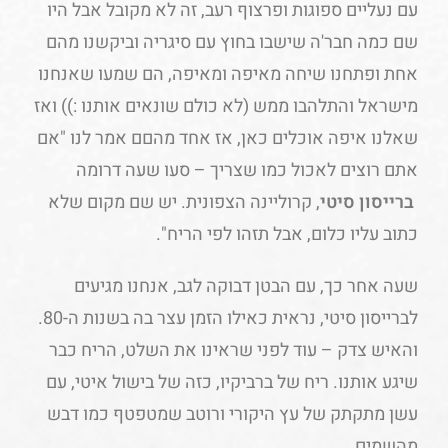
עם נעליים ספוגות ופרצוף רעב, זה לא מקובל אבל היו
שם כמה חבר'ה שישבו בחוץ עם סיגריה וביקשנו מהם
אחת ופתחנו שיחה מאיפה ומאיפה, הם שמעו שאנחנו
מישראל והתלהבו ממש (לא כולם שונאים אותנו :)) ואז
שאלנו איפה אוכלים כאן, אז אחד מהםם אמר לנו "אם
אתם רוצים לאכול כמו שצריך – סעו שעה דרומה
ברייסון סיטי
, קרוליינה הצפונית. יש שם מקום שלא
כתוב עליו כלום, אבל תזהו לפי הריח".
שעה אחר כך, עם הבטן דבוקה לגב, אנחנו מגיעים
לברייסון סיטי, נראית כאילו הזמן עצר בה בשנות ה-80.
והאיש צדק – עוד לפני שראינו את השלט, הריח כבר
שיגע אותנו. ריח של ברביקיו, כזה של בישול איטי, עם
עשן מתקתק של עץ היקורי ורוטב שמטפטף כמו דבש
מהשמים.