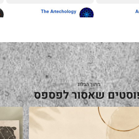
The Artechology
A
a year ago
מתוך הבלוג
וסטים שאסור לפספס