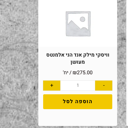
וויסקי מילק אנד הני אלמנטס
מעושן
275.00
₪
/ יח'
+
-
הוספה לסל