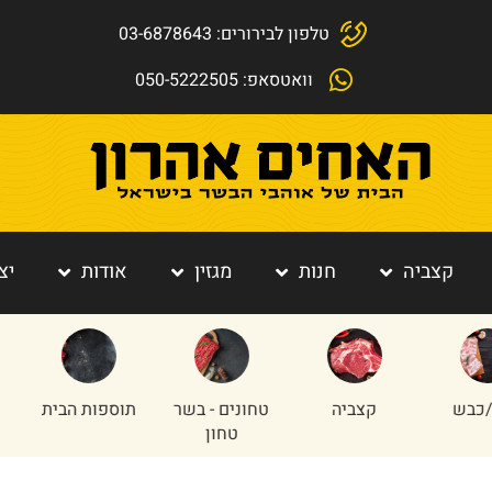
טלפון לבירורים: 03-6878643
וואטסאפ: 050-5222505
קצביה
חנות
מגזין
אודות
יצ
כבש
קצביה
טחונים - בשר
תוספות הבית
טחון