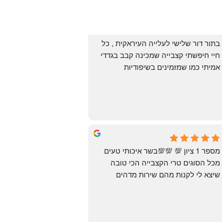
בתור דור שלישי לעלייה העיראקית , כל 
חיי חיפשתי קצבייה שמכינה קבב בגדדי 
אמיתי כמו שמזמינים בשיפודיות 
העיראקיות באור יהודה.. ואף פעם לא 
מצאתי. לפני מספר ימים ביצעתי הזמנה 
מ״האחים אהרון״.. ומצאתי את הקבב 
הזה שחלמתי עליו. תודה 😍
Yonatan Menashe
6 months ago
מספר 1 ציון 💯 💯💯בשר איכותי טעים 
מכל הסוגים טרי הקצבייה הכי טובה 
שיצא לי לקנות מהם שירות מדהים 
ומחירים טובים
יש גם עוף טבעי שזה בכלל פגז בקיצור 
מדהים אין עליכם