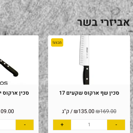
אביזרי בשר
מבצע!
סכין שף ארקוס שקעים 17
סכין ארקוס יוני
169.00
₪
135.00
₪
/ ק"ג
109.00
-
+
-