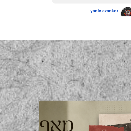
yaniv azankot
a year ago