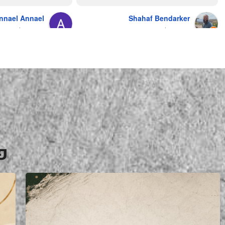
אהרון' איך מנהלים עסק ושירות לקוחות
nnael Annael
Shahaf Bendarker
מעריץ שלהם, מזמין מהם כמה שרק 
9 months ago
6 months ago
יכול!
פ