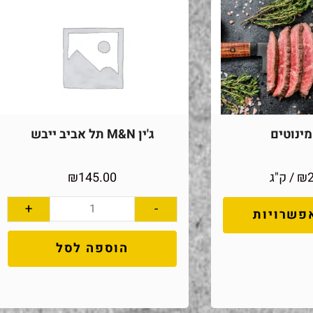
ינוטים
ג'ין M&N תל אביב ייבש
₪
/ ק"ג
145.00
₪
+
-
פשרויות
הוספה לסל