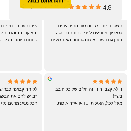
4.9
מבוסס על 196 ביקורות
‏משלוח מהיר שירות טוב תמיד עונים 
לטלפון ומוודאים לפני שההזמנה תגיע 
בזמן גם בשר באיכות גבוהה מאוד טעים 
מרוצים. ההמבורגר טעים ברמות
היטב להכנה מידית ו
תודה רבה וכל הכבוד!
chal gottfried
May Azulay
4 months ago
a month ago
זו לא קצבייה זו, זה חלום של כל חובב 
בשר!
מעל לכל, האיכות.... וואו איזה איכות, 
טרי, מקוצב נקי, חתוך מושלם, ארוז 
מושלם מחירים מעולים
והשירות.... אךךךךךך איזה תענוג באמת!
בעולם , מס׳ 1 !!
כל עסק בארץ צריך ללמוד מה'אחים 