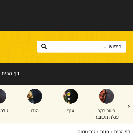
דף הבית
בשר בקר
עוף
הודו
טלה/
עגלה משובח
דף הבית
»
חנות
»
זית טסוס