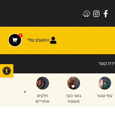
0
החשבון שלי
ירת קשר
פתח
עוף טבעי
בשר בקר
חלקים
טחון עוף
משובח
אחוריים
והודו