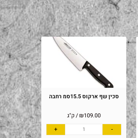
סכין שף ארקוס 15.5סמ רחבה
109.00
₪
/ ק"ג
+
-