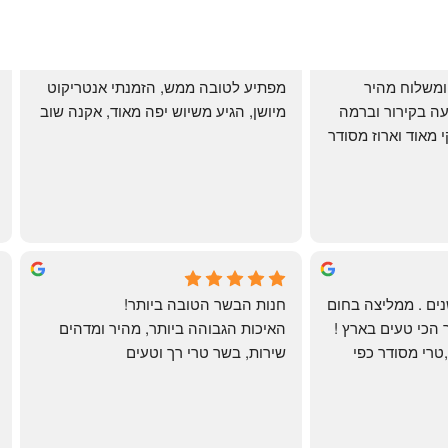
שירות אדיב בהזמנה ומשלוח מהיר 
מפתיע לטובה ממש, הזמנתי אנטריקוט 
והעיקר: ההזמנה מגיעה בקירור וברמה 
מיושן, הגיע משיוש יפה מאוד, אקנה שוב
גבוהה ביותר: הכל נקי מאוד וארוז מסודר 
ממש תענוג!
🌹
mi
שי
4 months ago
לקוחה קבועה כבר שנים . ממליצה בחום 
חנות הבשר הטובה ביותר!
רב יש להם את הבשר הכי טעים בארץ ! 
האיכות הגבוהה ביותר, מהיר ומדהים
הכל מגיע מדוגם נקי ,טרי מסודר כפי 
שירות, בשר טרי רך וטעים
שאני אוהבת ממש מתוך קטלוג . השירות 
פטה כבד ופילה מינון, גם קרפצ'יו מדהים
נהדר 10/10 משלוח עד הבית . אין עליכם 