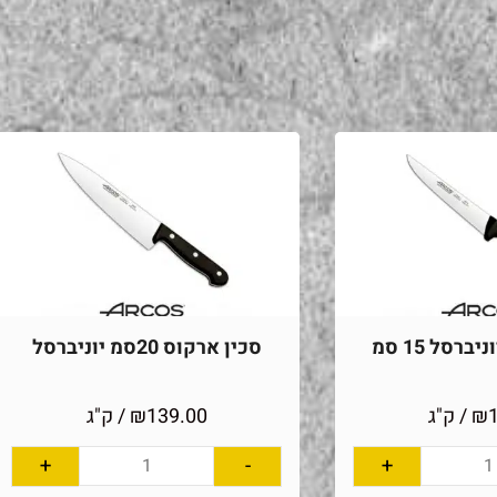
ברסל 15 סמ
סכין ארקוס 20סמ יוניברסל
₪
/ ק"ג
139.00
₪
/ ק"ג
+
-
+