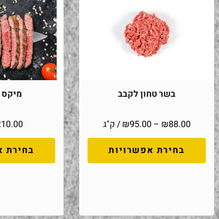
בשר טחון לקבב
מיקס מ
88.00
₪
–
95.00
₪
/ ק"ג
210.00
בחירת אפשרויות
בחירת א