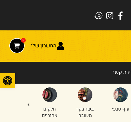
0
החשבון שלי
ירת קשר
פתח
עוף טבעי
בשר בקר
חלקים
טחון עוף
משובח
אחוריים
והודו