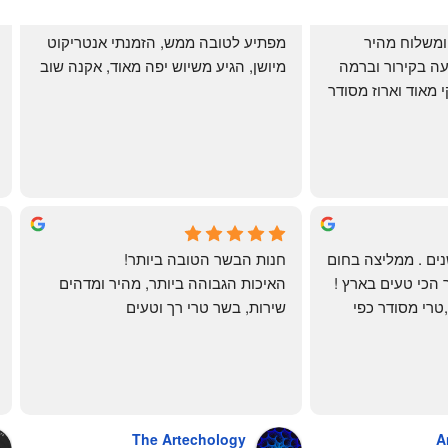
שירות אדיב בהזמנה ומשלוח מהיר 
מפתיע לטובה ממש, הזמנתי אנטריקוט 
והעיקר: ההזמנה מגיעה בקירור וברמה 
מיושן, הגיע משיוש יפה מאוד, אקנה שוב
גבוהה ביותר: הכל נקי מאוד וארוז מסודר 
ממש תענוג!
🌹
mi
שי
4 months ago
לקוחה קבועה כבר שנים . ממליצה בחום 
חנות הבשר הטובה ביותר!
רב יש להם את הבשר הכי טעים בארץ ! 
האיכות הגבוהה ביותר, מהיר ומדהים
הכל מגיע מדוגם נקי ,טרי מסודר כפי 
שירות, בשר טרי רך וטעים
שאני אוהבת ממש מתוך קטלוג . השירות 
פטה כבד ופילה מינון, גם קרפצ'יו מדהים
נהדר 10/10 משלוח עד הבית . אין עליכם 
The Artechology
A