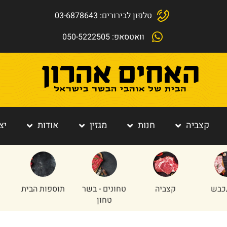
טלפון לבירורים: 03-6878643
וואטסאפ: 050-5222505
קצביה
חנות
מגזין
אודות
יצ
כבש
קצביה
טחונים - בשר
תוספות הבית
טחון