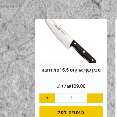
סכין שף ארקוס 15.5סמ רחבה
109.00
₪
/ ק"ג
+
-
הוספה לסל