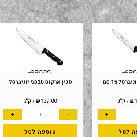
ברסל 15 סמ
סכין ארקוס 20סמ יוניברסל
₪
/ ק"ג
139.00
₪
/ ק"ג
+
-
+
ה לסל
הוספה לסל