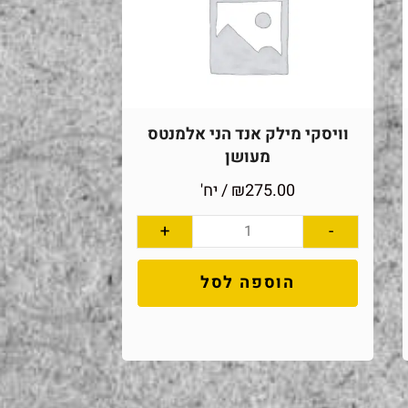
וויסקי מילק אנד הני אלמנטס
מעושן
275.00
₪
/ יח'
+
-
הוספה לסל