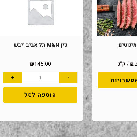
ינוטים
ג'ין M&N תל אביב ייבש
₪
/ ק"ג
145.00
₪
+
-
פשרויות
הוספה לסל