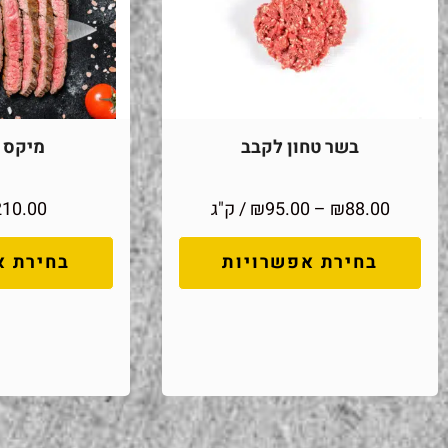
בשר טחון לקבב
מיקס מ
88.00
₪
–
95.00
₪
/ ק"ג
210.00
בחירת אפשרויות
בחירת א