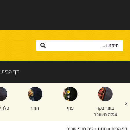
דף הבית
בשר בקר
עוף
הודו
טלה/
עגלה משובח
דף הבית
»
חנות
»
זית סורי שבור