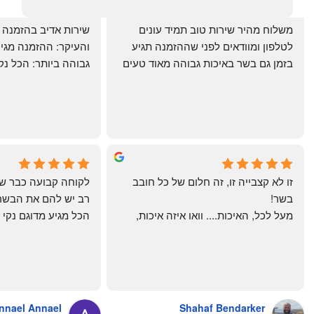
‏משלוח מהיר שירות טוב תמיד עונים 
לטלפון ומוודאים לפני שההזמנה תגיע 
בזמן גם בשר באיכות גבוהה מאוד טעים 
מרוצים. ההמבורגר טעים ברמות
היטב להכנה מידית ו
תודה רבה וכל הכבוד!
chal gottfried
May Azulay
4 months ago
a month ago
זו לא קצבייה זו, זה חלום של כל חובב 
בשר!
מעל לכל, האיכות.... וואו איזה איכות, 
טרי, מקוצב נקי, חתוך מושלם, ארוז 
מושלם מחירים מעולים
והשירות.... אךךךךךך איזה תענוג באמת!
בעולם , מס׳ 1 !!
כל עסק בארץ צריך ללמוד מה'אחים 
אהרון' איך מנהלים עסק ושירות לקוחות
nnael Annael
Shahaf Bendarker