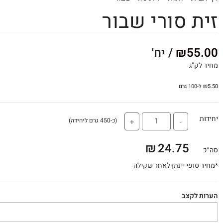
זית סורי שבור
55.00
₪
/ יח'
מחיר לק"ג
5.50
₪
ל-100 גרם
יחידות
(כ-450 גרם ליחידה)
+
-
₪
24.75
סה״כ
*מחיר סופי יינתן לאחר שקילה
הערות לקצב