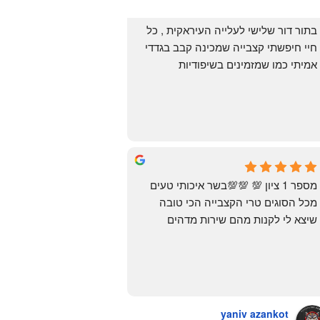
בתור דור שלישי לעלייה העיראקית , כל 
חיי חיפשתי קצבייה שמכינה קבב בגדדי 
אמיתי כמו שמזמינים בשיפודיות 
העיראקיות באור יהודה.. ואף פעם לא 
מצאתי. לפני מספר ימים ביצעתי הזמנה 
מ״האחים אהרון״.. ומצאתי את הקבב 
הזה שחלמתי עליו. תודה 😍
Yonatan Menashe
6 months ago
מספר 1 ציון 💯 💯💯בשר איכותי טעים 
מכל הסוגים טרי הקצבייה הכי טובה 
שיצא לי לקנות מהם שירות מדהים 
ומחירים טובים
יש גם עוף טבעי שזה בכלל פגז בקיצור 
מדהים אין עליכם
yaniv azankot