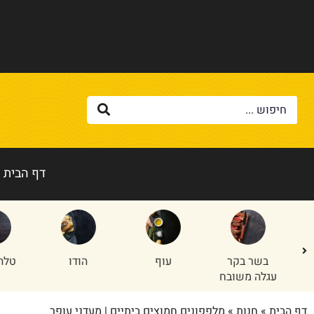
דף הבית
בשר בקר
עוף
הודו
טלה/
עגלה משובח
דף הבית
»
חנות
»
מלפפונים חמוצים ביתיים | מעדני עופר