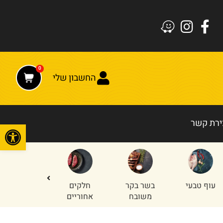
0
החשבון שלי
ירת קשר
פתח
עוף טבעי
בשר בקר
חלקים
טחון עוף
משובח
אחוריים
והודו