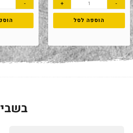
-
+
-
הוספה לסל
הוספ
בשביל