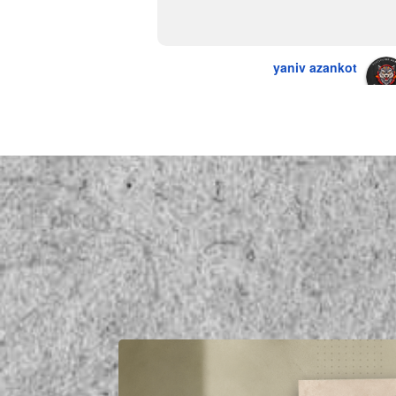
מדהים אין עליכם
yaniv azankot
a year ago