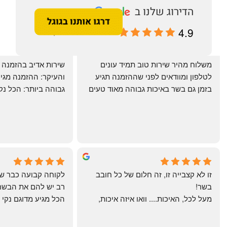
4.9
מבוסס על 196 ביקורות
‏משלוח מהיר שירות טוב תמיד עונים 
לטלפון ומוודאים לפני שההזמנה תגיע 
בזמן גם בשר באיכות גבוהה מאוד טעים 
מרוצים. ההמבורגר טעים ברמות
היטב להכנה מידית ו
תודה רבה וכל הכבוד!
chal gottfried
May Azulay
4 months ago
a month ago
זו לא קצבייה זו, זה חלום של כל חובב 
בשר!
מעל לכל, האיכות.... וואו איזה איכות, 
טרי, מקוצב נקי, חתוך מושלם, ארוז 
מושלם מחירים מעולים