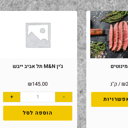
ינוטים
ג'ין M&N תל אביב ייבש
₪
/ ק"ג
145.00
₪
+
-
פשרויות
הוספה לסל