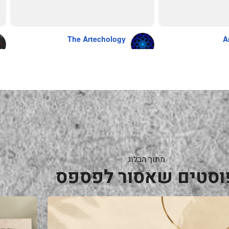
The Artechology
A
a year ago
מתוך הבלוג
וסטים שאסור לפספס