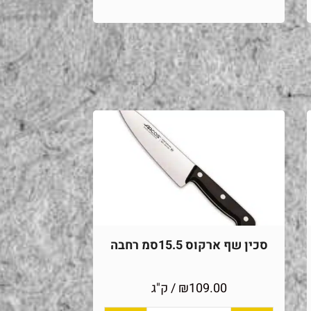
סכין שף ארקוס 15.5סמ רחבה
109.00
₪
/ ק"ג