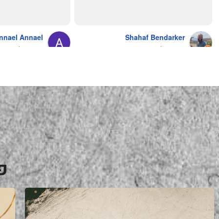
והשירות.... אךךךךךך איזה תענוג באמת!
בעולם , מס׳ 1 !!
כל עסק בארץ צריך ללמוד מה'אחים 
אהרון' איך מנהלים עסק ושירות לקוחות
nnael Annael
Shahaf Bendarker
מעריץ שלהם, מזמין מהם כמה שרק 
9 months ago
6 months ago
יכול!
פ