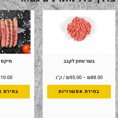
בשר טחון לקבב
מיקס מ
88.00
₪
–
95.00
₪
/ ק"ג
210.00
בחירת אפשרויות
בחירת א