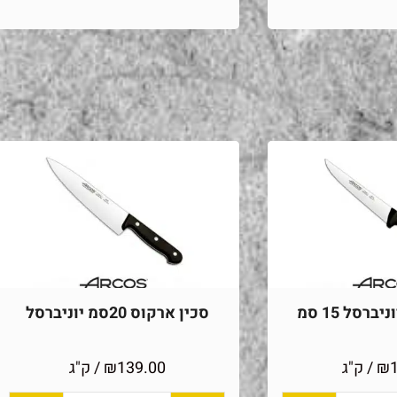
ברסל 15 סמ
סכין ארקוס 20סמ יוניברסל
₪
/ ק"ג
139.00
₪
/ ק"ג