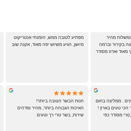
שירות אדיב בהזמנה ומשלוח מהיר 
מפתיע לטובה ממש, הזמנתי אנטריקוט 
והעיקר: ההזמנה מגיעה בקירור וברמה 
מיושן, הגיע משיוש יפה מאוד, אקנה שוב
גבוהה ביותר: הכל נקי מאוד וארוז מסודר 
ממש תענוג!
🌹
mi
שי
4 months ago
לקוחה קבועה כבר שנים . ממליצה בחום 
חנות הבשר הטובה ביותר!
רב יש להם את הבשר הכי טעים בארץ ! 
האיכות הגבוהה ביותר, מהיר ומדהים
הכל מגיע מדוגם נקי ,טרי מסודר כפי 
שירות, בשר טרי רך וטעים
שאני אוהבת ממש מתוך קטלוג . השירות 
פטה כבד ופילה מינון, גם קרפצ'יו מדהים
נהדר 10/10 משלוח עד הבית . אין עליכם 