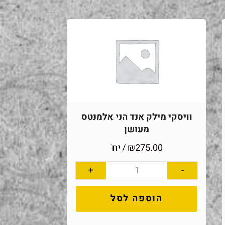
וויסקי מילק אנד הני אלמנטס
מעושן
275.00
₪
/ יח'
+
-
הוספה לסל