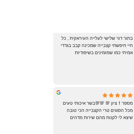
בתור דור שלישי לעלייה העיראקית , כל 
חיי חיפשתי קצבייה שמכינה קבב בגדדי 
אמיתי כמו שמזמינים בשיפודיות 
העיראקיות באור יהודה.. ואף פעם לא 
מצאתי. לפני מספר ימים ביצעתי הזמנה 
מ״האחים אהרון״.. ומצאתי את הקבב 
הזה שחלמתי עליו. תודה 😍
Yonatan Menashe
6 months ago
מספר 1 ציון 💯 💯💯בשר איכותי טעים 
מכל הסוגים טרי הקצבייה הכי טובה 
שיצא לי לקנות מהם שירות מדהים 
ומחירים טובים
יש גם עוף טבעי שזה בכלל פגז בקיצור 