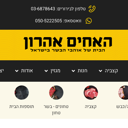
טלפון לבירורים: 03-6878643
וואטסאפ: 050-5222505
קצביה
חנות
מגזין
אודות
יצ
כבש
קצביה
טחונים - בשר
תוספות הבית
טחון