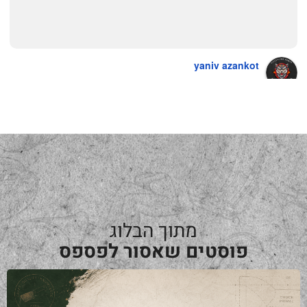
yaniv azankot
a year ago
מתוך הבלוג
פוסטים שאסור לפספס