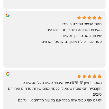
Annael Annael
8 months ago
חנות הבשר הטובה ביותר!
האיכות הגבוהה ביותר, מהיר ומדהים
שירות, בשר טרי רך וטעים
פטה כבד ופילה מינון, גם קרפצ'יו מדהים
The Artechology
a year ago
מספר 1 ציון 💯 💯💯בשר איכותי טעים מכל הסוגים טרי 
הקצבייה הכי טובה שיצא לי לקנות מהם שירות מדהים ומחירים 
טובים
יש גם עוף טבעי שזה בכלל פגז בקיצור מדהים אין עליכם