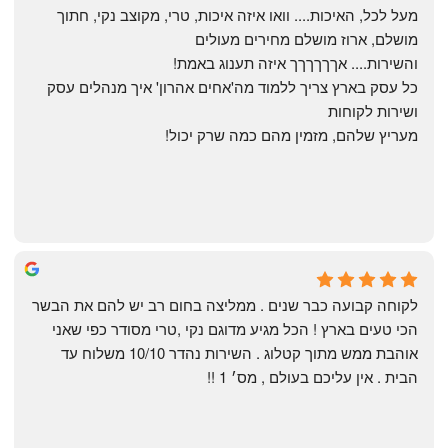
מעל לכל, האיכות.... וואו איזה איכות, טרי, מקוצב נקי, חתוך 
מושלם, ארוז מושלם מחירים מעולים
והשירות.... אךךךךךך איזה תענוג באמת!
כל עסק בארץ צריך ללמוד מה'אחים אהרון' איך מנהלים עסק 
ושירות לקוחות
מעריץ שלהם, מזמין מהם כמה שרק יכול!
Shahaf Bendarker
6 months ago
לקוחה קבועה כבר שנים . ממליצה בחום רב יש להם את הבשר 
הכי טעים בארץ ! הכל מגיע מדוגם נקי ,טרי מסודר כפי שאני 
אוהבת ממש מתוך קטלוג . השירות נהדר 10/10 משלוח עד 
הבית . אין עליכם בעולם , מס׳ 1 !!