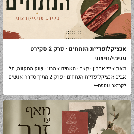
אנציקלופדיית הנתחים · פרק 2 סקירט
פנימי/חיצוני
מאת איזי אהרון · קצב · האחים אהרון · שוק התקווה, תל
אביב אנציקלופדיית הנתחים · פרק 2 מתוך סדרה אנשים
באים אליי בקצביה ומבקשים "סקירט". שאלה ראשונה...
לקריאה נוספת