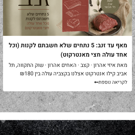
מאף עד זנב: 5 נתחים שלא חשבתם לקנות (וכל
אחד עולה חצי מאנטרקוט)
מאת איזי אהרון · קצב · האחים אהרון · שוק התקווה, תל
אביב קילו אנטרקוט אצלנו בקצביה עולה בין ₪180
ל-₪220. מחיר יפה – וגם מוצדק, כי זה...
לקריאה נוספת