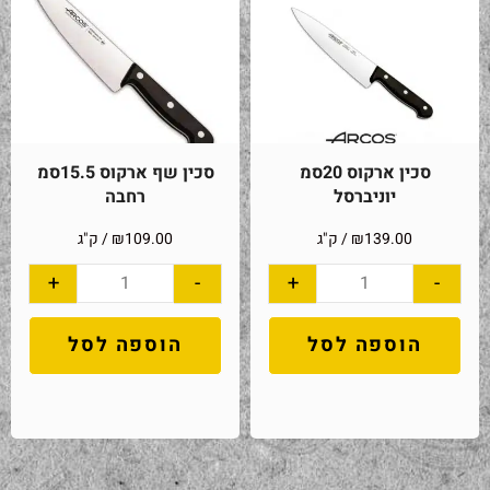
סכין ארקוס 20סמ
סכין שף ארקוס 15.5סמ
יוניברסל
רחבה
139.00
₪
/ ק"ג
109.00
₪
/ ק"ג
+
-
+
-
הוספה לסל
הוספה לסל