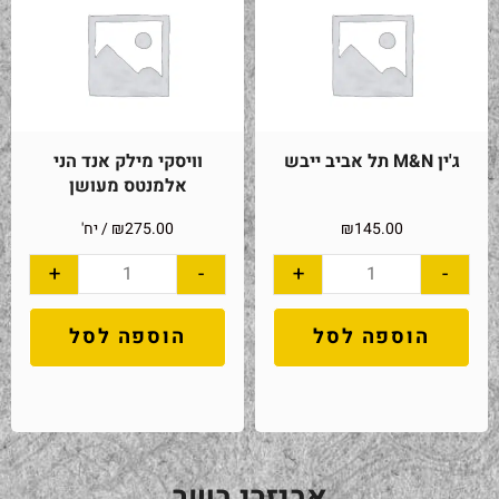
ג'ין M&N תל אביב ייבש
וויסקי מילק אנד הני
אלמנטס מעושן
145.00
₪
275.00
₪
/ יח'
+
-
+
-
הוספה לסל
הוספה לסל
אביזרי בשר