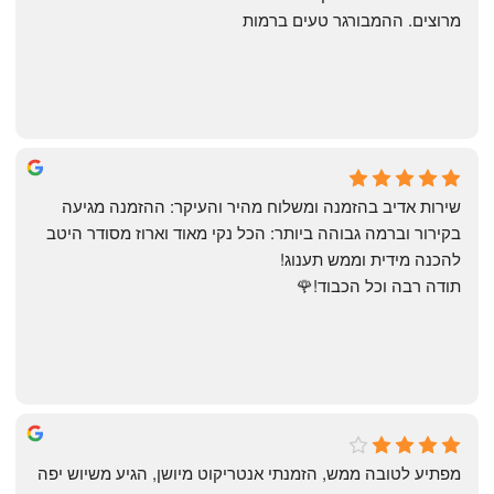
מרוצים. ההמבורגר טעים ברמות
May Azulay
a month ago
שירות אדיב בהזמנה ומשלוח מהיר והעיקר: ההזמנה מגיעה 
בקירור וברמה גבוהה ביותר: הכל נקי מאוד וארוז מסודר היטב 
להכנה מידית וממש תענוג!
תודה רבה וכל הכבוד!🌹
michal gottfried
4 months ago
מפתיע לטובה ממש, הזמנתי אנטריקוט מיושן, הגיע משיוש יפה 