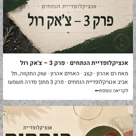
אנציקלופדיית הנתחים · פרק 3 – צ'אק רול
מאת רם אהרון · קצב · האחים אהרון · שוק התקווה, תל
אביב אנציקלופדיית הנתחים · פרק 3 מתוך סדרה תשמעו
סיפור. אתם באים לאחת ממסעדות הבשר הטובות...
לקריאה נוספת