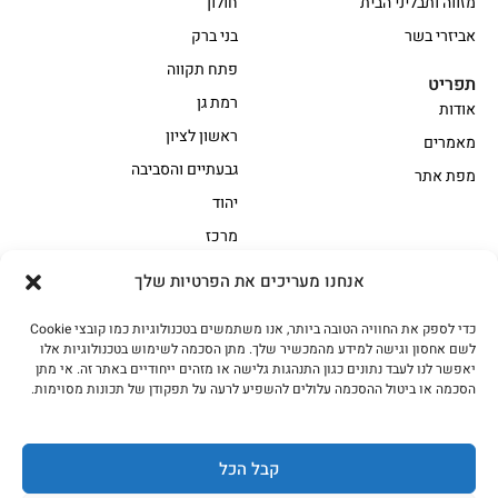
מזווה ותבליני הבית
חולון
אביזרי בשר
בני ברק
פתח תקווה
תפריט
רמת גן
אודות
ראשון לציון
מאמרים
גבעתיים והסביבה
מפת אתר
יהוד
מרכז
אנחנו מעריכים את הפרטיות שלך
הקצביה
כדי לספק את החוויה הטובה ביותר, אנו משתמשים בטכנולוגיות כמו קובצי Cookie
אווז
בשר בקר משובח
לשם אחסון וגישה למידע מהמכשיר שלך. מתן הסכמה לשימוש בטכנולוגיות אלו
בשר בקר עגלה משובח
בשר למעשנת
יאפשר לנו לעבד נתונים כגון התנהגות גלישה או מזהים ייחודיים באתר זה. אי מתן
הסכמה או ביטול ההסכמה עלולים להשפיע לרעה על תפקודן של תכונות מסוימות.
הודו
חלקים אחוריים
טחונים – בשר טחון
טלה/כבש
מיוחדי מסורת
מיוחדי מסורת1
קבל הכל