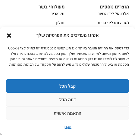
מוצרים נוספים
משלוחי בשר
אלכוהול ליד הבשר
תל אביב
מזווה ותבליני הבית
חולון
אביזרי בשר
בני ברק
אנחנו מעריכים את הפרטיות שלך
פתח תקווה
תפריט
כדי לספק את החוויה הטובה ביותר, אנו משתמשים בטכנולוגיות כמו קובצי Cookie
רמת גן
אודות
לשם אחסון וגישה למידע מהמכשיר שלך. מתן הסכמה לשימוש בטכנולוגיות אלו
ראשון לציון
יאפשר לנו לעבד נתונים כגון התנהגות גלישה או מזהים ייחודיים באתר זה. אי מתן
מאמרים
הסכמה או ביטול ההסכמה עלולים להשפיע לרעה על תפקודן של תכונות מסוימות.
גבעתיים והסביבה
מפת אתר
יהוד
קבל הכל
מרכז
דחה הכל
הקצביה
אווז
בשר בקר משובח
התאמה אישית
בשר בקר עגלה משובח
בשר למעשנת
תקנון
הודו
חלקים אחוריים