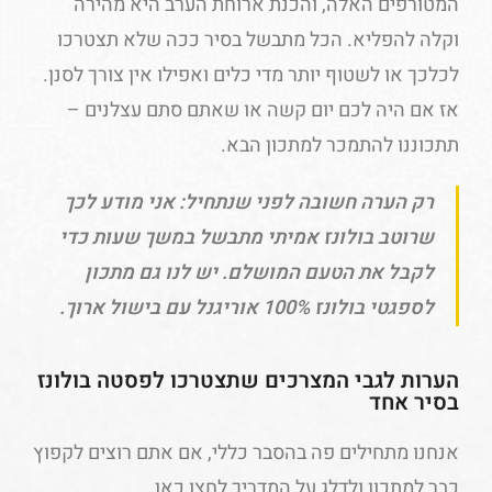
המטורפים האלה, והכנת ארוחת הערב היא מהירה
וקלה להפליא. הכל מתבשל בסיר ככה שלא תצטרכו
לכלכך או לשטוף יותר מדי כלים ואפילו אין צורך לסנן.
אז אם היה לכם יום קשה או שאתם סתם עצלנים –
תתכוננו להתמכר למתכון הבא.
רק הערה חשובה לפני שנתחיל: אני מודע לכך
שרוטב בולונז אמיתי מתבשל במשך שעות כדי
לקבל את הטעם המושלם. יש לנו גם מתכון
לספגטי בולונז 100% אוריגנל עם בישול ארוך.
הערות לגבי המצרכים שתצטרכו לפסטה בולונז
בסיר אחד
אנחנו מתחילים פה בהסבר כללי, אם אתם רוצים לקפוץ
כבר למתכון ולדלג על המדריך לחצו כאן.