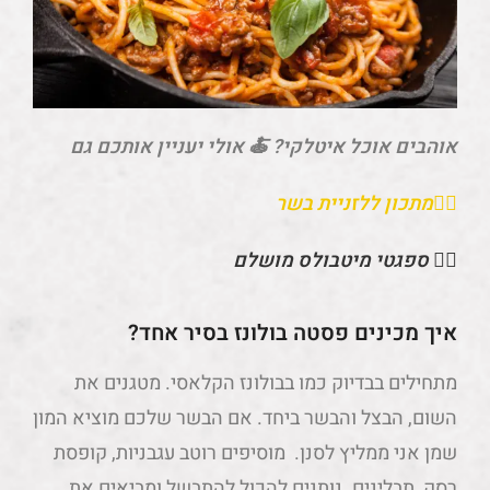
אוהבים אוכל איטלקי? 🍝 אולי יעניין אותכם גם
👈🏼מתכון ללזניית בשר
👈🏼
ספגטי מיטבולס מושלם
איך מכינים פסטה בולונז בסיר אחד?
מתחילים בבדיוק כמו בבולונז הקלאסי. מטגנים את
השום, הבצל והבשר ביחד. אם הבשר שלכם מוציא המון
שמן אני ממליץ לסנן. מוסיפים רוטב עגבניות, קופסת
רסק, תבלינים. נותנים להכול להתבשל ומביאים את