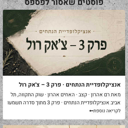
פוסטים שאסור לפספס
אנציקלופדיית הנתחים · פרק 3 – צ'אק רול
מאת רם אהרון · קצב · האחים אהרון · שוק התקווה, תל
אביב אנציקלופדיית הנתחים · פרק 3 מתוך סדרה תשמעו
סיפור. אתם באים לאחת ממסעדות הבשר הטובות...
לקריאה נוספת