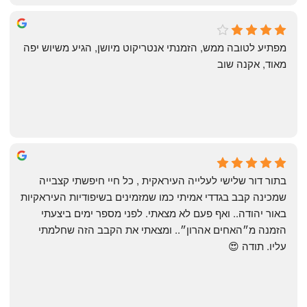
michal gottfried
4 months ago
מפתיע לטובה ממש, הזמנתי אנטריקוט מיושן, הגיע משיוש יפה 
מאוד, אקנה שוב
שי
4 months ago
בתור דור שלישי לעלייה העיראקית , כל חיי חיפשתי קצבייה 
שמכינה קבב בגדדי אמיתי כמו שמזמינים בשיפודיות העיראקיות 
באור יהודה.. ואף פעם לא מצאתי. לפני מספר ימים ביצעתי 
הזמנה מ״האחים אהרון״.. ומצאתי את הקבב הזה שחלמתי 
עליו. תודה 😍