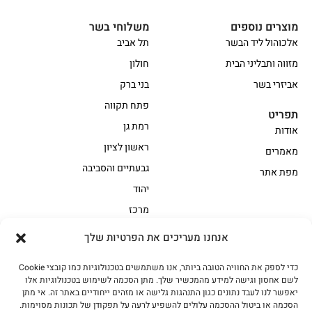
מוצרים נוספים
משלוחי בשר
אלכוהול ליד הבשר
תל אביב
מזווה ותבליני הבית
חולון
אביזרי בשר
בני ברק
פתח תקווה
תפריט
רמת גן
אודות
ראשון לציון
מאמרים
גבעתיים והסביבה
מפת אתר
יהוד
מרכז
אנחנו מעריכים את הפרטיות שלך
הקצביה
כדי לספק את החוויה הטובה ביותר, אנו משתמשים בטכנולוגיות כמו קובצי Cookie
אווז
בשר בקר משובח
לשם אחסון וגישה למידע מהמכשיר שלך. מתן הסכמה לשימוש בטכנולוגיות אלו
בשר בקר עגלה משובח
בשר למעשנת
יאפשר לנו לעבד נתונים כגון התנהגות גלישה או מזהים ייחודיים באתר זה. אי מתן
הסכמה או ביטול ההסכמה עלולים להשפיע לרעה על תפקודן של תכונות מסוימות.
הודו
חלקים אחוריים