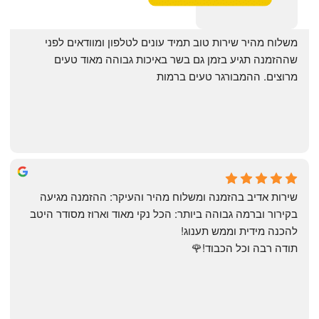
‏משלוח מהיר שירות טוב תמיד עונים לטלפון ומוודאים לפני 
שההזמנה תגיע בזמן גם בשר באיכות גבוהה מאוד טעים 
מרוצים. ההמבורגר טעים ברמות
May Azulay
a month ago
שירות אדיב בהזמנה ומשלוח מהיר והעיקר: ההזמנה מגיעה 
בקירור וברמה גבוהה ביותר: הכל נקי מאוד וארוז מסודר היטב 
להכנה מידית וממש תענוג!
תודה רבה וכל הכבוד!🌹