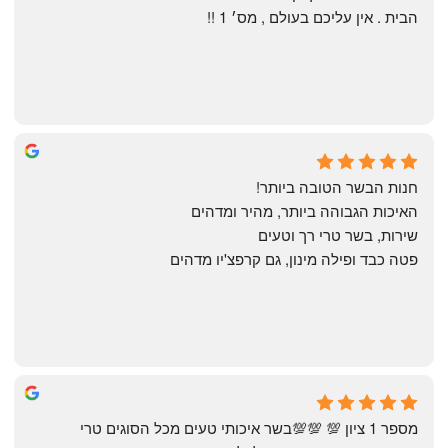
הבית . אין עליכם בעולם , מס׳ 1 !!
Annael Annael
8 months ago
חנות הבשר הטובה ביותר!
האיכות הגבוהה ביותר, מהיר ומדהים
שירות, בשר טרי רך וטעים
פטה כבד ופילה מינון, גם קרפצ'יו מדהים
The Artechology
a year ago
מספר 1 ציון 💯 💯💯בשר איכותי טעים מכל הסוגים טרי 