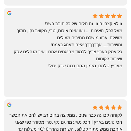
Yonatan Menashe
6 months ago
זו לא קצבייה זו, זה חלום של כל חובב בשר!
מעל לכל, האיכות.... וואו איזה איכות, טרי, מקוצב נקי, חתוך 
מושלם, ארוז מושלם מחירים מעולים
והשירות.... אךךךךךך איזה תענוג באמת!
כל עסק בארץ צריך ללמוד מה'אחים אהרון' איך מנהלים עסק 
ושירות לקוחות
מעריץ שלהם, מזמין מהם כמה שרק יכול!
Shahaf Bendarker
6 months ago
לקוחה קבועה כבר שנים . ממליצה בחום רב יש להם את הבשר 
הכי טעים בארץ ! הכל מגיע מדוגם נקי ,טרי מסודר כפי שאני 
אוהבת ממש מתוך קטלוג . השירות נהדר 10/10 משלוח עד 