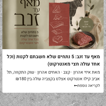
מאף עד זנב: 5 נתחים שלא חשבתם לקנות (וכל
אחד עולה חצי מאנטרקוט)
מאת איזי אהרון · קצב · האחים אהרון · שוק התקווה, תל
אביב קילו אנטרקוט אצלנו בקצביה עולה בין ₪180
ל-₪220. מחיר יפה – וגם מוצדק, כי זה...
לקריאה נוספת