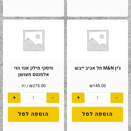
ג'ין M&N תל אביב ייבש
וויסקי מילק אנד הני
אלמנטס מעושן
145.00
₪
275.00
₪
/ יח'
+
-
+
-
הוספה לסל
הוספה לסל