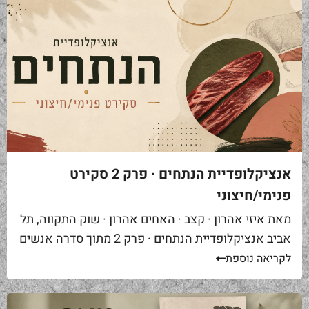
אנציקלופדיית הנתחים · פרק 2 סקירט
פנימי/חיצוני
מאת איזי אהרון · קצב · האחים אהרון · שוק התקווה, תל
אביב אנציקלופדיית הנתחים · פרק 2 מתוך סדרה אנשים
באים אליי בקצביה ומבקשים "סקירט". שאלה ראשונה...
לקריאה נוספת