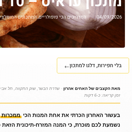
מתכון עראיס – 10 דקות ויש לכם עראיס הצגה
04/09/2026
המדריכים הכי פופולריים
,
המתכונים המומלצים
בלי חפירות, דלגו למתכון
מאת הקצבים של האחים אהרון
· שדרת הבשר, שוק התקווה, תל אבי
זמן קריאה: כ-6 דקות
בעשור האחרון הכרתי את אחת המנות הכי
ממכרות
ש
נשמעת לכם מוכרת, כי המנה המזרח-תיכונית הזאת כ