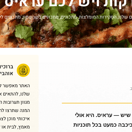
 שלנו
,
הסקירות המומלצות
,
מתכונים
,
מתכונים בשר טחון
,
מתכונים לש
ברוכי
אוהבי
האתר מאפשר לכם
ב
שלנו, להתאים א
מגוון תערובות 
המנה שתרצו להכ
יש — עראיס. היא אולי
איכותי מוכן לצר
יכבה כמעט בכל תוכניות
מאמץ, לבית או 