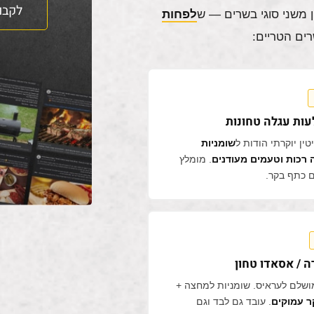
לקבו
ן משני סוגי בשרים — ש
לפחות
ים הטריים:
ות עגלה טחונות
טין יוקרתי הודות ל
שומניות
רכות וטעמים מעודנים
. מומלץ
 כתף בקר.
 / אסאדו טחון
מושלם לעראיס. שומניות למחצה +
ר עמוקים
. עובד גם לבד וגם