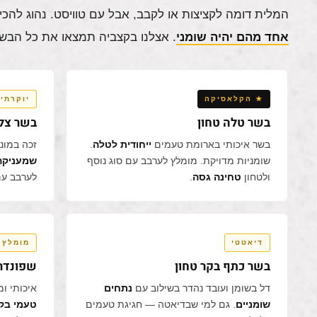
המלית דומה לקציצות או לקבב, אבל עם טוויסט. נהוג להכי
אחד מהם יהיה שומני
. אצלנו בקצביה תמצאו את כל הבשר
★ הקלאסיקה
יוקרתי
בשר טלה טחון
בשר צלע
בשר איכותי בארומת טעמים
ייחודית לטלה
.
זכה במוני
שומניות מדויקת. מומלץ לערבב עם סוג נוסף
שמעניקה 
ולטחון
טחינה גסה
.
לערבב עם
דיאטטי
מומלץ
בשר כתף בקר טחון
שפונדרה
דל בשומן ועובד נהדר בשילוב עם
נתחים
איכותי ו
שומניים
. גם למי שבדיאטה — חגיגת טעמים
טעמי בק