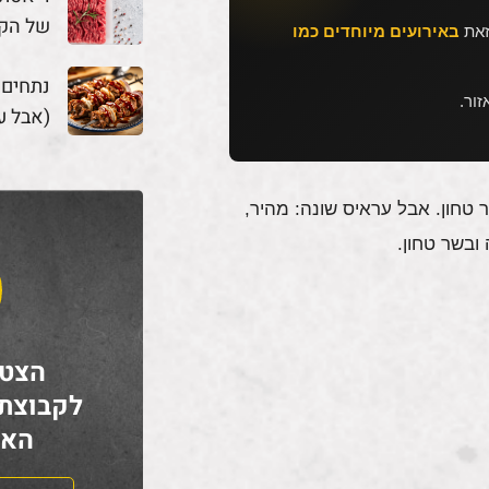
של הק
זאת
באירועים מיוחדים כמו
נתחים
ור.
(אבל ע
טחון. אבל עראיס שונה: מהיר,
ובשר טחון.
הצטר
לקבוצת
האח