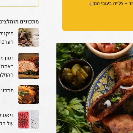
ר + צלייה בעובי הנכון.
מתכונים מומלצים
פיקניק
הערכה
באמת מ
ההוזלה
מתכון 
דיאטת 
של הק