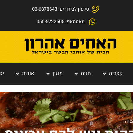
טלפון לבירורים: 03-6878643
וואטסאפ: 050-5222505
קצביה
חנות
מגזין
אודות
יצ