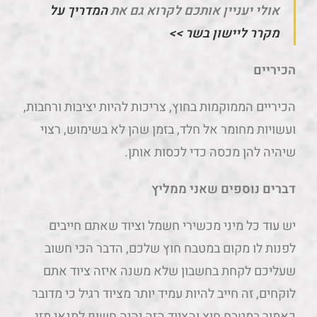
אולי יעניין אותכם לקרוא גם את
המדריך על
מקרר ליישון בשר >>
הכיריים
הכיריים הממוקמות בחוץ, צריכות להיות יציבות ורחבות,
ועשויות מחומר אל חלד, בזמן שהן לא בשימוש, רצוי
שיהיה להן מכסה כדי לכסות אותן.
דברים נוספים שאני ממליץ
יש עוד כל מיני מכשירי חשמל וציוד שאתם חייבים
לפנות לו מקום במטבח חוץ שלכם, הדבר הכי חשוב
שעליכם לקחת בחשבון שלא משנה איזה ציוד אתם
לוקחים, זה חייב להיות עמיד יותר מציוד רגיל כי מדובר
כאמור במטבח חוץ והציוד הזה יהיה חשוף לתנאי מזג