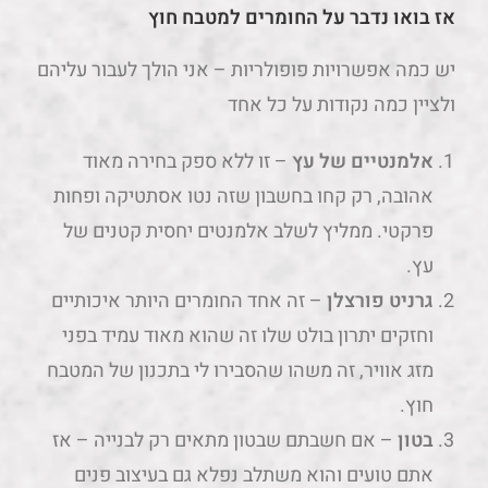
אז בואו נדבר על החומרים למטבח חוץ
יש כמה אפשרויות פופולריות – אני הולך לעבור עליהם
ולציין כמה נקודות על כל אחד
אלמנטיים של עץ
– זו ללא ספק בחירה מאוד
אהובה, רק קחו בחשבון שזה נטו אסתטיקה ופחות
פרקטי. ממליץ לשלב אלמנטים יחסית קטנים של
עץ.
גרניט פורצלן
– זה אחד החומרים היותר איכותיים
וחזקים יתרון בולט שלו זה שהוא מאוד עמיד בפני
מזג אוויר, זה משהו שהסבירו לי בתכנון של המטבח
חוץ.
בטון
– אם חשבתם שבטון מתאים רק לבנייה – אז
אתם טועים והוא משתלב נפלא גם בעיצוב פנים