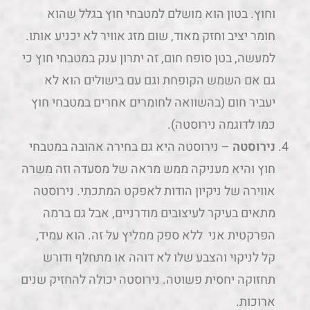
וחוץ. בטון הוא מושלם למטבחי חוץ בגלל שהוא
חומר יציב וחזק מאוד, שום מזג אוויר לא יכניע אותו.
למעשה, בטן סופח חום, זה יתרון ענק במטבחי חוץ כי
גם אם השמש הקופחת וגם עם בישולים הוא לא
יעביר חום (בהשוואה לחומרים אחרים במטבחי חוץ
כמו לדוגמה נירוסטה).
נירוסטה
– נירוסטה היא גם בחירה אהובה במטבחי
חוץ והיא מעניקה ממש מראה של מסעדה וזה משרה
אווירה של ניקיון הודות לאפקט המתכתי. נירוסטה
מתאים בעיקר לעיצובים מודרניים, אבל גם ברמה
הפרקטית אני ללא ספק ממליץ על זה. הוא עמיד,
קל לניקוי והצבע שלו לא דוהה או מתחלף ודורש
תחזוקה יחסית פשוטה. נירוסטה יכולה להחזיק שנים
ארוכות.