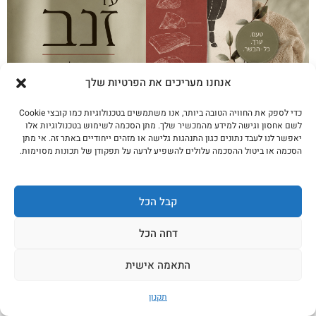
אנחנו מעריכים את הפרטיות שלך
כדי לספק את החוויה הטובה ביותר, אנו משתמשים בטכנולוגיות כמו קובצי Cookie
מאף עד זנב: 5 נתחים שלא חשבתם לקנות (וכל
לשם אחסון וגישה למידע מהמכשיר שלך. מתן הסכמה לשימוש בטכנולוגיות אלו
יאפשר לנו לעבד נתונים כגון התנהגות גלישה או מזהים ייחודיים באתר זה. אי מתן
אחד עולה חצי מאנטרקוט)
הסכמה או ביטול ההסכמה עלולים להשפיע לרעה על תפקודן של תכונות מסוימות.
לקריאה נוספת
קבל הכל
דחה הכל
התאמה אישית
תקנון