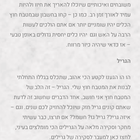
משובחים ואיכותיים שיוכלו להאריך את חיוו ולהיות
עמיד לאורך זמן רב. כמו כן – קחו בחשבון שבמטבח חוץ
הכלים יהיו שומניים יותר אם אתם הולכים לעשות
הרבה על האש וגם יהיו כלים יחסית גדולים באופן טבעי
– אז כדאי שיהיה כיור מרווח.
הגריל
הו הו הגענו לקטע הכי אהוב, שתכלס בגללו התחלתי
לבנות את המטבח חוץ שלי. הגריל – זה הלב של
המטבח חוץ אני חושב. אחד הדברים שחשוב זה לדעת
שאתם קונים גריל חזק שיוכל להחזיק לכם שנים. וגם –
איזה גריל? גריל גז? חשמל? אם תרצו, כבר עשיתי
מחקר וסקירה מלאה על הגרילים הכי מומלצים בעיני,
לחצו כאן למעבר לסקירה של גרילים.