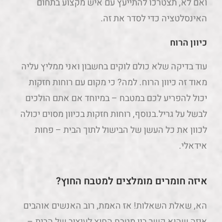
ואם לא, תצטרכו להתייעץ עם איש מקצוע בתחום
האינסלטציה כדי לסדר את זה.
כיוון הרוח
עוד בדיקה שלא כולם לוקים בחשבון ואני ממליץ עליה
מאוד זה כיוון הרוח. למה? כי מקום עם רוחות חזקות
יכול להפריע לכם במטבח – במיוחד אם אתם הולכים
לבשל על גריל.בנוסף, רוחות חזקות בכיוון מסוים יכולה
לכוון את כל העשן של הבישול לתוך הבית – פחות
אידאלי.
איזה חומרים מומלצים למטבח החוץ?
הא, שאלת השאלות! אז האמת, רוב האנשים אוהבים
איזה שהוא קשר בין מטבח החוץ לעיצוב של הבית –