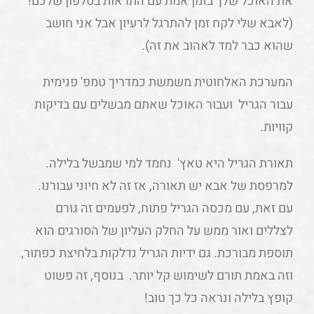
את האוכל שלך בזמן אמת עם התראות בטלפון שלכם!
(לאבא שלי לקח זמן להתרגל לרעיון אבל אני חושב
שהוא כבר למד לאהוב את זה).
המערכת האלחוטית משמשת כמדריך טמפ' פנימית
עבור הגריל ועבור האוכל שאתם מבשלים עם בדיקות
קוויות.
תאורת הגריל היא טאץ' נחמד למי שמבשל בלילה.
למרפסת של אבא יש תאורה, אז זה לא חיוני עבורנו.
עם זאת, עם מכסה הגריל פתוח, לפעמים זה גורם
לצללים ואור ממש על החלק העליון של הסורגים הוא
תוספת מבורכת. גם ידיות הגריל נדלקות בלחיצת כפתור,
וזה באמת תורם לשימוש קל יותר. בנוסף, זה פשוט
קופץ בלילה ונראה כל כך טוב!