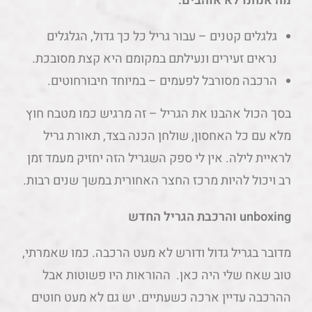
מה אנחנו לא אוהבים:
גלגלים קטנים – עבור גריל כל כך גדול, הגלגלים
נראים זעירים ונעילתם במקומם היא קצת מסובכת.
הרכבה מסורבל לפעמים – במיוחד חיבורחוטים.
בסך הכול אהבנו את הגריל – זה מרגיש כמו מטבח חוץ
מלא עם כל האחסון, שולחן הכנה בצד, תאורת גריל
לראיית לילה. אין לי ספק השגריל הזה יחזיק מעמד זמן
רב ויכול להיות מרכז החצר האחורית במשך שנים רבות.
unboxing והרכבת הגריל החדש
מדובר בגריל גדול ודורש לא מעט הרכבה. כמו שאמרתי,
טוב שאח שלי היה כאן. ההוראות היו פשוטות אבל
ההרכבה עדיין ארכה כשעתיים. יש גם לא מעט חוטים