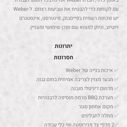
באופן כללי, חברת Weber אמינה בכל הנוגע לעבודה
עם לקוחות כדי להבטיח את שביעות רצונם. ל-Weber
יש נוכחות רשמית בפייסבוק, פינטרסט, אינסטגרם
ויוטיוב, וניתן למצוא שם תוכן שימושי ומעניין.
יתרונות
חסרונות
✅ איכות בנייה של Weber
✅ מבער מצוין לצריבה אמיתית בחום גבוה
✅ מדחום דיגיטלי מובנה
✅ מערכת BBQ גורמה מוסיפה לרבגוניות
✅ מקום אחסון סגור
✅ מתלה לתבלינים
✅2 מדפי צד מנירוסטה וווי כלי עבודה