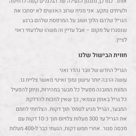
אותו. כמו כן, מנגנון הנעילה של הגלגלים קשה לדחיפה
ולעיתים נתקע. אני מניח שרוב האנשים לא יסחבו את
הגריל שלהם הלוך ושוב על המרפסת שלהם ברגע
שנסגרו על מקום – אבל עדיין זה משהו שלדעתי ראוי
לציין.
חווית הבישול שלנו
הגריל החדש של וובר נהדר ואני
עושה הרבה יותר עישון נמוך ואיטי מאשר צליית גז.
המצת המובנה מפעיל כל מבער במהירות, וניתן להפעיל
כל גריל באופן עצמאי, כך שאין לחכות להדלקת
המבער, הגריל מגיע לטמפ' תוך דקות. הצלחתי לחמם
את הגריל עד 300 מעלות צלזיוס תוך כ-10 דקות עם
מכסה סגור. אחרי חמש דקות, הגעתי כבר ל-400 מעלות