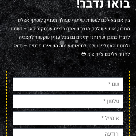
בואו נדבר!
בין אם בא לכם לעשות שיתוף פעולה מעניין, לשתף אצלנו
מתכון, או שיש לכם מוצר שאתם רוצים שנסקור כאן – נשמח
לדבר! כמובן שאנחנו זמינים גם בכל עניין שקשור לקצביה
ולחנות האונליין שלנו, לתיאום שיחה השאירו פרטים – נדאג
לחזור אליכם צ'יק צ'ק 😎