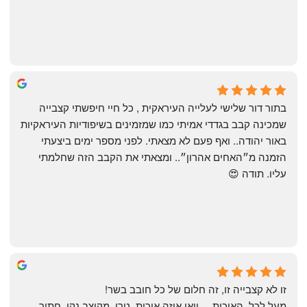
שי
4 months ago
בתור דור שלישי לעלייה העיראקית , כל חיי חיפשתי קצבייה 
שמכינה קבב בגדדי אמיתי כמו שמזמינים בשיפודיות העיראקיות 
באור יהודה.. ואף פעם לא מצאתי. לפני מספר ימים ביצעתי 
הזמנה מ״האחים אהרון״.. ומצאתי את הקבב הזה שחלמתי 
עליו. תודה 😍
Yonatan Menashe
6 months ago
זו לא קצבייה זו, זה חלום של כל חובב בשר!
מעל לכל, האיכות.... וואו איזה איכות, טרי, מקוצב נקי, חתוך 