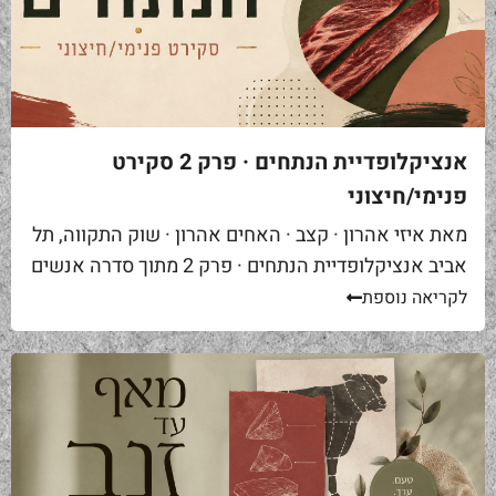
אנציקלופדיית הנתחים · פרק 2 סקירט
פנימי/חיצוני
מאת איזי אהרון · קצב · האחים אהרון · שוק התקווה, תל
אביב אנציקלופדיית הנתחים · פרק 2 מתוך סדרה אנשים
באים אליי בקצביה ומבקשים "סקירט". שאלה ראשונה...
לקריאה נוספת