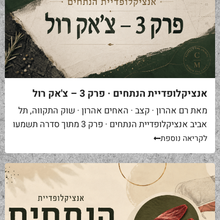
אנציקלופדיית הנתחים · פרק 3 – צ'אק רול
מאת רם אהרון · קצב · האחים אהרון · שוק התקווה, תל
אביב אנציקלופדיית הנתחים · פרק 3 מתוך סדרה תשמעו
סיפור. אתם באים לאחת ממסעדות הבשר הטובות...
לקריאה נוספת