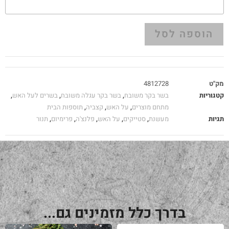
הוספה לסל
מק"ט
4812728
קטגוריות
בשר בקר משובח
,
בשר בקר עגלה משובח
,
בשרים לעל האש
,
מתחם מוצרים
,
על האש
,
קצביה
,
תוספות הבית
תגיות
מעשנת
,
סטייקים
,
על האש
,
פלנצ'ה
,
פרימיום
,
תנור
בדרך כלל מזמינים גם...