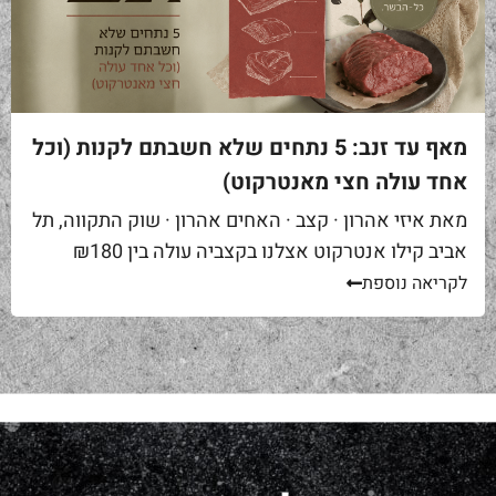
מאף עד זנב: 5 נתחים שלא חשבתם לקנות (וכל
אחד עולה חצי מאנטרקוט)
מאת איזי אהרון · קצב · האחים אהרון · שוק התקווה, תל
אביב קילו אנטרקוט אצלנו בקצביה עולה בין ₪180
ל-₪220. מחיר יפה – וגם מוצדק, כי זה...
לקריאה נוספת