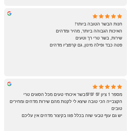
Annael Annael
8 months ago
חנות הבשר הטובה ביותר!
האיכות הגבוהה ביותר, מהיר ומדהים
שירות, בשר טרי רך וטעים
פטה כבד ופילה מינון, גם קרפצ'יו מדהים
The Artechology
a year ago
מספר 1 ציון 💯 💯💯בשר איכותי טעים מכל הסוגים טרי 
הקצבייה הכי טובה שיצא לי לקנות מהם שירות מדהים ומחירים 
טובים
יש גם עוף טבעי שזה בכלל פגז בקיצור מדהים אין עליכם