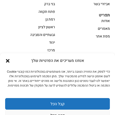
אביזרי בשר
בני ברק
פתח תקווה
תפריט
רמת גן
אודות
ראשון לציון
מאמרים
גבעתיים והסביבה
מפת אתר
יהוד
מרכז
אנחנו מעריכים את הפרטיות שלך
הקצביה
כדי לספק את החוויה הטובה ביותר, אנו משתמשים בטכנולוגיות כמו קובצי Cookie
אווז
בשר בקר משובח
לשם אחסון וגישה למידע מהמכשיר שלך. מתן הסכמה לשימוש בטכנולוגיות אלו
בשר בקר עגלה משובח
בשר למעשנת
יאפשר לנו לעבד נתונים כגון התנהגות גלישה או מזהים ייחודיים באתר זה. אי מתן
הסכמה או ביטול ההסכמה עלולים להשפיע לרעה על תפקודן של תכונות מסוימות.
הודו
חלקים אחוריים
טחונים – בשר טחון
טלה/כבש
מיוחדי מסורת
מיוחדי מסורת1
קבל הכל
נתחי פנים
עוף