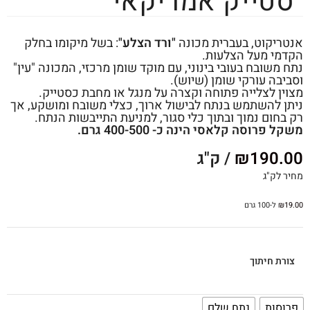
"סטייק אמריקאי"
אנטריקוט, בעברית מכונה
"ורד הצלע"
: בשל מיקומו בחלק
הקדמי מעל הצלעות.
נתח משובח בעובי בינוני, עם מוקד שומן מרכזי, המכונה "עין"
וסביבה עורקי שומן (שיוש).
מצוין לצלייה פתוחה וקצרה על מנגל או מחבת כסטייק.
ניתן להשתמש בנתח לבישול ארוך, כצלי משובח ומושקע, אך
רק בחום נמוך ובתוך כלי סגור, למניעת התייבשות הנתח.
משקל פרוסה קלאסי הינה כ- 400-500 גרם.
190.00
₪
/ ק"ג
מחיר לק"ג
19.00
₪
ל-100 גרם
צורת חיתוך
פרוסות
נתח שלם