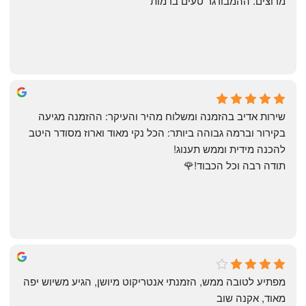
מרוצים. ההמבורגר טעים ברמות
May Azulay
a month ago
שירות אדיב בהזמנה ומשלוח מהיר והעיקר: ההזמנה מגיעה 
בקירור וברמה גבוהה ביותר: הכל נקי מאוד וארוז מסודר היטב 
להכנה מידית וממש תענוג!
תודה רבה וכל הכבוד!🌹
michal gottfried
4 months ago
מפתיע לטובה ממש, הזמנתי אנטריקוט מיושן, הגיע משיוש יפה 
מאוד, אקנה שוב