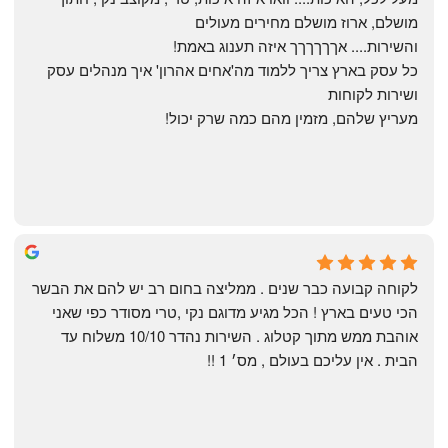
מושלם, ארוז מושלם מחירים מעולים
והשירות.... אךךךךךך איזה תענוג באמת!
כל עסק בארץ צריך ללמוד מה'אחים אהרון' איך מנהלים עסק 
ושירות לקוחות
מעריץ שלהם, מזמין מהם כמה שרק יכול!
Shahaf Bendarker
6 months ago
לקוחה קבועה כבר שנים . ממליצה בחום רב יש להם את הבשר 
הכי טעים בארץ ! הכל מגיע מדוגם נקי ,טרי מסודר כפי שאני 
אוהבת ממש מתוך קטלוג . השירות נהדר 10/10 משלוח עד 
הבית . אין עליכם בעולם , מס׳ 1 !!