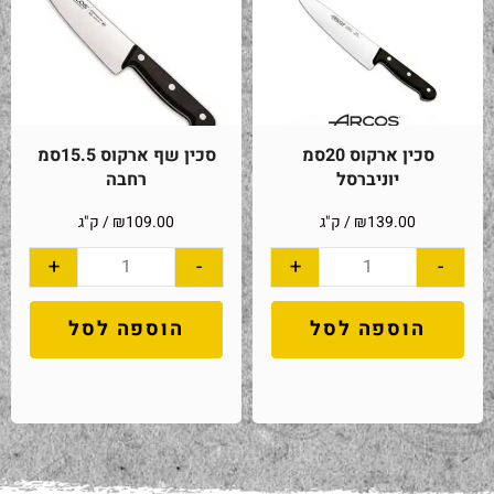
סכין ארקוס 20סמ
סכין שף ארקוס 15.5סמ
יוניברסל
רחבה
139.00
₪
/ ק"ג
109.00
₪
/ ק"ג
+
-
+
-
הוספה לסל
הוספה לסל