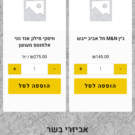
ג'ין M&N תל אביב ייבש
וויסקי מילק אנד הני
אלמנטס מעושן
145.00
₪
275.00
₪
/ יח'
+
-
+
-
הוספה לסל
הוספה לסל
אביזרי בשר