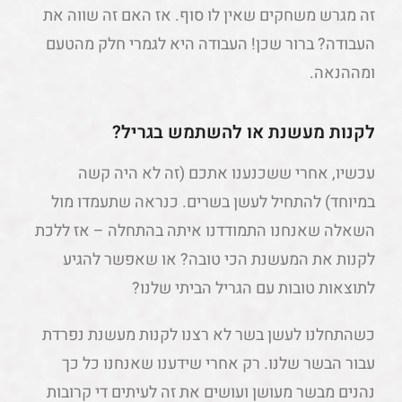
זה מגרש משחקים שאין לו סוף. אז האם זה שווה את
העבודה? ברור שכן! העבודה היא לגמרי חלק מהטעם
ומההנאה.
לקנות מעשנת או להשתמש בגריל?
עכשיו, אחרי ששכנענו אתכם (זה לא היה קשה
במיוחד) להתחיל לעשן בשרים. כנראה שתעמדו מול
השאלה שאנחנו התמודדנו איתה בהתחלה – אז ללכת
לקנות את המעשנת הכי טובה? או שאפשר להגיע
לתוצאות טובות עם הגריל הביתי שלנו?
כשהתחלנו לעשן בשר לא רצנו לקנות מעשנת נפרדת
עבור הבשר שלנו. רק אחרי שידענו שאנחנו כל כך
נהנים מבשר מעושן ועושים את זה לעיתים די קרובות