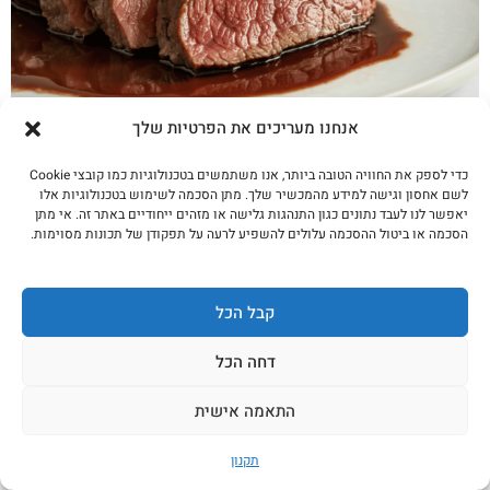
אנחנו מעריכים את הפרטיות שלך
מוצאי תשעה באב: 4 ארוחות שכולם חולמים
עליהן ב-19:00
כדי לספק את החוויה הטובה ביותר, אנו משתמשים בטכנולוגיות כמו קובצי Cookie
לשם אחסון וגישה למידע מהמכשיר שלך. מתן הסכמה לשימוש בטכנולוגיות אלו
לקריאה נוספת
יאפשר לנו לעבד נתונים כגון התנהגות גלישה או מזהים ייחודיים באתר זה. אי מתן
הסכמה או ביטול ההסכמה עלולים להשפיע לרעה על תפקודן של תכונות מסוימות.
קבל הכל
דחה הכל
התאמה אישית
תקנון