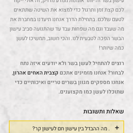
עישון בשר זה יותר אומנות ממדע מדויק, זה אולי ייקח
לכם קצת זמן ותרגול כדי למצוא את השיטה שתתאים
לטעם שלכם. בתחילת הדרך אנחנו תיעדנו במחברת את
מה שעבד וגם מה שפחות עבד עד שהתנועה סביב עישון
הבשר הפכה לטבעית לנו. והכי חשוב, תמשיכו לעשן
כמה שיותר!
רוצים להתחיל לעשן בשר ולא יודעים איזה נתח
לבחור? אנחנו מזמינים אתכם
קצבית האחים אהרון
,
אנחנו מספקים מגוון בשרים טריים ואיכותיים כדי
שתוכלו לעשן כמו מקצוענים.
שאלות ותשובות
. מה ההבדל בין עישון חם לעישון קר?