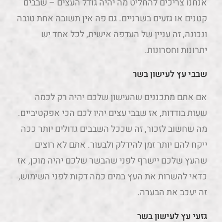
אנחנו צריכים להחליט מה יהיה גודל העצים – שבבים
קטנים או גזעים בשרניים. גם פה אין תשובה אחת טובה
ונכונה, זה עניין של העדפה אישית, לכל אחד יש
יתרונות וחסרונות.
שבבי עץ לעישון בשר
אם אתם מתכננים שהעישון שלכם יהיה רק לכמה
שעות בודדות, אז שבבי עצים יהיו לכם הכי אפקטיביים.
מה שחשוב לזכור, זה שככל השבבים גדולים יותר ככה
ייקח להם יותר זמן להידלק ולבעור. אתם לא רוצים
שהעץ שלכם יישרף לפני שהבשר שלכם יהיה מוכן, אז
כדאי להשרות את העץ במים כמה דקות לפני השימוש,
זה יעכב את הבערה.
גזעי עץ לעישון בשר