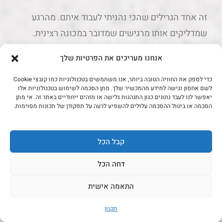
זה אחד הגרילים שהכי נהניתי לעבוד איתם. מהרגע
שמדליקים אותו מרגישים שמדובר במכונה רצינית.
שלושת המבערים מגיבים מהר מאוד לשינויי
אנחנו מעריכים את הפרטיות שלך
טמפרטורה, והמעבר מצלייה אגרסיבית לצלייה עקיפה
מרגיש חלק וטבעי.
כדי לספק את החוויה הטובה ביותר, אנו משתמשים בטכנולוגיות כמו קובצי Cookie
לשם אחסון וגישה למידע מהמכשיר שלך. מתן הסכמה לשימוש בטכנולוגיות אלו
יאפשר לנו לעבד נתונים כגון התנהגות גלישה או מזהים ייחודיים באתר זה. אי מתן
הדגם הזה קיבל שדרוגים משמעותיים בשנים האחרונות
הסכמה או ביטול ההסכמה עלולים להשפיע לרעה על תפקודן של תכונות מסוימות.
– המכסה מבודד טוב יותר, פיזור החום אחיד יותר ויש
הרבה פחות נקודות חמות מאשר בדורות קודמים.
קבל הכל
ועכשיו לחלק ה"חכם": מערכת Weber Connect
דחה הכל
מאפשרת לחבר מדחומי ליבה ולשלוט דרך אפליקציה.
התאמה אישית
זה לא גימיק. כשאתם עושים סטייקים עבים או עופות
תקנון
שלמים – זה באמת נותן שקט נפשי.