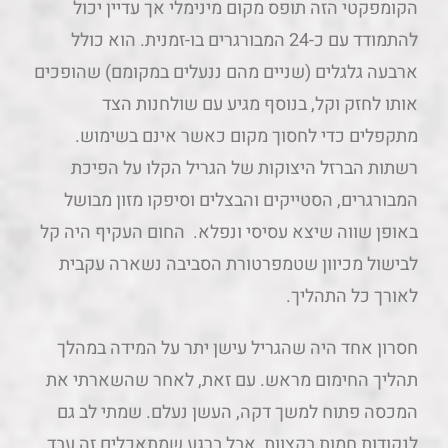
הקומפקטי הזה תופס מקום מינימלי אך עדיין יכול
להתמודד עם כ-24 המבורגרים בו-זמנית. הוא כולל
ארבעה גלגלים (שניים מהם ננעלים במקומם) שהופכים
אותו לחזק וקל, בנוסף מגיע עם שולחנות הצד
מתקפלים כדי לחסוך מקום כאשר אינם בשימוש.
רשתות הברזל היצוקות של הגריל הקלו על הפיכת
המבורגרים, הסטייקים והבצלים וסיפקו מזון מבושל
באופן שווה שיצא עסיסי ונפלא. החום העקיף היה קל
לבישול מכיוון שטמפרטורת הסביבה נשארה עקבית
לאורך כל התהליך.
חסרון אחד היה שהגריל עישן יתר על המידה במהלך
תהליך החימום מראש. עם זאת, לאחר שהשארתי את
המכסה פתוח למשך דקה, העשן נעלם. שמתי לב גם
לנקודות חמות בקצוות, אבל ברגע שמתאכלים זה עבד