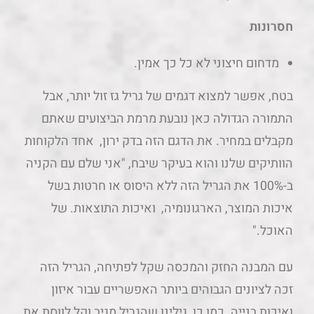
חסרונות
מדחום חיצוני לא כל כך אמין.
בטח, אפשר למצוא דגמים של גריל גז זול יותר, אבל
התמורה הגדולה כאן נובעת מרמת הביצועים שאתם
מקבלים במחיר. את הדגם הזה בדק ירון, אחד הלקוחות
הוותיקים שלנו והוא בעיקר שיבח, "אני שלם עם הקניה
ב-100% את הגריל הזה ללא היסוס או חרטות בשל
איכות המוצר, הארגונומיה, ואיכות התוצאות. של
האוכל."
עם המבנה החזק והמכסה שקל לפתיחה, הגריל הזה
זכה לציונים הגבוהים ביותר האפשריים עבור איזון
ואיכות בנייה. כמו כן, גילינו שהגריל מגיב וקל לווסת את