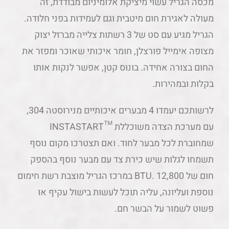
מכסה הגריל עשוי מיציקת אלומיניום מבודדת, זה
מעולה לאגירת חום מיטבית וגם לעמידות בפני חלודה.
הגריל מגיע עם סט של 3 רשתות צלייה מברזל יצוק
מצופה אימייל פורצלן, חומר איכותי שאוכר ומפזר את
החום בצורה אחידה. בונוס קטן, אפשר לנקות אותו
בקלות ובמהירות.
לרשותכם יעמדו 4 מבערים איכותיים מנירוסטה 304,
עם מערכת הצדה משוכללת ™INSTASTART
שמחוברת לכל מבער לחוד. ואם תצטרכו מקום נוסף
תשמחו לגלות שיש כירת צד עם מבער נוסף בהספק
חום של 12,800 .BTU במרכז הגריל מוצבת רשת חימום
נוספת ועליונה, עליה תוכל לעשות בישול עקיף או
פשוט לשמור על הבשר חם.