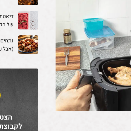
דיאטת 
של הק
נתחים
(אבל ע
הצטר
לקבוצת