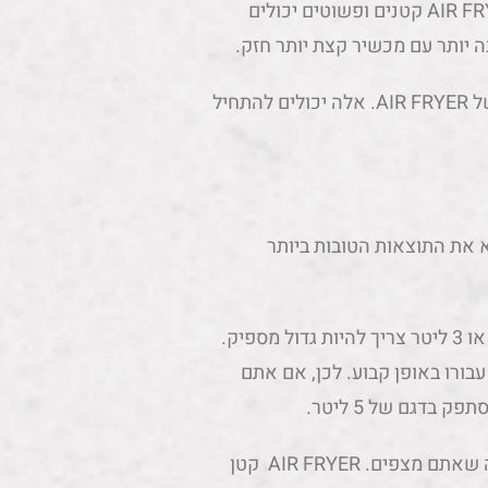
במיוחד אז אתם באמת לא צריכים לשבור את הכיס. דגמי AIR FRYER קטנים ופשוטים יכולים
בקצה הגבוה נמצאים תנורי השיש ההיברידיים עם פונקציות של AIR FRYER. אלה יכולים להתחיל
 את התוצאות הטובות ביותר
אם אתם מבשלים לאדם אחד או שניים, AIR FRYER בגודל 2 או 3 ליטר צריך להיות גדול מספיק.
בורו באופן קבוע. לכן, אם אתם
בדגם של 5 ליטר.
הגודל קובע כשמדובר בכושר הטיגון אוויר אבל אולי לא בצורה שאתם מצפים. AIR FRYER קטן