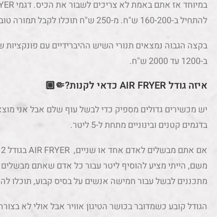
להתחיל ב-160-200 ש"ח. מ-250 ש"ח תוכלו לקבל תמורה טובה יותר עם מכשיר קצת יותר חזק.
ב-1200 עד 2000 ש"ח.
איזה גודל AIR FRYER כדאי לקנות?🤏🏼
יש מכשירים גדולים מספיק כדי לבשל עוף שלם אבל אני מוצא
בדגמים קטנים ובינוניים מתחת ל-5 ליטר.
משם, הייתי מציע להוסיף ליטר עבור כל אדם שאתם מבשלים ע
מתכננים לבשל עבור חמישה אנשים על בסיס קבוע, תוכלו להסתפק 