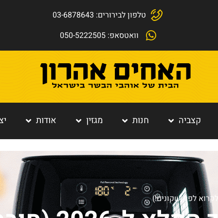
טלפון לבירורים: 03-6878643
וואטסאפ: 050-5222505
קצביה
חנות
מגזין
אודות
יצ