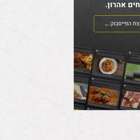
ים אהרון.
צת הפייסבוק