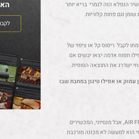
האח
AIR FR -, אבל בישול במכשיר הנפלא הזה לגמרי בריא יותר
שומן וגם פחות קלוריות.
לקבו
חו לקבל ריסוס קל או ציפוי של
פילו תפוח אדמה יצאו יבשים אם
מחי ישדרג את התוצאה הסופית.
עמוק או אפילו טיגון במחבת שבו
כמו כל דבר אחר, אתo יכולים לשלם הרבה מאוד עבור הAIR FRYER, אבל מנסיוני, המכשירים
ר הם לא בהכרח הטובים ביותר. AIR FRYER בסיסי הוא למעשה לא מכונה מורכבת