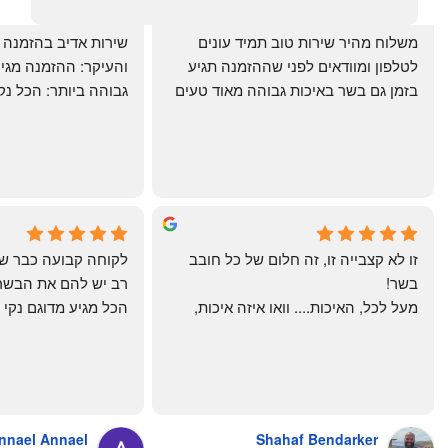
‏משלוח מהיר שירות טוב תמיד עונים 
לטלפון ומוודאים לפני שההזמנה תגיע 
בזמן גם בשר באיכות גבוהה מאוד טעים 
מרוצים. ההמבורגר טעים ברמות
היטב להכנה מידית ו
תודה רבה וכל הכבוד!
chal gottfried
May Azulay
4 months ago
a month ago
זו לא קצבייה זו, זה חלום של כל חובב 
בשר!
מעל לכל, האיכות.... וואו איזה איכות, 
טרי, מקוצב נקי, חתוך מושלם, ארוז 
מושלם מחירים מעולים
והשירות.... אךךךךךך איזה תענוג באמת!
בעולם , מס׳ 1 !!
כל עסק בארץ צריך ללמוד מה'אחים 
אהרון' איך מנהלים עסק ושירות לקוחות
nnael Annael
Shahaf Bendarker