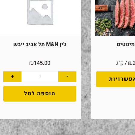
ינוטים
ג'ין M&N תל אביב ייבש
₪
/ ק"ג
145.00
₪
+
-
פשרויות
הוספה לסל