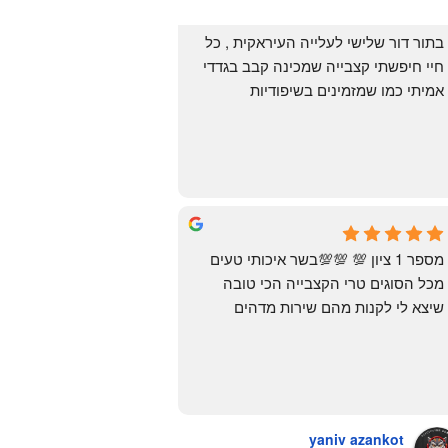
בתור דור שלישי לעלייה העיראקית , כל 
חיי חיפשתי קצבייה שמכינה קבב בגדדי 
אמיתי כמו שמזמינים בשיפודיות 
העיראקיות באור יהודה.. ואף פעם לא 
מצאתי. לפני מספר ימים ביצעתי הזמנה 
מ״האחים אהרון״.. ומצאתי את הקבב 
הזה שחלמתי עליו. תודה 😍
Yonatan Menashe
6 months ago
מספר 1 ציון 💯 💯💯בשר איכותי טעים 
מכל הסוגים טרי הקצבייה הכי טובה 
שיצא לי לקנות מהם שירות מדהים 
ומחירים טובים
יש גם עוף טבעי שזה בכלל פגז בקיצור 
מדהים אין עליכם
yaniv azankot