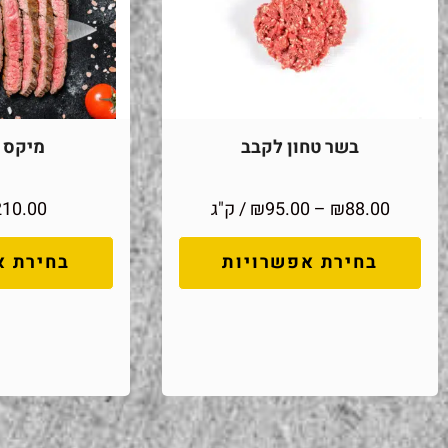
בשר טחון לקבב
מיקס מ
88.00
₪
–
95.00
₪
/ ק"ג
210.00
בחירת אפשרויות
בחירת א