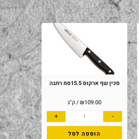
סכין שף ארקוס 15.5סמ רחבה
109.00
₪
/ ק"ג
+
-
הוספה לסל