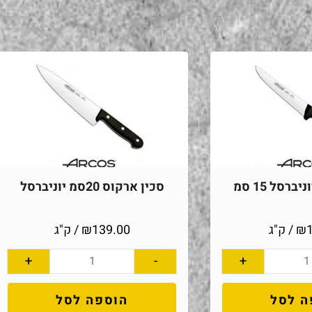
ברסל 15 סמ
סכין ארקוס 20סמ יוניברסל
₪
/ ק"ג
139.00
₪
/ ק"ג
+
-
+
ה לסל
הוספה לסל