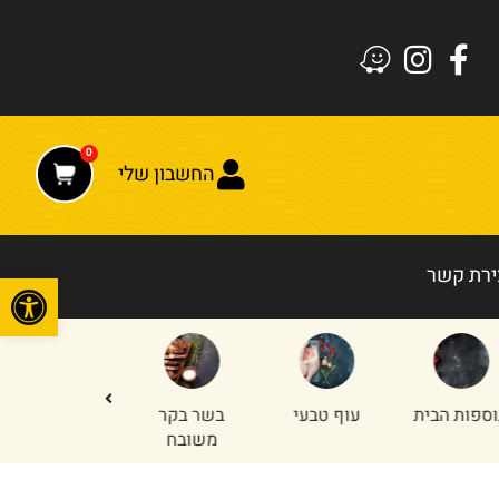
0
החשבון שלי
ירת קשר
פתח
עוף טבעי
בשר בקר
חלקים
טחון עוף
משובח
אחוריים
והודו