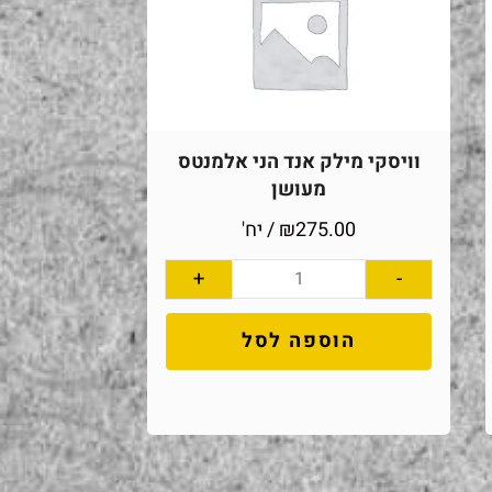
וויסקי מילק אנד הני אלמנטס
מעושן
275.00
₪
/ יח'
+
-
הוספה לסל