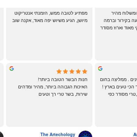
שירות אדיב בהזמנה ומשלוח מהיר 
מפתיע לטובה ממש, הזמנתי אנטריקוט 
והעיקר: ההזמנה מגיעה בקירור וברמה 
מיושן, הגיע משיוש יפה מאוד, אקנה שוב
גבוהה ביותר: הכל נקי מאוד וארוז מסודר 
ממש תענוג!
🌹
mi
שי
4 months ago
לקוחה קבועה כבר שנים . ממליצה בחום 
חנות הבשר הטובה ביותר!
רב יש להם את הבשר הכי טעים בארץ ! 
האיכות הגבוהה ביותר, מהיר ומדהים
הכל מגיע מדוגם נקי ,טרי מסודר כפי 
שירות, בשר טרי רך וטעים
שאני אוהבת ממש מתוך קטלוג . השירות 
פטה כבד ופילה מינון, גם קרפצ'יו מדהים
נהדר 10/10 משלוח עד הבית . אין עליכם 
The Artechology
A