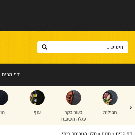
דף הבית
בשר בקר
עוף
הודו
טלה/
עגלה משובח
דף הבית
»
חנות
»
סלט מטבוחה ביתי