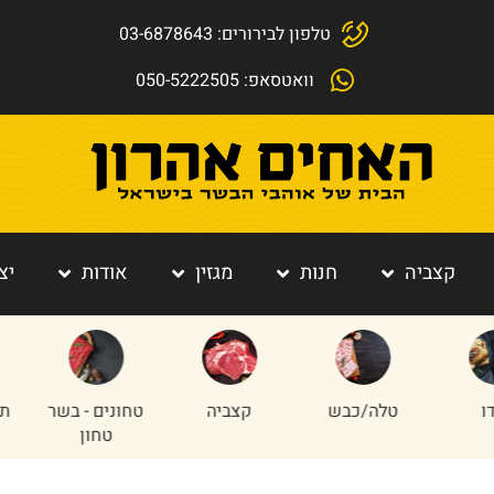
טלפון לבירורים: 03-6878643
וואטסאפ: 050-5222505
קצביה
חנות
מגזין
אודות
יצ
כבש
קצביה
טחונים - בשר
תוספות הבית
טחון