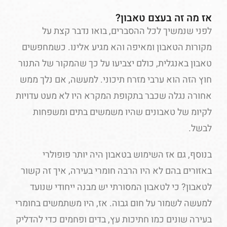
אז מה זה בעצם טאבון?
לפני שנמשיך לכל ההסברים, בואו נדבר קצת על
מקורות הטאבון ומאיפה והא מגיע אלינו. כשמחפשים
טאבון באנגלית, כולם יצביעו על כך שהמקור של התנור
חוץ הזה הוא ערבי מזרח תיכוני. למעשה, אם נלך ממש
אחורה נגלה שכבר בתקופת המקרא היו לא מעט עדויות
לקיומ של טאבונים שהיו משמשים בתים ומשפחות
לבשל.
בנוסף, גם אז השימוש בטאבון היה יותר פופולרי
באזורים בהם לא היו הרבה חומרי בעירה, איך זה קשור
לטאבון? כי לטאבון המסורתי יש מבנה ייחודי שנועד
למעשה לשמור על חום גבוה. אז, היו משתמשים בחומרי
בעירה שונים כמו חתיכות עץ, בדים ופחמים כדי להדליק