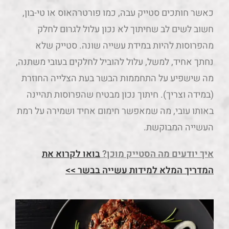
כאשר חותכים סטייק עבה, כמו פורטרהאוס או טי-בון,
חשוב לשים לב שחיתוך לא נכון עלול לגרום לחלק
מהפרוסות להיות במידת עשייה שונה. סטייק שלא
נחתך אחיד, למשל, עלול להוביל לחלקים בעובי משתנה,
מה שישפיע על התחממות הבשר בעת הצלייה החוזרת
(במידה וצריך). חיתוך נכון מבטיח שהפרוסות תהיינה
באותו עובי, מה שמאפשר חימום אחיד ושמירה על רמת
העשייה המבוקשת.
איך יודעים מה הסטייק מוכן?
בואו לקרוא את
המדריך המלא למידות עשייה בבשר >>