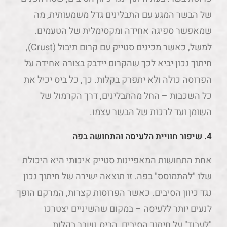
של הבשר המגע עם התבלינים גדל משמעותית, מה
שמאפשר ספיגה אחידה ומקסימלית של הטעמים.
למשל, כאשר מכינים סטייק עם קרום תיבול (Crust),
חיתוך נכון יביא לכך שהקרום יידבק בצורה אחידה על
הפרוסה כולה ולא יתפרק בקלות. כך, כל ביס יכיל את
כל השכבות – החל מהתבלינים, דרך הקרמול של
השומן ועד לרכות של הבשר עצמו.
4. שיפור חוויית הלעיסה והתחושה בפה
אחת התחושות המאפיינות סטייק איכותי היא היכולת
שלו "להתמוסס" בפה. זו תוצאה ישירה של חיתוך נכון
נגד כיוון הסיבים. כאשר הפרוסות קצרות, המרקם הופך
לנעים יותר ללעיסה – במקום שהשיניים יצטרכו
"לעבוד" על חיתוך הסיבים, הביס נשבר בקלות,