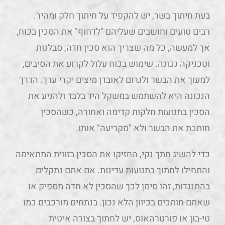
בעת חיתוך בשר, יש להקפיד על חיתוך חלק ומהיר.
רבים טועים וחושבים שעליהם "לדחוף" את הסכין בכוח,
אך למעשה, כל מה שצריך הוא סכין חדה, סבלנות
וטכניקה נכונה. שימוש בכוח עלול לקרוע את הסיבים,
למעוך את הבשר ולגרום לאובדן מיצים יקרי ערך. הדרך
הנכונה היא להשתמש במשקל היד בלבד ולהניע את
הסכין בתנועות חלקות קדימה ואחורה, כשהסכין
חותכת את הבשר ולא "מקריעה" אותו.
כדי להשיג חתך נקי, החזיקו את הסכין בזווית המתאימה
והתחילו לחתוך בתנועות עדינות. אם אתם נתקלים
בהתנגדות, זהו סימן לכך שהסכין לא חדה מספיק או
שאתם חותכים בכיוון הלא נכון. בנתחים מורכבים כמו
טי-בון או פורטרהאוס, יש לחתוך בצורה איטית