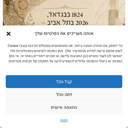
אנחנו מעריכים את הפרטיות שלך
כדי לספק את החוויה הטובה ביותר, אנו משתמשים בטכנולוגיות כמו קובצי Cookie
לשם אחסון וגישה למידע מהמכשיר שלך. מתן הסכמה לשימוש בטכנולוגיות אלו
יאפשר לנו לעבד נתונים כגון התנהגות גלישה או מזהים ייחודיים באתר זה. אי מתן
1824 בבגדאד, 2026 בתל אביב — המסע של 6
הסכמה או ביטול ההסכמה עלולים להשפיע לרעה על תפקודן של תכונות מסוימות.
דורות
לקריאה נוספת
קבל הכל
דחה הכל
התאמה אישית
תקנון