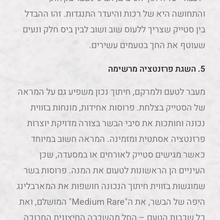
והתחושה היא של רכות והיעדר התנגדות. זהו ההבדל
בין סטייק שצריך ללעוס שוב ושוב לבין ביס חלק ונעים
שעוטף את החך בטעמים עשירים.
5. השגת פרזנטציה מרשימה
מעבר לטעם ולמרקם, חיתוך נכון משפיע גם על המראה
של הסטייק בצלחת. פרוסות אחידות, מונחות בזווית
נכונה וחותכות את סיבי הבשר בצורה מדויקת יוצרות
פרזנטציה אסתטית ומזמינה. המראה חשוב במיוחד
כאשר מגישים סטייק לאורחים או במסעדה, שכן
העיניים הן הראשונות לטעום את המנה. פרוסות בשר
שמוגשות בזווית חיתוך הנכונה חושפות את המארבלינג
היפה של הבשר, את ה"Medium Rare" המושלם, ואת
כל שכבות הטעם – החל מהשכבה החיצונית החרוכה