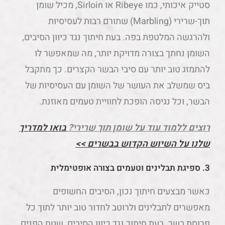
סטייק איכותי, כמו Ribeye או Sirloin, מכיל שומן
תוך-שרירי (Marbling) שתורם רבות לעסיסיות
ולהרגשה המלטפת בפה. בעת חיתוך נגד כיוון הסיבים,
השומן נחתך בצורה מדויקת יותר, מה שמאפשר לו
להתמזג טוב יותר עם סיבי הבשר הקצרים. כך מתקבל
ביס שמשלב את העושר של השומן עם העסיסיות של
הבשר, וכל נגיסה הופכת לחוויית טעמים מאוזנת.
רוצים ללמוד עוד על שומן תוך שרירי?
בואו למדריך
שלנו על השיוש הקדוש בבשרים >>
3. ספיגת תבלינים וטעמים בצורה אופטימלית
כאשר מבצעים חיתוך נכון, הסיבים החשופים
מאפשרים לתבלינים ולרוטב לחדור טוב יותר לתוך כל
פרוסת בשר. בעת חיתוך נגד כיוון הסיבים, שטח הפנים