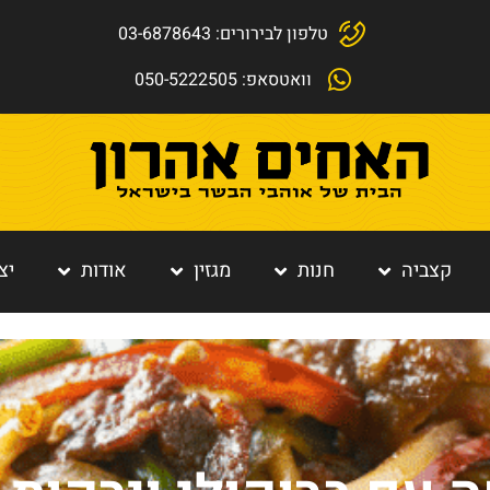
טלפון לבירורים: 03-6878643
וואטסאפ: 050-5222505
קצביה
חנות
מגזין
אודות
יצ