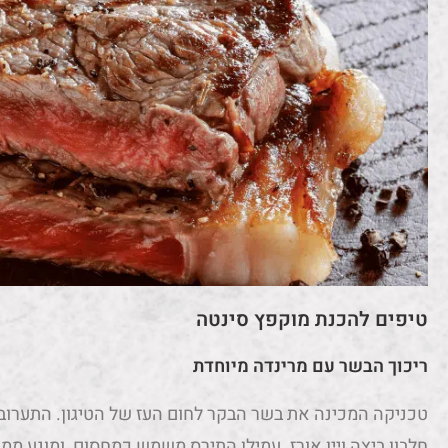
טיפים להכנת מוקפץ סינטה
ריכוך הבשר עם מרינדה מיוחדת
טכניקה המכינה את בשר הבקר לחום העז של הטיגון. התערובת
חלבון ביצה ויין אורז. עמילן התירס משמש כמחסום, ומונע ממ