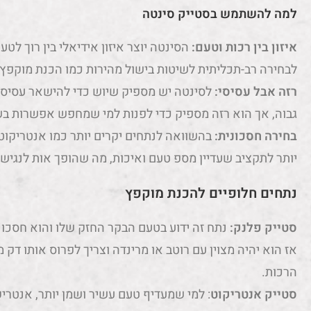
למה להשתמש בסטייק סינטה
איזון בין רכות וטעם:
הסינטה יוצר איזון אידיאלי בין רוך לט
לבחירה רב-תכליתית לשיטות בישול מהירות כמו הכנת מוקפץ.
רזה אבל עסיסי:
לסינטה יש מספיק שיוש כדי להישאר עסיסי
גבוה, אך הוא רזה מספיק כדי לפנות למי שמחפש אפשרות בש
בחירה חסכונית:
בהשוואה לנתחים יקרים יותר כמו אנטריקוט
יותר לתקציב שעדיין מספ טעם ואיכות, מה שהופך אות לנגיש
נתחים חלופיים להכנת מוקפץ
סטייק פלנק:
נתח זה ידוע בטעם הבקר החזק שלו והוא חסכוני
אז הוא יהיה מצוין עם רוטב או מרינדה וצריך לפרוס אותו דק
הרכות.
סטייק אנטריקוט
: למי שמעדיף טעם עשיר ושמן יותר, אנטריקו