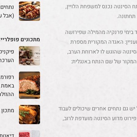
ספר 11. כדאי לדעת, שנתח הסינטה נכנס למשפחת הלויין,
נתחים
(אבל ע
 תחתונה.
ד בימי פרנקיה מהמילה שפירושה
מתכונים פופלריי
עניין: האגדה המקורית מספרת
פיקניק
סינטה שהוגש לו לארוחת הערב,
הערכה
 תואר של כבוד SIR ומכאן מגיע המקור של שם הנתח באנגלית:
באמת מ
ההוזלה
יש גם נתחים אחרים שיכולים לעבוד
מתכון 
ירוט מדוע הסינטה מועדפת לרוב,
דיאטת 