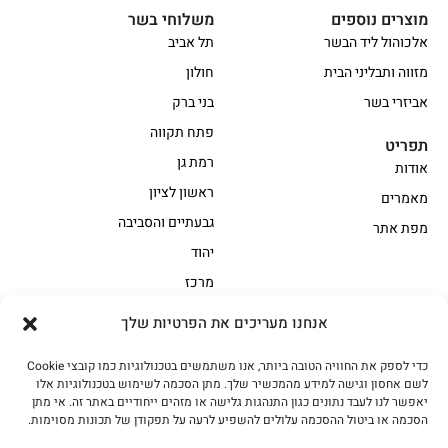
מוצרים נוספים
משלוחי בשר
אלכוהול ליד הבשר
תל אביב
מזווה ותבליני הבית
חולון
אביזרי בשר
בני ברק
פתח תקווה
תפריט
רמת גן
אודות
ראשון לציון
מאמרים
גבעתיים והסביבה
מפת אתר
יהוד
מרכז
אנחנו מעריכים את הפרטיות שלך
הקצביה
כדי לספק את החוויה הטובה ביותר, אנו משתמשים בטכנולוגיות כמו קובצי Cookie
אווז
בשר בקר משובח
לשם אחסון וגישה למידע מהמכשיר שלך. מתן הסכמה לשימוש בטכנולוגיות אלו
בשר בקר עגלה משובח
בשר למעשנת
יאפשר לנו לעבד נתונים כגון התנהגות גלישה או מזהים ייחודיים באתר זה. אי מתן
הסכמה או ביטול ההסכמה עלולים להשפיע לרעה על תפקודן של תכונות מסוימות.
הודו
חלקים אחוריים