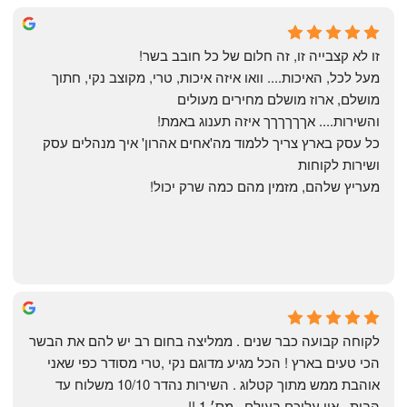
Yonatan Menashe
6 months ago
זו לא קצבייה זו, זה חלום של כל חובב בשר!
מעל לכל, האיכות.... וואו איזה איכות, טרי, מקוצב נקי, חתוך 
מושלם, ארוז מושלם מחירים מעולים
והשירות.... אךךךךךך איזה תענוג באמת!
כל עסק בארץ צריך ללמוד מה'אחים אהרון' איך מנהלים עסק 
ושירות לקוחות
מעריץ שלהם, מזמין מהם כמה שרק יכול!
Shahaf Bendarker
6 months ago
לקוחה קבועה כבר שנים . ממליצה בחום רב יש להם את הבשר 
הכי טעים בארץ ! הכל מגיע מדוגם נקי ,טרי מסודר כפי שאני 
אוהבת ממש מתוך קטלוג . השירות נהדר 10/10 משלוח עד 
הבית . אין עליכם בעולם , מס׳ 1 !!