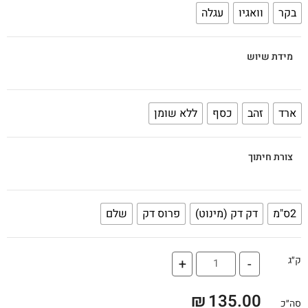
בקר
וואגיו
עגלה
מידת שיוש
ארד
זהב
כסף
ללא שומן
צורת חיתוך
2ס"מ
דק דק (מינוט)
פרוס דק
שלם
ק״ג
+
-
₪
135.00
סה״כ