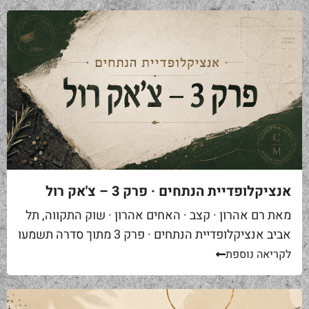
אנציקלופדיית הנתחים · פרק 3 – צ'אק רול
מאת רם אהרון · קצב · האחים אהרון · שוק התקווה, תל
אביב אנציקלופדיית הנתחים · פרק 3 מתוך סדרה תשמעו
סיפור. אתם באים לאחת ממסעדות הבשר הטובות...
לקריאה נוספת