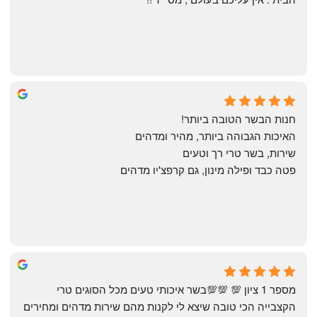
Annael Annael
8 months ago
חנות הבשר הטובה ביותר!
האיכות הגבוהה ביותר, מהיר ומדהים
שירות, בשר טרי רך וטעים
פטה כבד ופילה מינון, גם קרפצ'יו מדהים
The Artechology
a year ago
מספר 1 ציון 💯 💯💯בשר איכותי טעים מכל הסוגים טרי 
הקצבייה הכי טובה שיצא לי לקנות מהם שירות מדהים ומחירים 