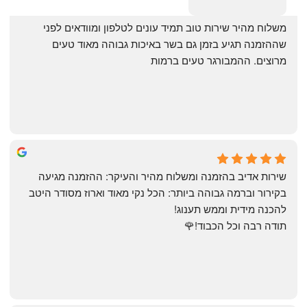
‏משלוח מהיר שירות טוב תמיד עונים לטלפון ומוודאים לפני 
שההזמנה תגיע בזמן גם בשר באיכות גבוהה מאוד טעים 
מרוצים. ההמבורגר טעים ברמות
May Azulay
a month ago
שירות אדיב בהזמנה ומשלוח מהיר והעיקר: ההזמנה מגיעה 
בקירור וברמה גבוהה ביותר: הכל נקי מאוד וארוז מסודר היטב 
להכנה מידית וממש תענוג!
תודה רבה וכל הכבוד!🌹