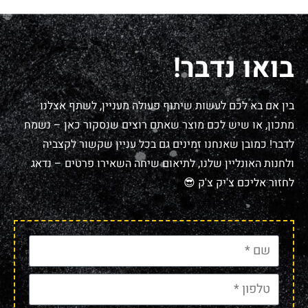
בואו נדבר!
בין אם בא לכם לעשות שיתוף פעולה מעניין, לשתף אצלנו
מתכון, או שיש לכם מוצר שאתם רוצים שנסקור כאן – נשמח
לדבר! כמובן שאנחנו זמינים גם בכל עניין שקשור לקצביה
ולחנות האונליין שלנו, לתיאום שיחה השאירו פרטים – נדאג
לחזור אליכם צ'יק צ'ק 😎