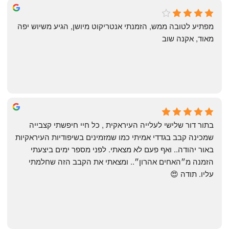
michal gottfried
4 months ago
מפתיע לטובה ממש, הזמנתי אנטריקוט מיושן, הגיע משיוש יפה 
מאוד, אקנה שוב
שי
4 months ago
בתור דור שלישי לעלייה העיראקית , כל חיי חיפשתי קצבייה 
שמכינה קבב בגדדי אמיתי כמו שמזמינים בשיפודיות העיראקיות 
באור יהודה.. ואף פעם לא מצאתי. לפני מספר ימים ביצעתי 
הזמנה מ״האחים אהרון״.. ומצאתי את הקבב הזה שחלמתי 
עליו. תודה 😍