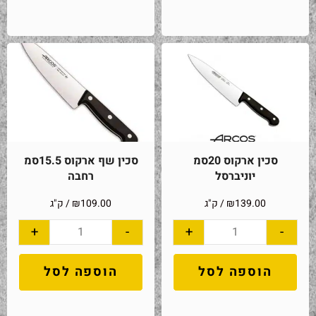
סכין ארקוס 20סמ
סכין שף ארקוס 15.5סמ
יוניברסל
רחבה
139.00
₪
/ ק"ג
109.00
₪
/ ק"ג
+
-
+
-
הוספה לסל
הוספה לסל