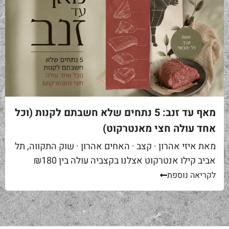
מאף עד זנב: 5 נתחים שלא חשבתם לקנות (וכל
אחד עולה חצי מאנטרקוט)
מאת איזי אהרון · קצב · האחים אהרון · שוק התקווה, תל
אביב קילו אנטרקוט אצלנו בקצביה עולה בין ₪180
ל-₪220. מחיר יפה – וגם מוצדק, כי זה...
לקריאה נוספת