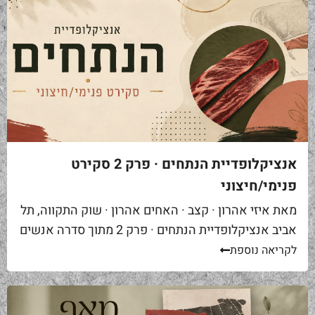
אנציקלופדיית הנתחים · פרק 2 סקירט
פנימי/חיצוני
מאת איזי אהרון · קצב · האחים אהרון · שוק התקווה, תל
אביב אנציקלופדיית הנתחים · פרק 2 מתוך סדרה אנשים
באים אליי בקצביה ומבקשים "סקירט". שאלה ראשונה...
לקריאה נוספת