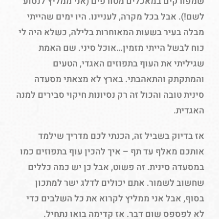
שמפורקים במאכלים מטורפים (אני ממליץ לנסוע
לשם!). אבל בכל מקרה, לעניינו. היו ימים שהייתי
מבלה בעיר בשעות המאוחרות בלילה, כשלא היה לי
כוח לבשל הייתי מזמין…אוכל סיני. שם האמת
שגיליתי את העוף בתפוזים האגדי, הטעים
והמתקתק והתאהבתי. בארץ לא מצאתי מסעדה
סינית טובה והכול זה רק נסיונות חיקוי סבירים למנה
האגדית.
אז בדיוק בשביל זה, הכנתי לכם מדריך שילמד
אותכם מאלף עד תף – איך להכין עוף בתפוזים כמו
במסעדה סינית. זה פשוט, אבל כן יש כמה כללים
שחשוב לשמור. אתם יכולים לדלג ישר למתכון
בסוף, אבל אני ממליץ לקרוא את כל השלבים כדי
לא לפספס שום דבר. אז קדימה בואו נתחיל.