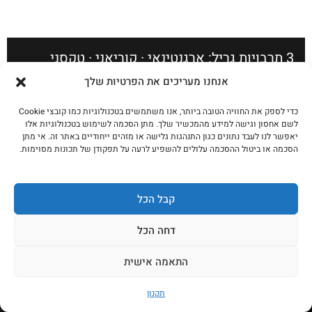
3 תרבויות גריל: ארגנטינאי · קוריאני · טקסני
אנחנו מעריכים את הפרטיות שלך
לקריאה נוספת
כדי לספק את החוויה הטובה ביותר, אנו משתמשים בטכנולוגיות כמו קובצי Cookie
לשם אחסון וגישה למידע מהמכשיר שלך. מתן הסכמה לשימוש בטכנולוגיות אלו
יאפשר לנו לעבד נתונים כגון התנהגות גלישה או מזהים ייחודיים באתר זה. אי מתן
הסכמה או ביטול ההסכמה עלולים להשפיע לרעה על תפקודן של תכונות מסוימות.
בואו נדבר!
קבל הכל
בין אם בא לכם לעשות שיתוף פעולה מעניין, לשתף אצלנו
דחה הכל
מתכון, או שיש לכם מוצר שאתם רוצים שנסקור כאן – נשמח
התאמה אישית
לדבר! כמובן שאנחנו זמינים גם בכל עניין שקשור לקצביה
ולחנות האונליין שלנו, לתיאום שיחה השאירו פרטים – נדאג
תקנון
לחזור אליכם צ'יק צ'ק 😎