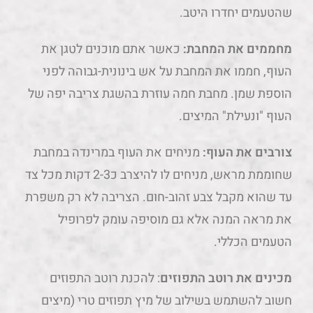
שהטעמים יחדרו היטב.
מחממים את המחבת:
כאשר אתם מוכנים לטגן את
העוף, חממו את המחבת על אש בינונית-גבוהה לפני
הוספת שמן. מחבת חמה עוזרת בהשגת צריבה יפה של
העוף "ונעילת" המיצים.
צורבים את העוף:
מניחים את העוף במרינדה במחבת
שחוממת מראש, מניחים לו להיצרב כ2-3 דקות מכל צד
עד שהוא מקבל צבע זהוב-חום. הצריבה לא רק משפרת
את מראה המנה אלא גם מוסיפה עומק לפרופיל
הטעמים הכללי.
מכינים את רוטב התפוזים
: להכנת רוטב התפוזים
חשוב להשתמש בשילוב של מיץ תפוזים טרי (מיצים