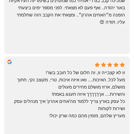
שמכינה קבב בגדדי אמיתי כמו שמזמינים בשיפודיות העיראקיות 
באור יהודה.. ואף פעם לא מצאתי. לפני מספר ימים ביצעתי 
הזמנה מ״האחים אהרון״.. ומצאתי את הקבב הזה שחלמתי 
עליו. תודה 😍
Yonatan Menashe
6 months ago
זו לא קצבייה זו, זה חלום של כל חובב בשר!
מעל לכל, האיכות.... וואו איזה איכות, טרי, מקוצב נקי, חתוך 
מושלם, ארוז מושלם מחירים מעולים
והשירות.... אךךךךךך איזה תענוג באמת!
כל עסק בארץ צריך ללמוד מה'אחים אהרון' איך מנהלים עסק 
ושירות לקוחות
מעריץ שלהם, מזמין מהם כמה שרק יכול!