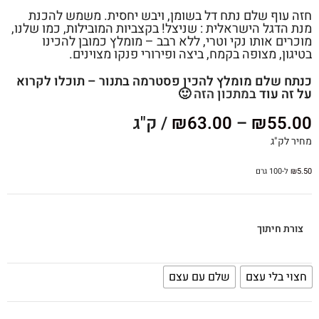
חזה עוף שלם נתח דל בשומן, ויבש יחסית. משמש להכנת
מנת הדגל הישראלית : שניצל! בקצביות המובילות, כמו שלנו,
מוכרים אותו נקי וטרי, ללא רבב – מומלץ כמובן להכינו
בטיגון, מצופה בקמח, ביצה ופירורי פנקו מצוינים.
כנתח שלם מומלץ להכין פסטרמה בתנור – תוכלו לקרוא
על זה עוד
במתכון הזה
🙂
55.00
₪
–
63.00
₪
/ ק"ג
מחיר לק"ג
5.50
₪
ל-100 גרם
צורת חיתוך
חצוי בלי עצם
שלם עם עצם