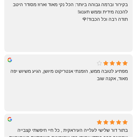
בקירור וברמה גבוהה ביותר: הכל נקי מאוד וארוז מסודר היטב 
להכנה מידית וממש תענוג!
תודה רבה וכל הכבוד!🌹
michal gottfried
4 months ago
מפתיע לטובה ממש, הזמנתי אנטריקוט מיושן, הגיע משיוש יפה 
מאוד, אקנה שוב
שי
4 months ago
בתור דור שלישי לעלייה העיראקית , כל חיי חיפשתי קצבייה 