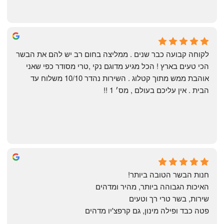
Shahaf Bendarker
6 months ago
לקוחה קבועה כבר שנים . ממליצה בחום רב יש להם את הבשר 
הכי טעים בארץ ! הכל מגיע מדוגם נקי ,טרי מסודר כפי שאני 
אוהבת ממש מתוך קטלוג . השירות נהדר 10/10 משלוח עד 
הבית . אין עליכם בעולם , מס׳ 1 !!
Annael Annael
9 months ago
חנות הבשר הטובה ביותר!
האיכות הגבוהה ביותר, מהיר ומדהים
שירות, בשר טרי רך וטעים
פטה כבד ופילה מינון, גם קרפצ'יו מדהים