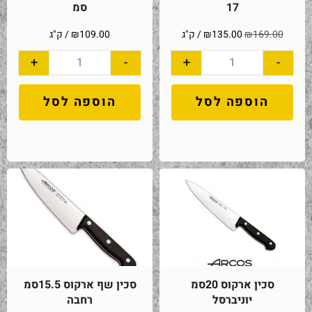
17
סמ
169.00
₪
135.00
₪
/ ק"ג
109.00
₪
/ ק"ג
+
-
+
-
הוספה לסל
הוספה לסל
סכין ארקוס 20סמ
סכין שף ארקוס 15.5סמ
יוניברסל
רחבה