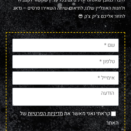
לדבר! כמובן שאנחנו זמינים גם בכל עניין שקשור לקצביה
ולחנות האונליין שלנו, לתיאום שיחה השאירו פרטים – נדאג
לחזור אליכם צ'יק צ'ק 😎
קראתי ואני מאשר את
מדיניות הפרטיות
של
האתר