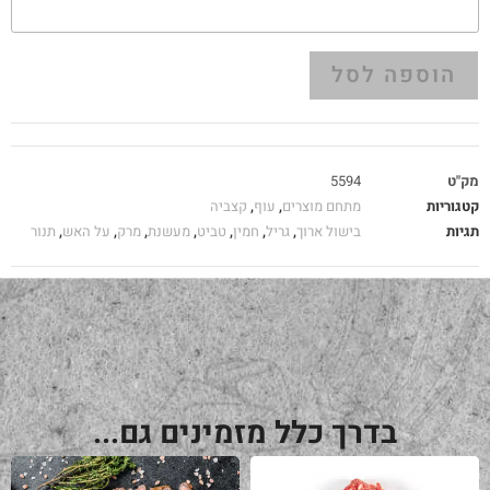
הוספה לסל
מק"ט
5594
קטגוריות
מתחם מוצרים
,
עוף
,
קצביה
תגיות
בישול ארוך
,
גריל
,
חמין
,
טביט
,
מעשנת
,
מרק
,
על האש
,
תנור
בדרך כלל מזמינים גם...