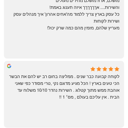
מושלם, ארוז מושלם מחירים מעולים
והשירות.... אךךךךךך איזה תענוג באמת!
כל עסק בארץ צריך ללמוד מה'אחים אהרון' איך מנהלים עסק 
ושירות לקוחות
מעריץ שלהם, מזמין מהם כמה שרק יכול!
Shahaf Bendarker
6 months ago
לקוחה קבועה כבר שנים . ממליצה בחום רב יש להם את הבשר 
הכי טעים בארץ ! הכל מגיע מדוגם נקי ,טרי מסודר כפי שאני 
אוהבת ממש מתוך קטלוג . השירות נהדר 10/10 משלוח עד 
הבית . אין עליכם בעולם , מס׳ 1 !!