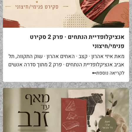
אנציקלופדיית הנתחים · פרק 2 סקירט
פנימי/חיצוני
מאת איזי אהרון · קצב · האחים אהרון · שוק התקווה, תל
אביב אנציקלופדיית הנתחים · פרק 2 מתוך סדרה אנשים
באים אליי בקצביה ומבקשים "סקירט". שאלה ראשונה...
לקריאה נוספת