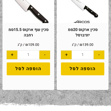
סכין ארקוס 20סמ
סכין שף ארקוס 15.5סמ
יוניברסל
רחבה
139.00
₪
/ ק"ג
109.00
₪
/ ק"ג
+
-
+
-
הוספה לסל
הוספה לסל