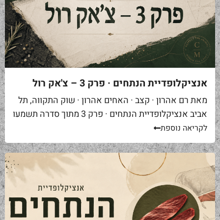
אנציקלופדיית הנתחים · פרק 3 – צ'אק רול
מאת רם אהרון · קצב · האחים אהרון · שוק התקווה, תל
אביב אנציקלופדיית הנתחים · פרק 3 מתוך סדרה תשמעו
סיפור. אתם באים לאחת ממסעדות הבשר הטובות...
לקריאה נוספת