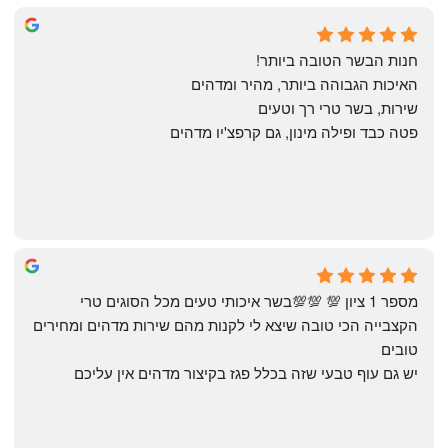
Annael Annael
8 months ago
חנות הבשר הטובה ביותר!
האיכות הגבוהה ביותר, מהיר ומדהים
שירות, בשר טרי רך וטעים
פטה כבד ופילה מינון, גם קרפצ'יו מדהים
The Artechology
a year ago
מספר 1 ציון 💯 💯💯בשר איכותי טעים מכל הסוגים טרי 
הקצבייה הכי טובה שיצא לי לקנות מהם שירות מדהים ומחירים 
טובים
יש גם עוף טבעי שזה בכלל פגז בקיצור מדהים אין עליכם