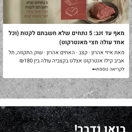
מאף עד זנב: 5 נתחים שלא חשבתם לקנות (וכל
אחד עולה חצי מאנטרקוט)
מאת איזי אהרון · קצב · האחים אהרון · שוק התקווה, תל
אביב קילו אנטרקוט אצלנו בקצביה עולה בין ₪180
ל-₪220. מחיר יפה – וגם מוצדק, כי זה...
לקריאה נוספת
בואו נדבר!