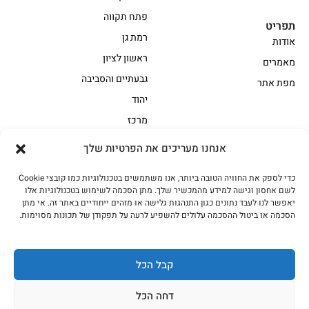
פתח תקווה
תפריט
רמת גן
אודות
ראשון לציון
מאמרים
גבעתיים והסביבה
מפת אתר
יהוד
מרכז
אנחנו מעריכים את הפרטיות שלך
הקצביה
כדי לספק את החוויה הטובה ביותר, אנו משתמשים בטכנולוגיות כמו קובצי Cookie
אווז
בשר בקר משובח
לשם אחסון וגישה למידע מהמכשיר שלך. מתן הסכמה לשימוש בטכנולוגיות אלו
בשר בקר עגלה משובח
בשר למעשנת
יאפשר לנו לעבד נתונים כגון התנהגות גלישה או מזהים ייחודיים באתר זה. אי מתן
הסכמה או ביטול ההסכמה עלולים להשפיע לרעה על תפקודן של תכונות מסוימות.
הודו
חלקים אחוריים
טחונים – בשר טחון
טלה/כבש
מיוחדי מסורת
מיוחדי מסורת1
קבל הכל
נתחי פנים
עוף
דחה הכל
עוף טבעי
על האש