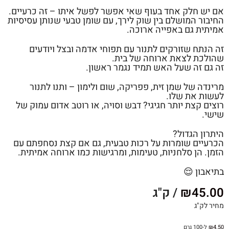
אם יש חלק אחד בעוף שאי אפשר לפשל איתו – זה כרעיים.
החיבור המושלם בין שוק לירך, עם שומן טבעי שנותן עסיסיות
אמיתית גם באפייה ארוכה.
זה הנתח שזורקים לתנור עם תפוחי אדמה ובצל ויודעים
שהולכת לצאת ארוחה של בית.
זה גם זה שעל האש תמיד נגמר ראשון.
מרינדה של שמן זית, פפריקה, שום ולימון – ותנו לתנור
לעשות את שלו.
רוצים קצת יותר חגיגי? דבש וסויה, או רוטב אדום עמוק של
שישי.
היתרון הגדול?
הכרעיים שומרות על רכות טבעית, גם אם קצת נסחפתם עם
הזמן. הן סלחניות, טעימות, ומרגישות כמו ארוחה אמיתית.
בתיאבון 😌
45.00
₪
/ ק"ג
מחיר לק"ג
4.50
₪
ל-100 גרם