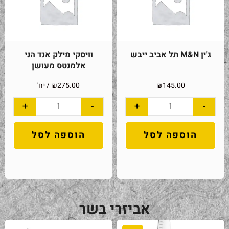
ג'ין M&N תל אביב ייבש
וויסקי מילק אנד הני
אלמנטס מעושן
145.00
₪
275.00
₪
/ יח'
+
-
+
-
הוספה לסל
הוספה לסל
אביזרי בשר