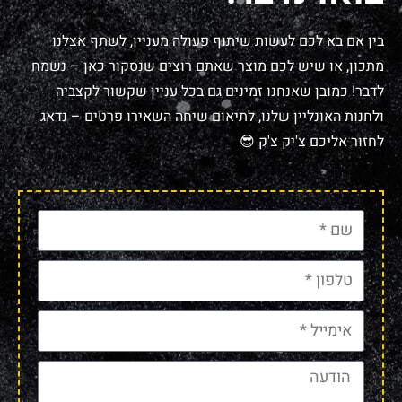
בין אם בא לכם לעשות שיתוף פעולה מעניין, לשתף אצלנו
מתכון, או שיש לכם מוצר שאתם רוצים שנסקור כאן – נשמח
לדבר! כמובן שאנחנו זמינים גם בכל עניין שקשור לקצביה
ולחנות האונליין שלנו, לתיאום שיחה השאירו פרטים – נדאג
לחזור אליכם צ'יק צ'ק 😎