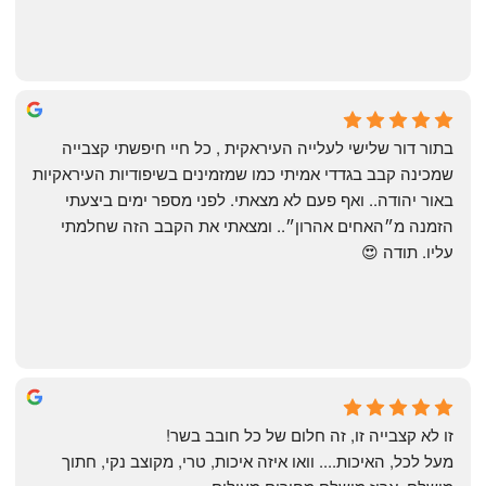
שי
4 months ago
בתור דור שלישי לעלייה העיראקית , כל חיי חיפשתי קצבייה 
שמכינה קבב בגדדי אמיתי כמו שמזמינים בשיפודיות העיראקיות 
באור יהודה.. ואף פעם לא מצאתי. לפני מספר ימים ביצעתי 
הזמנה מ״האחים אהרון״.. ומצאתי את הקבב הזה שחלמתי 
עליו. תודה 😍
Yonatan Menashe
6 months ago
זו לא קצבייה זו, זה חלום של כל חובב בשר!
מעל לכל, האיכות.... וואו איזה איכות, טרי, מקוצב נקי, חתוך 