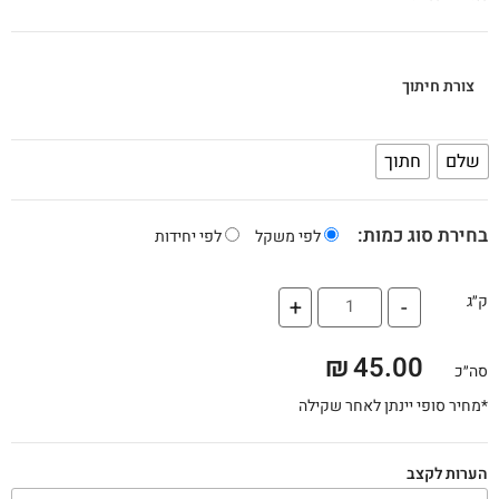
צורת חיתוך
שלם
חתוך
בחירת סוג כמות:
לפי משקל
לפי יחידות
ק״ג
+
-
₪
45.00
סה״כ
*מחיר סופי יינתן לאחר שקילה
הערות לקצב