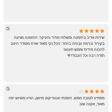
May Azulay
a month ago
שירות אדיב בהזמנה ומשלוח מהיר והעיקר: ההזמנה מגיעה 
בקירור וברמה גבוהה ביותר: הכל נקי מאוד וארוז מסודר היטב 
להכנה מידית וממש תענוג!
תודה רבה וכל הכבוד!🌹
michal gottfried
4 months ago
מפתיע לטובה ממש, הזמנתי אנטריקוט מיושן, הגיע משיוש יפה 
מאוד, אקנה שוב