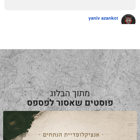
yaniv azankot
a year ago
מתוך הבלוג
פוסטים שאסור לפספס