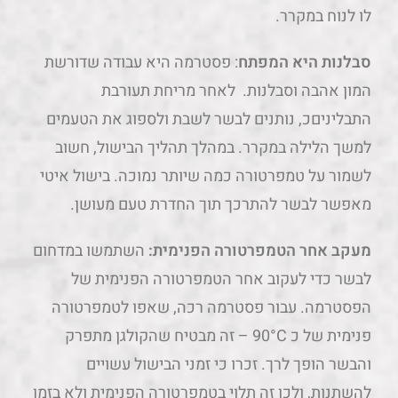
לו לנוח במקרר.
סבלנות היא המפתח
: פסטרמה היא עבודה שדורשת
המון אהבה וסבלנות. לאחר מריחת תעורבת
התבליניםכ, נותנים לבשר לשבת ולספוג את הטעמים
למשך הלילה במקרר. במהלך תהליך הבישול, חשוב
לשמור על טמפרטורה כמה שיותר נמוכה. בישול איטי
מאפשר לבשר להתרכך תוך החדרת טעם מעושן.
מעקב אחר הטמפרטורה הפנימית:
השתמשו במדחום
לבשר כדי לעקוב אחר הטמפרטורה הפנימית של
הפסטרמה. עבור פסטרמה רכה, שאפו לטמפרטורה
פנימית של כ 90°C – זה מבטיח שהקולגן מתפרק
והבשר הופך לרך. זכרו כי זמני הבישול עשויים
להשתנות, ולכן זה תלוי בטמפרטורה הפנימית ולא בזמן