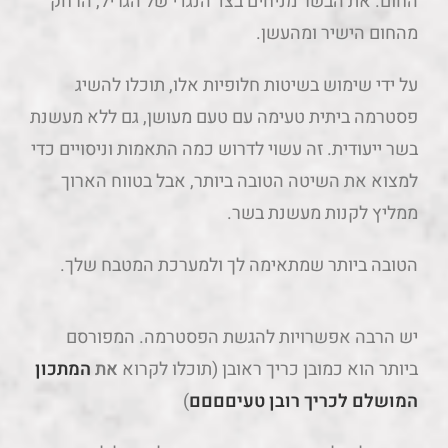
החום. את הבשר מניחים בצד הנגדי של הגריל, הרחק
מהחום הישיר ומהעשן.
על ידי שימוש בשיטות חלופיות אלו, תוכלו להשיג
פסטרמה ביתית טעימה עם טעם מעושן, גם ללא מעשנת
בשר ייעודית. זה עשוי לדרוש כמה התאמות וניסויים כדי
למצוא את השיטה הטובה ביותר, אבל בטווח הארוך
ממליץ לקנות מעשנת בשר.
הטובה ביותר שמתאימה לך ולמערכת המטבח שלך.
יש הרבה אפשרויות להגשת הפסטרמה. המפורסם
ביותר הוא כמובן כריך ראובן (תוכלו לקרוא
את
המתכון
המושלם לכריך רובן טעיםםםם
)