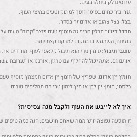
פרוסים לקוביות/רבעים.
גזר
: גזר כתום בסיסי הופך למתוק וטעים במיצי העוף.
בצל
: בצל צהוב או אדום זה בסדר.
חרדל דיז'ו
ן: תבלין חריף זה מוסיף טעם ויוצר "קרום" טעים על 
במזווה, השתמש בו במקום למרקם קצת יותר.
עשבי תיבול:
טימין טרי הוא תיבול קלאסי לעוף. מורידים את ה
אותם גס. אתה יכול להחליף עם טרגון, אורגנו או תערובת עש
חומץ יין אדום
: שפריץ של חומץ יין אדום חמצמץ מוסיף טעם 
בלסמי, חומץ יין לבן או מיץ לימון טרי הם תחליפים טובים.
איך לא לייבש את העוף ולקבל מנה עסיסית?
זו תופעה נפוצה יותר ממה שאתם חושבים, הנה כמה טיפים שי
המלחת העוף: המלח כרוך בהשריית העוף בתמיסת מלח ומים לפ