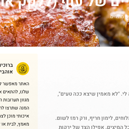
ים של עוף (ללקק את
ם מהירים
ברוכי
אוהבי
האתר מאפשר לכם
שלנו, להתאים א
. "לא מאמין שיצא ככה טעים",
מגוון תערובות 
המנה שתרצו להכ
איכותי מוכן לצר
חים, לימון חריף, ורק רמז לשום.
מאמץ, לבית או 
כל המיצים. אפילו הצד של ירקות