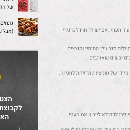
של הק
נתחים
עור העוף. אם יש לך חרדל גרגירי
(אבל ע
עלים מגבעולי התימין וקוצצים
בים יבשים שאוהבים
מיידי של חומציות מדויקת לחגיגה.
הצטר
לקבוצת
עזרו לכם לא לייבש את העוף.
האח
ני הבישול. זה עוזר לעוף לשמור