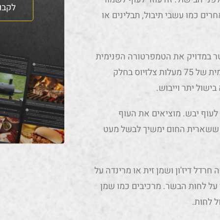
לקבו
רים כמו עשבי תיבול, תבלינים או
ר במדויק את הטמפרטורה הפנימית
של העוף. מבשלים את העוף עד שהוא מגיע לטמפרטורה פנימית של 75 מעלות צלזיוס בחלק
ישול יתר וייבוש.
לעוף יבש. מוציאים את העוף
ו ששארית החום ימשיך לבשל מעט
חרדל דיז'ון ושמן זית או מרינדה על
על לחות הבשר. מרכיבים כמו שמן
ל לחות.