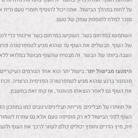
על לחות במהלך הבישול. אתה יכול להוסיף חומרי טעם וריח אח
סוכר למלח לתוספת עומק של טעם.
השתמשו במדחום בשר: השקיעו במדחום בשר איכותי כדי לנט
העבה ביותר של הבשר. זה מבטיח שהעוף מבושל במלואו ללא ב
הימנעו מבישול יתר:
בישול יתר הוא אחד הגורמים העיקריים 
מהתנור ברגע שהוא מגיע לטמפרטורה הפנימית הרצויה. זכר
את העוף גם לאחר הוצאתו מהתנור, אז קחו זאת בחשבון.
אל תוותרו על תבלינים: מריחת תבלינים/רטבים כמו במתכון הזה 
העוף לפני הבישול לא רק מוסיפה טעם אלא גם עוזרת לשמור 
זית, מיץ הדרים וחומץ יכולים כולם לעזור לרכך את העוף ולנעו