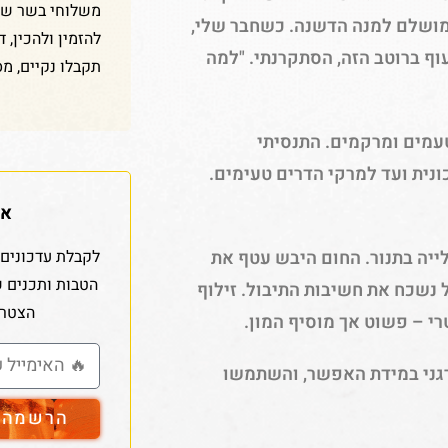
משלוחי בשר שלנ
מושלם למנה הדשנה. כשחבר שלי,
להזמין ולהכין, 
וף ברוטב הזה, הסתקרנתי. "למה
תקבלו נקיים, מס
עמים ומרקמים. התנסיתי
נית ועד למרקי הדרים טעימים.
אז
לקבלת עדכונים 
ייה בתנור. החום היבש עטף את
הטבות ותכנים 
ל נשכח את חשיבות התיבול. זילוף
הצטרפ
רי – פשוט אך מוסיף המון.
רגני במידת האפשר, והשתמשו
הרשמה ל