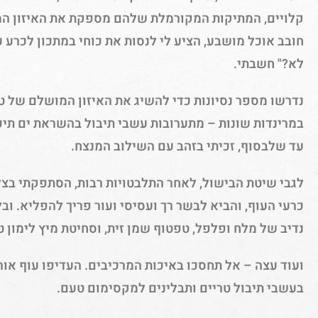
קלויים, המתיקות המקורמלת שלהם מספקת את האיזון ה
חובב אוכל מושבע, הציע לי לנסות את כוחי במתכון לכרע ע
לא?" חשבתי.
נדרשו מספר נסיונות כדי להשיג את האיזון המושלם של ט
במרינדות שונות – מתערובות עשבי תיבול בהשראת ים תיכו
עד שלבסוף, זכיתי בזהב עם השילוב המנצח.
לגבי שיטת הבישול, לאחר התלבטויות רבות, הסתפקתי בצל
כרעי העוף, והביא לבשר רך ועסיסי ועור פריך להפליא. וב
נדיב של מלח ופלפל, טפטוף שמן זית, וסחיטת מיץ לימון ט
ועוד עצה – אל תחסכו באיכות המרכיבים. העדיפו עוף או
בעשבי תיבול טריים ותבלינים למקסימום טעם.