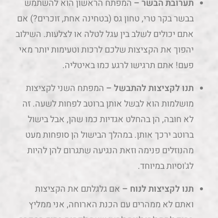
תערובת הבשר –
המפתח הראשון הוא להשתמש
בבשר בקר טרי, טחון גס (בטחינה אחת, זוכרים?) אם
אתם יכולים לשלב בין עגל לטלה או לצלעות. השילוב
יהפוך את הקציצות שלכם לרכות וטעימות יותר מאי
פעם! אתם תרגישו לרגע כמו באיטליה.
תנו לקציצות להתבשל –
המפתח השני לקציצות
מושלמות הוא לבשל אותן ברוטב לפחות לשעה. זה
לא חובה, הן בהחלט אגדיות כמו שהן, אבל בישול
ברוטב ירכך אותן. במהלך הבישול הן סופחות מעט
מהנוזלים פנימה וזאת הנגיעה שתגרום להן להיות
לג'וסיות במיוחד.
תנו לקציצות לנוח –
אם גלגלתם את הקציצות
ואתם לא ממהרים עם הכנת הארוחה, אני ממליץ