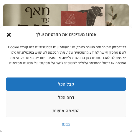
אנחנו מעריכים את הפרטיות שלך
כדי לספק את החוויה הטובה ביותר, אנו משתמשים בטכנולוגיות כמו קובצי Cookie
לשם אחסון וגישה למידע מהמכשיר שלך. מתן הסכמה לשימוש בטכנולוגיות אלו
יאפשר לנו לעבד נתונים כגון התנהגות גלישה או מזהים ייחודיים באתר זה. אי מתן
הסכמה או ביטול ההסכמה עלולים להשפיע לרעה על תפקודן של תכונות מסוימות.
מאף עד זנב: 5 נתחים שלא חשבתם לקנות (וכל
אחד עולה חצי מאנטרקוט)
קבל הכל
לקריאה נוספת
דחה הכל
התאמה אישית
תקנון