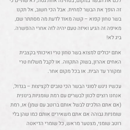
לכם את הבשר במקום, בטחינה אחת גסה, לא שתיים כי
זה הופך את הבשר למחית. אבל הכי חשוב, אל תקנו
בשר טחון קפוא – קשה מאוד לדעת מה מסתתר שם,
מאיפה זה הגיע ואיזה טעם יהיה לזה אחרי ההפשרה.
ביג לא!
אתם יכולים למצוא בשר טחון טרי ואיכותי בקצבית
האחים אהרון, בשוק התקווה. או לקבל משלוח טרי
ומקורר עד הבית. או בכל מקום אחר.
עכשיו ניגש לסוגי הבשר הכי טובים לקציצות – בגדול,
אנחנו רוצים לכוון לבשרים עם רמת שומניות בינונית
(אם אתם הולכים לבשל אותם ברוטב עם שמן) או, רמת
שומניות גבוהה אם אתם משאירים אותם כמו שהן בלי
רוטב שומני, מצטער מראש, כל שומרי הדיאטה