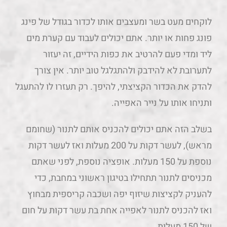
לוקחים מעט בשר ומעצבים אותו לכדור בגודל של פינג
פונג פחות או יותר. אתם יכולים לעבוד עם קערת מים
ליד ומדי פעם להרטיב את כפות הידיים, זה יעזור
לתערובת לא להידבק ולהתגלגל טוב יותר. אין צורך
להדק את הכדור הקציצתי, להיפך. רק תעזרו לו להתעגל
ותניחו אותו על נייר האפייה.
בשלב הזה אתם יכולים להכניס אותם לתנור (שחומם
מראש), לעשר דקות על 200 מעלות ואז לעשר דקות
נוספת על 150 מעלות. אופציה נוספת, לפני שאתם
מכניסים לתנור תתחילו בטיגון ראשוני במחבת, כדי
להעניק לקציצות שיזוף יפה ושכבה קריספית מבחוץ
ואז להכניס לתנור לאפייה אחת בת עשר דקות על חום
של 150 מעלות.