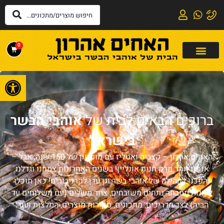
0
פתח
ברוכים הבאים לבית של
אוהבי הבשר
בישראל
האחים אהרון – קצביה ואטליז עם מוניטין של 150 שנה, אבל –
אנחנו יותר מרק חנות אונליין! בשנים האחרונות צמחנו וגדלנו
והפכנו לקהילה של אוהבי בשר וגן עדן לקרניבורים! כאן תוכלו
ליהנות ממבחר נתחים משובחים, ציוד משלים (עם משלוחים עד
הבית) לצד מדריכים, מתכונים, סקירות מוצרים, המלצות ועוד.