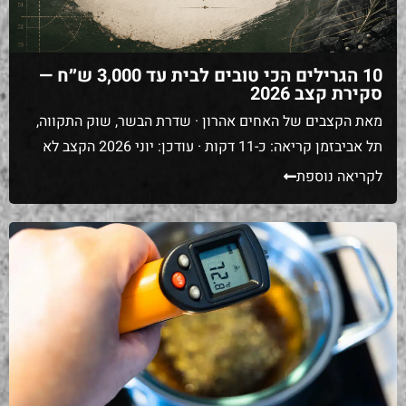
10 הגרילים הכי טובים לבית עד 3,000 ש״ח —
סקירת קצב 2026
מאת הקצבים של האחים אהרון · שדרת הבשר, שוק התקווה,
תל אביבזמן קריאה: כ-11 דקות · עודכן: יוני 2026 הקצב לא
מוכר גרילים. אבל אנחנו רואים כל יום מה קורה לבשר שמגיע
לקריאה נוספת
מאיתנו אחרי שהוא נכנס לגרילים שונים. אנטריקוט מ-₪200
לק"ג שעולה על גריל זול ויוצא רצועת גומי. בריסקט שעבר 14
שעות במעשנה לא נכונה […]