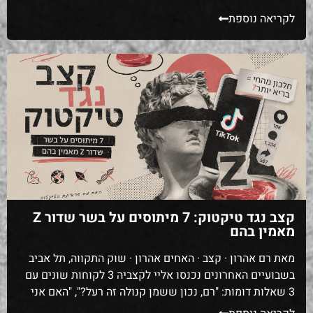
לקריאה נוספת
קצב נגד טיקטוק: 7 מיתוסים על בשר שדור Z
מאמין בהם
מאת רם אהרון · קצב · האחים אהרון · שוק התקווה, תל אביב
בשבועיים האחרונים נכנסו אליי לקצביה 3 לקוחות שונים עם
3 שאלות דומות: "רם, נכון ששמן קנולה זה רעל?", "האם אני
צריך לעבור לדיאטת קרניבור?", "ראיתי שסטייק צריך לנוח 30