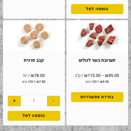
הוספה לסל
תערובת בשר לגולש
קבב פרגית
95.00
₪
–
115.00
₪
/ ק"ג
78.00
₪
/ יח'
9.50
₪
ל-100 גרם
7.80
₪
ל-100 גרם
בחירת אפשרויות
+
-
הוספה לסל