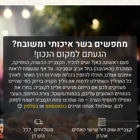
מחפשים בשר איכותי ומשובח?
הגעתם למקום הנכון!
פעם ראשונה כאן? נעים להכיר. הקצבייה הכשרה, הוותיקה,
המוכרת (והאהובה) בתל אביב ובסביבה. על אף שנשמח לראות
אותכם אצלנו, תוכלו להזמין בקלות ומהירות דרך האתר. לאורך
כל התהליך השתדלנו לדמות את הליך הקניה בדיוק כפי שהיינו
מעניקים לכם אם הייתם מגיעים אלינו לקצביה. בחרו את
הנתחים האהובים עליכם, בכמות/משקל, צורת החיתוך, העובי
ואפילו להוסיף הערה – מה שתרצו צוות הקצביה ישמח לספק
לכם. שאלות? אנחנו זמינים
בוואטסאפ
או
בטלפון
😊
קצביית שוק דור שישי האחים
משלוחים לכל
אהרון
גוש דן