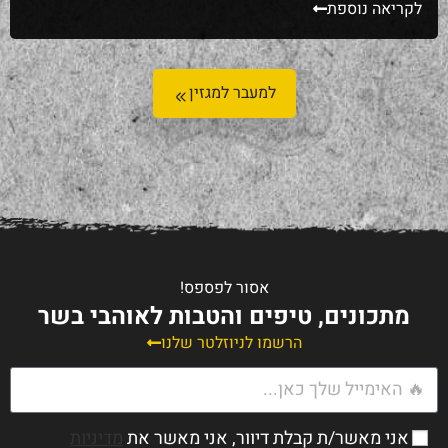
אוהב במטבח — פשטות, ניחוח שממלא את כל הבית, וטעם
לקריאה נוספת
שמרגיש כמו חיבוק — זה היה עוף שלם בתנור. מתכון שהגיע
ממיאמי, עם […]
למעבר למגזין
אסור לפספס!
מתכונים, טיפים והטבות לאוהבי בשר
הרשמו לניוזלטר שלנו
אני מאשר/ת קבלת דיוור, אני מאשר את
מדיניות