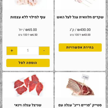
שקדים חלוואית עגל לעל האש
עוף למילוי ללא עצמות
430.00
₪
/ ק"ג
65.00
₪
/ יח'
43.00
₪
ל-100 גרם
6.50
₪
ל-100 גרם
בחירת אפשרויות
+
-
הוספה לסל
סטייק "פריים רייב" עגלה עם
שניצל עגלה וינאי