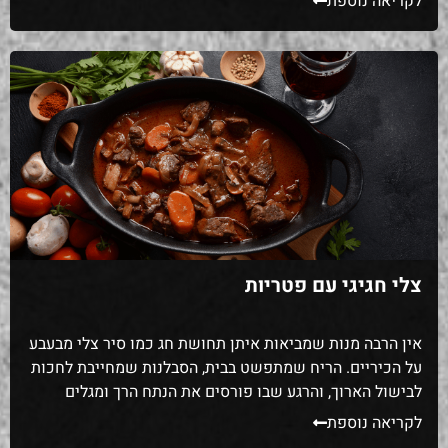
לקריאה נוספת
דקות – זה נכון?". שאלות טובות. אבל כולן מגיעות מאותו
מקור: סרטון של […]
צלי חגיגי עם פטריות
אין הרבה מנות שמביאות איתן תחושת חג כמו סיר צלי מבעבע
על הכיריים. הריח שמתפשט בבית, הסבלנות שמחייבת לחכות
לבישול הארוך, והרגע שבו פורסים את הנתח הרך ומגלים
שהוא פשוט נמס בפה. אני זוכרת את הפעם הראשונה
לקריאה נוספת
שהחלטתי להוסיף פטריות לצלי של שבת – זה היה ניסוי קטן,