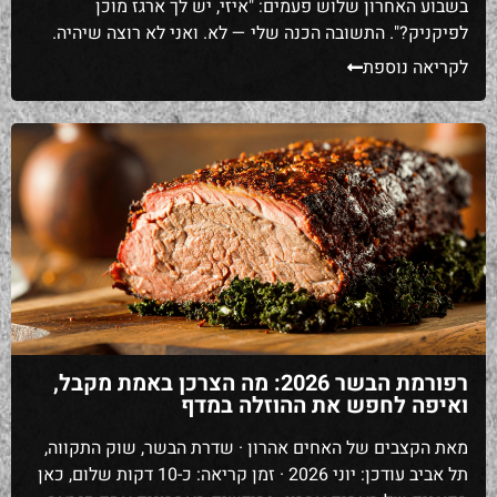
בשבוע האחרון שלוש פעמים: "איזי, יש לך ארגז מוכן
לפיקניק?". התשובה הכנה שלי — לא. ואני לא רוצה שיהיה.
לא כי אני עצל, אלא כי כל פיקניק הוא סיפור אחר: יש מי
לקריאה נוספת
שנוסע לחוף לזוג שעות ורוצה משהו קליל, יש משפחה
שיוצאת לפארק […]
רפורמת הבשר 2026: מה הצרכן באמת מקבל,
ואיפה לחפש את ההוזלה במדף
מאת הקצבים של האחים אהרון · שדרת הבשר, שוק התקווה,
תל אביב עודכן: יוני 2026 · זמן קריאה: כ-10 דקות שלום, כאן