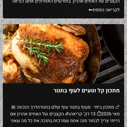
הקצבים של האחים אהרון. בחודשים האחרונים אתם כנראה
כבר שמעתם על רפורמת הבשר שיצאה לדרך בפברואר 2026
לקריאה נוספת
— הסכם בין משרדי הבריאות, החקלאות ורשות הרגולציה
שאמור להוזיל את מחירי הבשר הטחון בכ-15% ולחסוך […]
מתכון קל וטעים לעוף בתנור
🍗 מתכון ביתי · מעוף בתנור עוף שלם בתנורהדרך הנכונה 📅
מאי 2026⏱ 13 דק' קריאה✍ הקצבים של האחים אהרון אם
הייתי צריך לבחור מנה אחת שמרכזת בתוכה את כל מה שאני