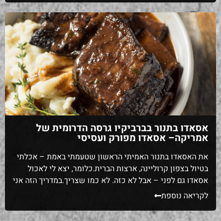
אבל מהר מאוד הפך ל"חוק ביתי": צלי […]
אסאדו בתנור בברביקיו גרסה הדרומית של
אמריקה– אסאדו מפורק ועסיסי
את האסאדו בתנור האמיתי הראשון שטעמתי באמת – אכלתי
בטיול בצפון קרוליינה, ארצות הברית.כלומר, יצא לי לאכול
אסאדו גם לפני – אבל לא כזה. לא כמו שצריך.במדריך הזה אני
הולך להראות לכם איך מכינים אסאדו אמיתי, בדיוק כמו
לקריאה נוספת
שעושים אותו אצל הקאובויס והדרומיים בארה"ב. 🤠 נערך
ועודכן בשנת 2025✅ הטיול הזה לארצות הברית שהוליד את