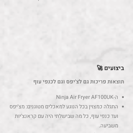
ביצועים 🚀
תוצאות פריכות גם לצ'יפס וגם לכנפי עוף
ה-Ninja Air Fryer AF100UK
התגלה כמצוין בכל הנוגע למאכלים מטוגנים: מצ'יפס
ועד כנפי עוף, כל מה שבישלתי היה עם קראנצ'יות
משביעה.
עם זאת, כל דבר שהכנתי שם דורש שמן – אפילו
כנפי עוף, שניתן לבשל במטגנים מתחרים כמו
Instant Vortex Plus ללא כל שמן.
המכשיר דורש שלוש דקות חימום לפני השימוש,