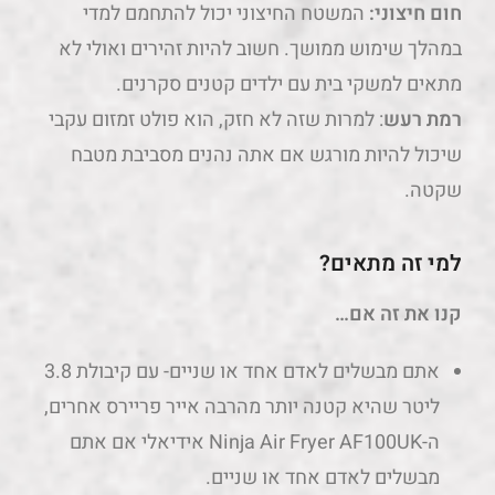
שיכול להיות מורגש אם אתה נהנים מסביבת מטבח
שקטה.
למי זה מתאים?
קנו את זה אם…
אתם מבשלים לאדם אחד או שניים- עם קיבולת 3.8
ליטר שהיא קטנה יותר מהרבה אייר פריירס אחרים,
ה-Ninja Air Fryer AF100UK אידיאלי אם אתם
מבשלים לאדם אחד או שניים.
אתם רוצים פונקציות בישול שונות- עם היכולת
לצלות, לחמם ולייבש, ה-Ninja Air Fryer AF100
הוא גאדג'ט מטבח רב תכליתי.
אתם רוצים לקצץ את הזמן שאתם נמצאים במטבח