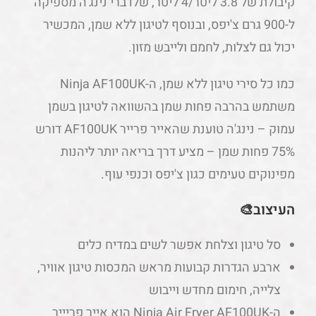
קיבולת של 3.8 ליטר/4 ליטר, שלדברי נינג'ה מספיקה
ל-900 גרם צ'יפס, ובנוסף לטיגון ללא שמן, המכשיר
יכול גם לצלות, לחמם ולייבש מזון.
כמו כל סירי טיגון ללא שמן, ה-Ninja AF100UK
משתמש בהרבה פחות שמן בהשוואה לטיגון בשמן
עמוק – נינג'ה טוענת שהאייר פרייר AF100UK דורש
75% פחות שמן – מציע דרך בריאה יותר ליהנות
מפינוקים טעימים כגון צ'יפס וכנפי עוף.
העיצוב🎨
סל טיגון וצלחת אפשר לשים במדיח כלים
ארבע הגדרות קבועות מראש המכסות טיגון אוויר,
צלייה, חימום מחדש וייבוש
ה-Ninja Air Fryer AF100UK הוא אייר פריייר