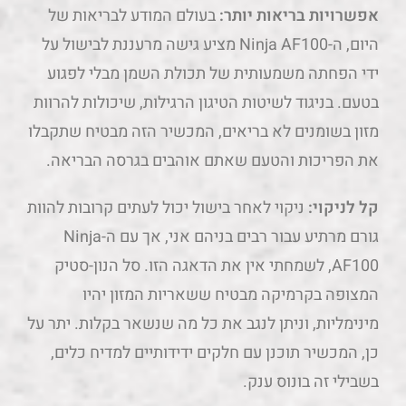
מזון בשומנים לא בריאים, המכשיר הזה מבטיח שתקבלו
את הפריכות והטעם שאתם אוהבים בגרסה הבריאה.
קל לניקוי:
ניקוי לאחר בישול יכול לעתים קרובות להוות
גורם מרתיע עבור רבים בניהם אני, אך עם ה-Ninja
AF100, לשמחתי אין את הדאגה הזו. סל הנון-סטיק
המצופה בקרמיקה מבטיח ששאריות המזון יהיו
מינימליות, וניתן לנגב את כל מה שנשאר בקלות. יתר על
כן, המכשיר תוכנן עם חלקים ידידותיים למדיח כלים,
בשבילי זה בונוס ענק.
ממשק משתמש אינטואיטיבי
: לוח הבקרה והתצוגה
הדיגיטלית הם לא רק אסתטיים אלא גם ידידותיים
במיוחד למשתמש. אפילו מי שאינו מתמצא בטכנולוגיה