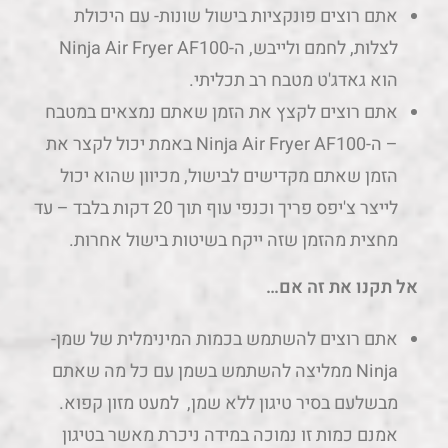
– ה-Ninja Air Fryer AF100 באמת יכול לקצר את
הזמן שאתם מקדישים לבישול, מכיוון שהוא יכול
לייצר צ'יפס פריך וכנפי עוף תוך 20 דקות בלבד – עד
מחצית מהזמן שזה ייקח בשיטות בישול אחרות.
אל תקנו את זה אם…
אתם רוצים להשתמש בכמות המינימלית של שמן-
Ninja ממליצה להשתמש בשמן עם כל מה שאתם
מבשלעם בסיר טיגון ללא שמן, למעט מזון קפוא.
אמנם כמות זו נמוכה במידה ניכרת מאשר בטיגון
עמוק, אך היא יותר ממה שנדרש על ידי מתחרים.
תקציב נמוך – אין עוררין על כך שמדובר באחד
מסירי הטיגון ללא שמן היקרים יותר בשוק.
אתם רוצים תזכורת להפוך אוכל – חשוב להפוך את