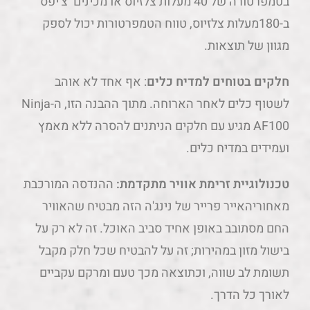
בטמפרטורה של 40 מעלות צלזיוס או מכינים צ'יפס
ב-180מעלות צלזיוס, טווח הטמפרטורות יכול לספק
מגוון של תוצאות.
חלקים בטוחים למדיח כלים
: אף אחד לא אוהב
לשטוף כלים לאחר הארוחה. מתוך ההבנה הזו, ה-Ninja
AF100 מגיע עם חלקים הניתנים להסרה ללא מאמץ
ועמידים במדיח כלים.
טכנולוגיית זרימת אוויר מתקדמת:
ההנדסה המורכבת
מאחוריהאייר פרייר של נינג'ה הזה מבטיח שהאוויר
החם מסתובב באופן אחיד סביב האוכל. זה לא רק על
בישול מזון במהירות; זה על להבטיח שכל חלק מקבל
תשומת לב שווה, וכתוצאה מכך טעם ומרקם עקביים
לאורך כל הדרך.