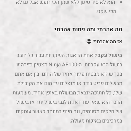
אז מה אהבתי? 😍
בישול עקבי:
אחת הדאגות העיקריות עבור כל חובב
בישול היא עקביות. ה-Ninja AF100 מצטיין בזירה זו
בכך שהוא מבטיח פיזור אחיד של החום. בין אם אתם
מבשלים פריט בודד או מנצלים עד תום את הקיבולת
שלו, כל חתיכה יוצאת מבושלת באופן אחיד. משמעות
הדבר היא שאין עוד דאגות לגבי בישול יתר או בישול
של חלקים מסוימים, וזה חיוני במיוחד כאשר עוסקים
במרכיבים באיכות מעולה.
אפשרויות בריאות יותר:
בעולם המודע לבריאות של
היום, ה-Ninja AF100 מציע גישה מרעננת לבישול על
ידי הפחתה משמעותית של תכולת השמן מבלי לפגוע
בטעם. בניגוד לשיטות הטיגון הרגילות, שיכולות להרוות