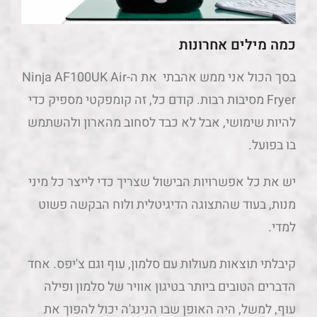
Fryer מסיבות רבות. קודם כל, זה קומפקטי מספיק כדי
להיות שימושי, אבל לא כבד לסחוב מהארון ולהשתמש
בו בפועל.
יש את כל אפשרויות הבישול שצריך כדי לייצר כל מיני
מנות, בעוד שהתצוגה הדיגיטלית ולוח הבקשה פשוט
למדי.
קיבלתי תוצאות מעולות עם סלמון, עוף וגם צ'יפס. אחד
הדברים הטובים ביותר בטיגון אוויר של סלמון ופילה
עוף, למשל, היה האופן שבו הנינג'ה יכול להפוך את
האוכל לפריך מבחוץ, אבל לשמור אותו לח מבפנים.
תצטרכו להתעסק בהגדרות כדי להתאים את האוכל
בדיוק לפי טעמכם.