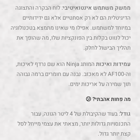
יכול לנווט בקלות בין הפונקציות שלו, מה שהופך את
תהליך הבישול לחלק.
עמידות ואיכות
המותג Ninja הוא שם נרדף לאיכות,
וה-AF100 לא מאכזב. נבנה עם חומרים ברמה גבוהה
תוך שמירה על אריכות ימים.
מה פחות אהבתי?
😕
גודל
: בעוד שהקיבולת של 4 ליטר הגונה, עבור
התכנסויות גדולות יותר, מצאתי את עצמי מייחל לסל
קצת יותר גדול.
חום חיצוני:
המשטח החיצוני יכול להתחמם למדי
במהלך שימוש ממושך. חשוב להיות זהירים ואולי לא
מתאים למשקי בית עם ילדים קטנים סקרנים.
רמת רעש
: למרות שזה לא חזק, הוא פולט זמזום עקבי