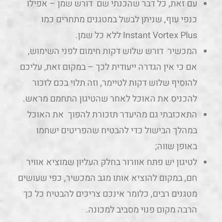
אם כי אין הגדרה ייעודית לכך – במקום זאת, עליכם
להוסיף שלוש דקות לטיימר, וזה תלוי בכם לזכור
להכניס את האוכל לאחר שהטיגון התחמם מראש.
התאכזבתי גם מהיעדר תזכורת להפוך את האוכל
במהלך הבישול כדי להבטיח שהפריטים ישחמו
באופן שווה;
לטיגון יש פתח אוורור בחלק העליון שמוציא אוויר
חם, במקום להוציא אותו מגב המכשיר, כפי שעושים
מטגנים רבים, כלומר אינכם צריכים להבטיח כל כך
הרבה מקום פנוי מסביב למכונה.
הוא לא סיר טיגון ללא שמן הכי רועש אבל גם לא
הכי שקט.
מה אהבתי ומה פחות אהבתי