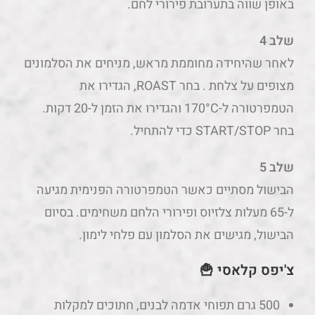
באופן שווה בתערובת פירורי לחם.
שלב 4
לאחר שהיחידה מחוממת מראש, מניחים את הסלמונים
מצופים על צלחת . בחר ROAST, הגדירו את
הטמפרטורה ל-170°C והגדירו את הזמן ל-20 דקות.
בחר START/STOP כדי להתחיל.
שלב 5
הבישול מסתיים כאשר הטמפרטורה הפנימית מגיעה
ל-65 מעלות צלזיוס ופירורי הלחם משחימים. בסיום
הבישול, מגישים את הסלמון עם פלחי לימון.
צ'יפס קלאסי 🍟
500 גרם תפוחי אדמה לבנים, חתוכים למקלות