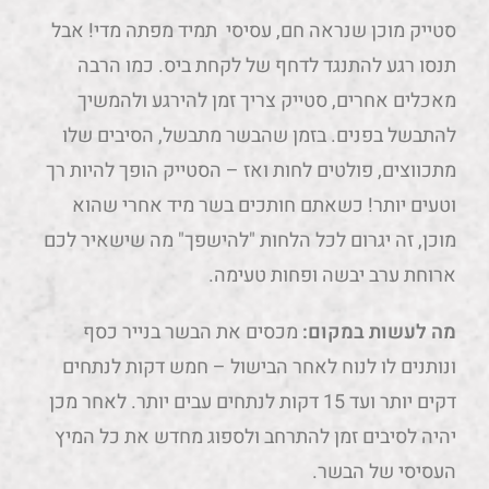
סטייק מוכן שנראה חם, עסיסי תמיד מפתה מדי! אבל
תנסו רגע להתנגד לדחף של לקחת ביס. כמו הרבה
מאכלים אחרים, סטייק צריך זמן להירגע ולהמשיך
להתבשל בפנים. בזמן שהבשר מתבשל, הסיבים שלו
מתכווצים, פולטים לחות ואז – הסטייק הופך להיות רך
וטעים יותר! כשאתם חותכים בשר מיד אחרי שהוא
מוכן, זה יגרום לכל הלחות "להישפך" מה שישאיר לכם
ארוחת ערב יבשה ופחות טעימה.
מה לעשות במקום:
מכסים את הבשר בנייר כסף
ונותנים לו לנוח לאחר הבישול – חמש דקות לנתחים
דקים יותר ועד 15 דקות לנתחים עבים יותר. לאחר מכן
יהיה לסיבים זמן להתרחב ולספוג מחדש את כל המיץ
העסיסי של הבשר.