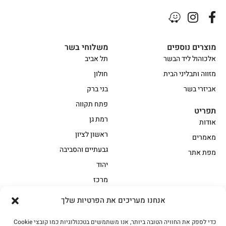
מוצרים נוספים
משלוחי בשר
אלכוהול ליד הבשר
תל אביב
מזווה ותבליני הבית
חולון
אביזרי בשר
בני ברק
פתח תקווה
תפריט
רמת גן
אודות
ראשון לציון
מאמרים
גבעתיים והסביבה
מפת אתר
יהוד
מרכז
אנחנו מעריכים את הפרטיות שלך
הקצביה
כדי לספק את החוויה הטובה ביותר, אנו משתמשים בטכנולוגיות כמו קובצי Cookie
אווז
בשר בקר משובח