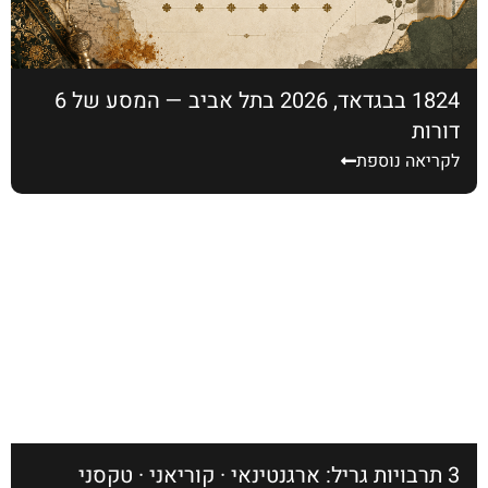
1824 בבגדאד, 2026 בתל אביב — המסע של 6
דורות
לקריאה נוספת
3 תרבויות גריל: ארגנטינאי · קוריאני · טקסני