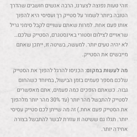
זוהי טעות נפוצה לצערנו, הרבה אנשים חושבים שהדרך
הטובה ביותר לשמור על סטייק רך ועסיסי היא להפוך
אותו פעם אחת. למרות שאתם עשויים לקבל סימני גריל
שראויים לצילום וסטורי באינסטגרם, הסטייק שלכם…
לא יהיה טעים יותר. למעשה, בשיטה זו, ייתכן שאתם
מייבשים את הסטייק.
מה
לעשות
במקום
: הכניסו להרגל להפוך את הסטייק
שלכם מספר פעמים בזמן הבישול, במיוחד כשהחום
גבוה. כשאתם הופכים כמה פעמים, אתם מאפשרים
לסטייק להתבשל מהר יותר (עד 30% מהר יותר מלהפוך
את הסטייק פעם אחת.) זה מה שייתן לכם סטייק עסיסי
יותר. תגלו גם ששיטה זו עוזרת לבשר להתבשל בצורה
אחידה יותר.