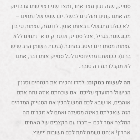
סטייק, שזה נכון מצד אחד, ומצד שני רצוי שתדעו בדיוק
מה אתם קונים והולכים לבשל. יש שפע של נתחים –
ולא כולם מתבשלים באותו אופן. לדוגמה, עצמות טי בון
משגשגות בגריל, אבל סטייק אנטריקוט או נתחים ללא
עצמות מסתדרים היטב במחבת (בזכות השומן הרב שיש
בהם). כשאתם מתייחסים לכל סטייק אותו דבר, אתם
לא תקבלו תמורה טובה.
מה לעשות במקום
: למדו והכירו את הנתחים וסגנון
הבישול המועדף עליכם. אם שכחתם איזה נתח אתם
אוהבים, או שבא לכם ממש להכין את הסטייק המדהים
הזה שאכלתם באיזה מסעדה ואתם לא זוכרים מה
המלצר אמר לכם – דברו עם הקצבים של האחים
אהרון! אנחנו נשמח לתת לכם תשובות וייעוץ.