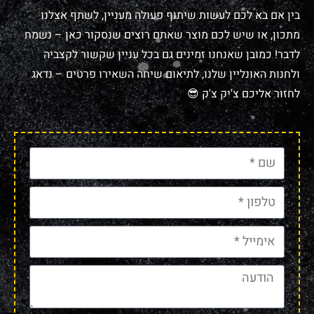
בין אם בא לכם לעשות שיתוף פעולה מעניין, לשתף אצלנו
מתכון, או שיש לכם מוצר שאתם רוצים שנסקור כאן – נשמח
לדבר! כמובן שאנחנו זמינים גם בכל עניין שקשור לקצביה
ולחנות האונליין שלנו, לתיאום שיחה השאירו פרטים – נדאג
לחזור אליכם צ'יק צ'ק 😎