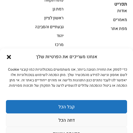
פתח תקווה
תפריט
רמת גן
אודות
ראשון לציון
מאמרים
גבעתיים והסביבה
מפת אתר
יהוד
מרכז
אנחנו מעריכים את הפרטיות שלך
הקצביה
כדי לספק את החוויה הטובה ביותר, אנו משתמשים בטכנולוגיות כמו קובצי Cookie
אווז
בשר בקר משובח
לשם אחסון וגישה למידע מהמכשיר שלך. מתן הסכמה לשימוש בטכנולוגיות אלו
בשר בקר עגלה משובח
בשר למעשנת
יאפשר לנו לעבד נתונים כגון התנהגות גלישה או מזהים ייחודיים באתר זה. אי מתן
הסכמה או ביטול ההסכמה עלולים להשפיע לרעה על תפקודן של תכונות מסוימות.
הודו
חלקים אחוריים
טחונים – בשר טחון
טלה/כבש
מיוחדי מסורת
מיוחדי מסורת1
קבל הכל
נתחי פנים
עוף
דחה הכל
עוף טבעי
על האש