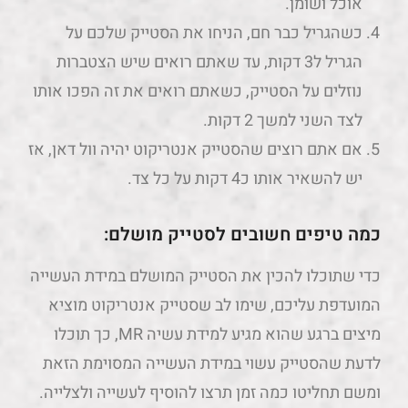
אוכל ושומן.
כשהגריל כבר חם, הניחו את הסטייק שלכם על
הגריל ל3 דקות, עד שאתם רואים שיש הצטברות
נוזלים על הסטייק, כשאתם רואים את זה הפכו אותו
לצד השני למשך 2 דקות.
אם אתם רוצים שהסטייק אנטריקוט יהיה וול דאן, אז
יש להשאיר אותו כ4 דקות על כל צד.
כמה טיפים חשובים לסטייק מושלם:
כדי שתוכלו להכין את הסטייק המושלם במידת העשייה
המועדפת עליכם, שימו לב שסטייק אנטריקוט מוציא
מיצים ברגע שהוא מגיע למידת עשיה MR, כך תוכלו
לדעת שהסטייק עשוי במידת העשייה המסוימת הזאת
ומשם תחליטו כמה זמן תרצו להוסיף לעשייה ולצלייה.