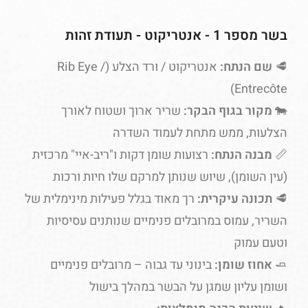
בשר מספר 1 - אנטריקוט - תעודת זהות
🥩
שם הנתח:
אנטריקוט / ורד הצלע (Rib Eye /
Entrecôte)
🐄
מקור בגוף הבקר:
שריר ארוך ושטוח לאורך
הצלעות, ממש מתחת לעמוד השדרה
📏
מבנה הנתח:
רצועות שומן דקות ו"ריב-איי" מרכזית
(עין השומן), שיוש שנותן למרקם שלו חיות ורכות
🥩
תכונה עיקרית:
רך מאוד בגלל פעילות מינימלית של
השריר, עמוס במרובלים פנימיים שנותנים עסיסיות
וטעם עמוק
🧈
אחוז שומן:
בינוני עד גבוה – מרובלים פנימיים
ושומן עליון שמגן על הבשר במהלך בישול