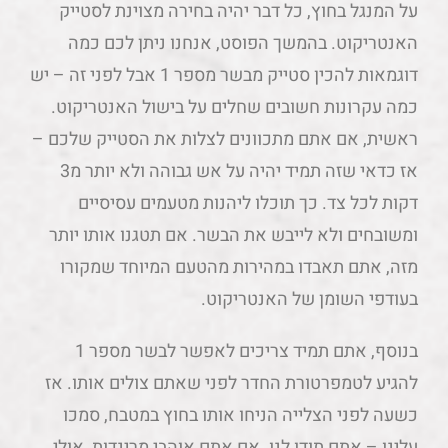
על המנגל בחוץ, כל דבר יהיה בחירה מצוינת לסטייק
האנטריקוט. בהמשך הפוסט, אנחנו ניתן לכם כמה
דוגמאות להכין סטייק מבשר מספר 1 אבל לפני זה – יש
כמה עקרונות חשובים שחלים על בישול האנטריקוט.
ראשית, אם אתם מתכוונים לצלות את הסטייק שלכם –
אז כדאי שזה תמיד יהיה על אש גבוהה ולא יותר מ3
דקות לכל צד. כך תוכלו ליהנות מטעמים עסיסיים
ומשובחים ולא לייבש את הבשר. אם תטגנו אותו יותר
מזה, אתם תאבדו במהירות מהטעם המיוחד שמקורו
בעודפי השומן של האנטריקוט.
בנוסף, אתם תמיד צריכים לאפשר לבשר מספר 1
להגיע לטמפרטורת החדר לפני שאתם צולים אותו. אז
כשעה לפני הצלייה הניחו אותו בחוץ במטבח, סמכו
עלינו – אתם תודו לנו. אם אתם אוהבי מרינדות, אולי