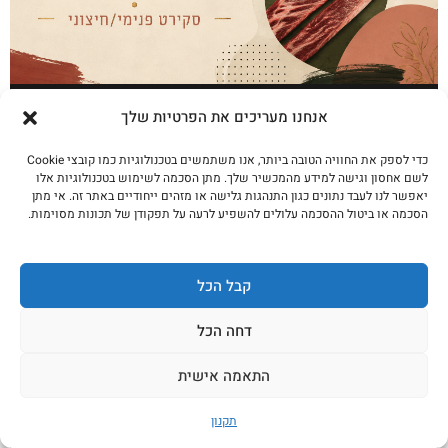
אנציקלופדיית הנתחים · פרק 2 סקירט
אנחנו מעריכים את הפרטיות שלך
פנימי/חיצוני
כדי לספק את החוויה הטובה ביותר, אנו משתמשים בטכנולוגיות כמו קובצי Cookie
לקריאה נוספת
לשם אחסון וגישה למידע מהמכשיר שלך. מתן הסכמה לשימוש בטכנולוגיות אלו
יאפשר לנו לעבד נתונים כגון התנהגות גלישה או מזהים ייחודיים באתר זה. אי מתן
הסכמה או ביטול ההסכמה עלולים להשפיע לרעה על תפקודן של תכונות מסוימות.
קבל הכל
דחה הכל
התאמה אישית
תקנון