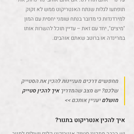
תופתעו לגלות שנתח האנטריקוט ממש לא זקוק
למירדנדות כי מדובר בנתח שומני יחסית עם המון
"מיצים", יחד עם זאת – עדיין תוכל להשרות אותו
במרינדה או ברוטב שאתם אוהבים.
מחפשים דרכים מעניינות להכין את הסטייק
שלכם? יש מצב שהמדריך
איך להכין סטייק
מושלם
יעניין אותכם >>
איך להכין אנטריקוט בתנור?
יש הרבה מתכוני סטייק אנטריקוט קלים ויעילים לתנור