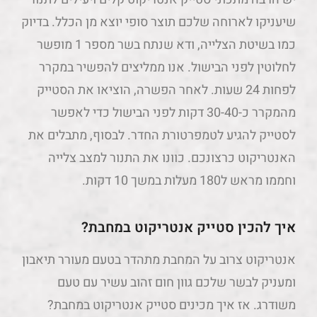
שיעניקו לארוחה שלכם תוצר סופי יוצא מן הכלל. בדיוק
כמו בשיטת הצלייה, ודא שנתח בשר מספר 1 ​​מופשר
לחלוטין לפני הבישול. אנו ממליצים להפשיר במקרר
לפחות 24 שעות. לאחר הפשרה, הוציאו את הסטייק
מהמקרר כ-30-40 דקות לפני הבישול כדי לאפשר
לסטייק להגיע לטמפרטורת החדר. לבסוף, מתבלים את
האנטריקוט כרצונכם. כוונו את התנור למצב צלייה
וחממו מראש ל180 מעלות במשך 10 דקות.
איך להכין סטייק אנטריקוט במחבת?
אנטריקוט צרוב על המחבת מתהדר בטעם מעורר תיאבון
ומעניק לבשר שלכם גוון חום זהוב עשיר עם טעם
משודרג. אז איך מכינים סטייק אנטריקוט במחבת?