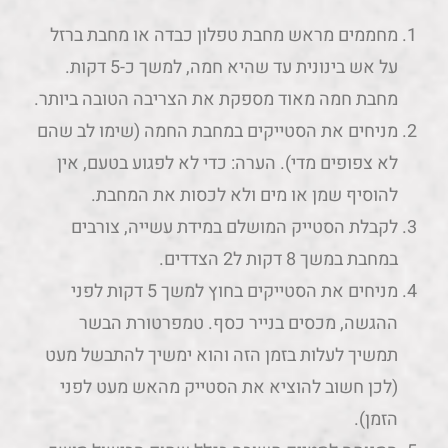
מחממים מראש מחבת טפלון כבדה או מחבת ברזל
על אש בינונית עד שהיא חמה, למשך כ-5 דקות.
מחבת חמה מאוד מספקת את הצריבה הטובה ביותר.
מניחים את הסטייקים במחבת החמה (שימו לב שהם
לא צפופים מדי). הערה: כדי לא לפגוע בטעם, אין
להוסיף שמן או מים ולא לכסות את המחבת.
לקבלת הסטייק המושלם במידת עשייה, צורבים
במחבת במשך 8 דקות ל2 הצדדים.
מניחים את הסטייקים בחוץ למשך 5 דקות לפני
ההגשה, מכסים בנייר כסף. טמפרטורת הבשר
תמשיך לעלות בזמן הזה והוא ימשיך להתבשל מעט
(לכן חשוב להוציא את הסטייק מהאש מעט לפני
הזמן).