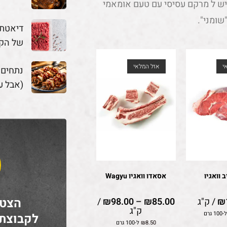
יש ל מרקם עסיסי עם טעם אומאמי
שומני".
דיאטת 
של הק
י
אזל המלאי
נתחים
(אבל ע
 וואגיו
אסאדו וואגיו Wagyu
הצטר
₪
/ ק"ג
85.00
₪
–
98.00
₪
/
ק"ג
10 גרם
לקבוצת
8.50
₪
ל-100 גרם