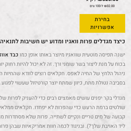
32.00
₪
ל-100 גרם
בחירת
אפשרויות
כיצד מגדלים פרות וואגיו ומדוע יש חשיבות לתנאיהן
ישנה תפיסה מוטעית שוואגיו מיוצר באותו אופן כמו
כבד אווז
בכוח על מנת ליצור בשר שומני ורך. זה לא יכול להיות רחוק 
ניהול הלחץ של החיה לאפס. חקלאים רוצים לוודא שהחיות ה
בסביבה נטולת מתח, כיוון שמתח יוצר קורטיזול שעשוי לפגוע
מגדלי בקר יפנים עושים מאמצים רבים כדי להעניק לפרות של
שולטים ברמת הרעש כדי שהפרות לא יפחדו. חקלאים ממלאים 
קבועה של מים טריים ונקיים לשתייה. פרות שלא מסתדרות מופ
ליד האויבת שלך?). ובניגוד לכמה חוות אמריקאיות שבהן פר