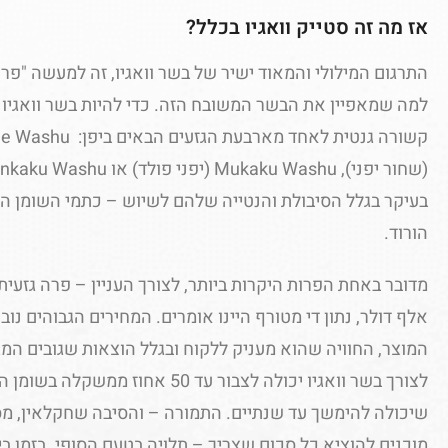
אז מה זה סטייק וואגיו בכלל?
התרגום המילולי והמאוד ישיר של בשר וואגיו, זה למעשה "פרה
למה שמאפיין את הבשר המשובח הזה. כדי להיות בשר וואגיו 
בעיקר בגלל הסיבולת והנטייה שלהם לשיוש – כתמי השומן הל
הורוד.
אלף דולר, נתון די מטורף היינו אומרים. המחירים הגבוהים נוב
המוצר, החוויה שהוא מעניק ללקוח ובגלל הוצאות שגובים המ
לצורך בשר וואגיו יכולה לצבור עד 50 א
שיכולה להימשך עד שנתיים. התמורה – והסיבה שחקלאין, מסע
מוכנים להוציא כל סכום שצריך – תלויה בטעם הסופי. בזמן ב