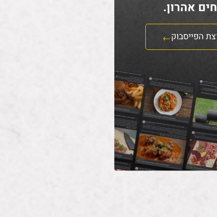
ים אהרון.
צת הפייסבוק