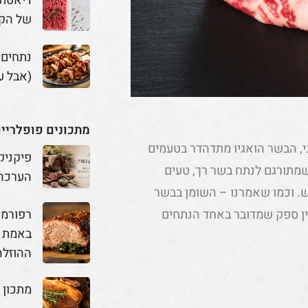
דיאטת 
של הק
נתחים
(אבל ע
מתכונים פופלריי
י, הבשר הואגיו מתדהדר בטעמים
פיקניק
שמתורגם לנתח בשר רך, טעים
הערכה
בש. וכמו שאמרנו – השומן בבשר
אין ספק שמדובר באחד הנתחים
באמת מ
ההוזלה
מתכון 