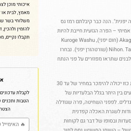
איכותי מוכן לצר
מאמץ, לבית או 
משלוחי בשר שלנ
 יפנית". הנה כבר קיבלתם רמז גס
להזמין ולהכין, 
אמיתי – הפרה הגזעית חייבת להיות
תקבלו נקיים, מס
קשורה גנטית לאחד מארבעת הגזעים הבאים ביפן: Akage Washu (חום יפני), Kuroge Washu
(שחור יפני), Mukaku Washu (יפני פולד) או Nihon. Tankaku Washu (שורטהורן יפני). נבחרו
בנים שתראו מפוזרים על פני הנתח
אז
מדובר באחת הפרות היקרות ביותר, לצורך העניין – פרה גזעית כזו יכולה להימכר במחיר של עד 30
עים בין היתר בגלל הבלעדיות של
לקבלת עדכונים 
הטבות ותכנים 
גדלים. לפפני השחיטה, פרה שגודלה
הצטרפ
חוז ממשקלה בשומן הודות לשגרת האכלה קפדנית
דות ובסופו של דבר גם לקוחות
ישול – השומן המשויש נמס לתוך