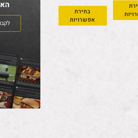
האח
רת
בחירת
ויות
אפשרויות
לקבו