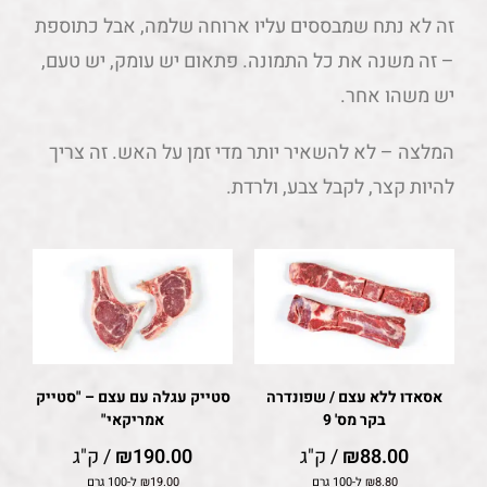
זה לא נתח שמבססים עליו ארוחה שלמה, אבל כתוספת
– זה משנה את כל התמונה. פתאום יש עומק, יש טעם,
יש משהו אחר.
המלצה – לא להשאיר יותר מדי זמן על האש. זה צריך
להיות קצר, לקבל צבע, ולרדת.
אסאדו ללא עצם / שפונדרה
סטייק עגלה עם עצם – "סטייק
בקר מס' 9
אמריקאי"
88.00
₪
/ ק"ג
190.00
₪
/ ק"ג
8.80
₪
ל-100 גרם
19.00
₪
ל-100 גרם