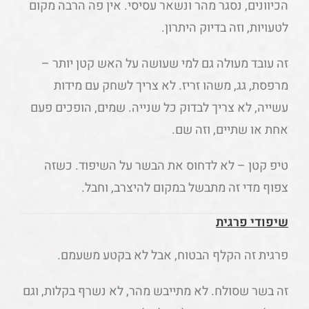
הכיוונים, נסגר מהר ונשאר עסיסי. אין פה הרבה מקום
לטעויות, וזה בדיוק היתרון.
זה עובד מעולה גם למי שעושה על האש קטן יותר –
מרפסת, גג, משהו זריז. לא צריך לשחק עם מידות
עשייה, לא צריך לבדוק כל שנייה. שמים, הופכים פעם
אחת או שתיים, וזה שם.
טיפ קטן – לא לדחוס את הבשר על השיפוד. כשזה
צפוף מדי זה מתבשל במקום להיצרב, וחבל.
שיפודי פרגית
פרגית זה הקלף הבטוח, אבל לא בקטע משעמם.
זה בשר שסולח. לא מתייבש מהר, לא נשרף בקלות, וגם
אם לא עומדים צמוד למנגל כל הזמן – זה עדיין יוצא