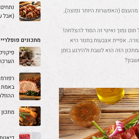
נתחים
ב-2 דרכים: בשר שמקוצב מהעצם (האפשרות היותר נפוצה),
(אבל ע
חום נמוך ואיטי זה הסוד להצלחה!
מתכונים פופלריי
ורה. אפיית אצבעות בתנור היא
 – וכאמור כל מה שאתם צריכים זה זמן, כי 95% מהמתכון הזה הוא לשבת ולהירגע בזמן
פיקניק
שבון?
הערכה
באמת מ
ההוזלה
מתכון 
דיאטת 