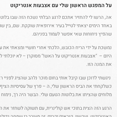
על המפגש הראשון שלי עם אצבעות אנטריקוט
אה, הרשו לי להחזיר אתכם לרגע הבלתי נשכח הזה שבו בלוטות
באחד הימים יצאתי לטייל בעיר אירופאית שוקקת. שם, בין שו
שהפיץ ניחוחות שאי אפשר לעמוד בפניהם.
נמשכת על ידי הריח הכובש, הלכתי אחרי חושיי ומצאתי את ע
היום – "אצבעות אנטריקוט על האש!" מסוקרן – לא יוכלתי לע
את המנה הזו.
ניגשתי לדוכן שבו קיבל אותי בחום מוכר נלהב שהציג לפניי ר
כשלקחתי את הביס הראשון שלי, ה – פרץ של עסיסיות הציף א
מלוחים שהציתו את בלוטות הטעם שלי. הבשר היה רך, נימוח ו
הרגע הזה הצית בתוכי אש קולינרית, עם תשוקה לשחזר את 
האנטריקוט. ועכשיו, קוראים יקרים, זה מעורר בי שמחה גדול