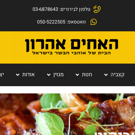
טלפון לבירורים: 03-6878643
וואטסאפ: 050-5222505
קצביה
חנות
מגזין
אודות
יצ