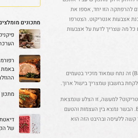
ים להרפתקה הזו יחד, אספו את
כנת אצבעות אנטריקוט. הצטרפו
מתכונים מומלצים
 כל מה שצריך לדעת על אצבעות
פיקניק
הערכה
באמת מ
(באנגלית נקראים גם בק ריבס | Back Ribs) זה נתח שמאוד מזכיר בטעמים
ההוזלה
 לקחת בחשבון שמצריך בישול ארוך.
מתכון 
טריקוט? למעשה, זו הצלע שנמצאת
מאחורי האנטריקוט וכלן גם באנגלית קוראים לזה: Back RIbs. הבשר נמצא בין העצמות והטעם
 קשה ללעיסה ובהיבט הזה הוא
דיאטת 
של הק