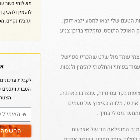
משלוחי בשר שלנ
להזמין ולהכין, 
 הטעם שלי יצאו למסע יוצא דופן.
תקבלו נקיים, מס
ק האוכל התוסס, נתקלתי בדוכן צנוע
צמי עומד מול שלט שהכריז ספיישל
אז
מוד בפיתוי והחלטתי להזמין ולנסות
לקבלת עדכונים 
הטבות ותכנים 
צועות בקר עסיסיות, שנצרבו באהבה.
הצטרפ
ת פי, מלווה בפיצוץ של טעמים
ממש נמס לי בחיך .
המנה המופלאה הזו של אצבעות
הרשמה ל
ה לחלוק איתך מתכון שיעביר אתכם