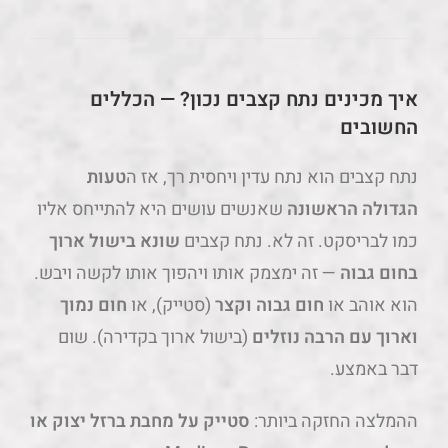
איך מכינים נתח קצבים נכון? — הכללים
החשובים
נתח קצבים הוא נתח עדין ויחסית רך, אז ה
טעות
הגדולה הראשונה
שאנשים עושים היא להתייחס אליו
כמו לבריסקט. זה לא. נתח קצבים
שונא בישול ארוך
בחום גבוה
— זה ימצמק אותו ויהפוך אותו לקשה ויבש.
הוא אוהב או
חום גבוה וקצר
(סטייק), או
חום נמוך
וארוך עם הרבה נוזלים
(בישול ארוך בקדירה). שום
דבר באמצע.
ההמלצה החזקה ביותר:
סטייק על מחבת ברזל יצוק או