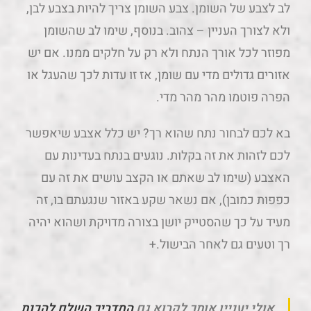
לב לצבע של השומן. צבע השומן צריך להיות בצבע לבן,
ולא לצורך העניין – צהוב. בנוסף, שימו לב שהשומן
מפוזר לכל אורך הנתח ולא רק על חלקים ממנו. אם יש
אזורים גדולים מדי עם שומן, אז זו עדות לכך שהעגל או
הפרה פוטמו מהר מהר מדי.
בא לכם לבחור נתח שהוא רך? יש כלל אצבע שיאפשר
לכם לזהות את זה בקלות. נוגעים בנתח בעדינות עם
האצבע (שימו לב שאתם או הקצב עושים את זה עם
כפפות כמובן), אם נשאר שקע באזור שנגעתם בו, זה
מעיד על כך שהסטייק יושן בצורה מדויקת ושהוא יהיה
רך וטעים גם לאחר הבישול.+
אולי יעניין אותך לקרוא גם
המדריך השלם להכנת