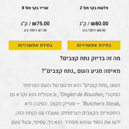
צלעות בקר מס' 2
שריר בקר מס' 8
80.00
₪
/ ק"ג
75.00
₪
/ ק"ג
8.00
₪
ל-100 גרם
7.50
₪
ל-100 גרם
בחירת אפשרויות
בחירת אפשרויות
מה זה בדיוק נתח קצבים?
מאיפה מגיע השם „נתח קצבים”?
השם „נתח קצבים” הוא תרגום של השם הצרפתי
המקורי
„Onglet de Boucher”
, ובאנגלית הוא נקרא גם
„Butcher's Steak”
— סטייק הקצב. הסיבה היא
היסטורית: הקצבים הצרפתים, שעבדו עם הנתח הזה,
ידעו את הסוד שהוא מסתיר. הוא רך, עסיסי, ובעל טעם