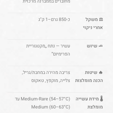
מחוברים בממברנה מרכזית
⚖️ משקל
כ-850 גרם–1 ק"ג
אחרי ניקוי
🧈 שיוש
עשיר — נתח „מקטגוריית
הפרימיום”
🔥 שיטות
צריבה מהירה במחבת/גריל,
הכנה מומלצות
צלייה, מוקפץ, טאקוס
🌡️ מידת עשייה
Medium-Rare (54–57°C) עד
מומלצת
Medium (60–63°C)