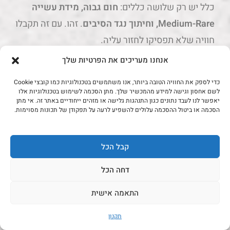
כלל יש רק שלושה כללים:
חום גבוה, מידת עשייה
Medium-Rare, וחיתוך נגד הסיבים
. זהו. עם זה תקבלו
חוויה שלא תפסיקו לחזור עליה.
אנחנו מעריכים את הפרטיות שלך
רוצים לנסות? קפצו אלינו לדוכן בשדרת הבשר בשוק
התקווה, חייגו 03-6878643, או שלחו וואטסאפ.
כדי לספק את החוויה הטובה ביותר, אנו משתמשים בטכנולוגיות כמו קובצי Cookie
לשם אחסון וגישה למידע מהמכשיר שלך. מתן הסכמה לשימוש בטכנולוגיות אלו
תמצאו אצלנו נתח קצבים טרי ומנוקה, וגם שיפודי
יאפשר לנו לעבד נתונים כגון התנהגות גלישה או מזהים ייחודיים באתר זה. אי מתן
הסכמה או ביטול ההסכמה עלולים להשפיע לרעה על תפקודן של תכונות מסוימות.
רוטפלש מוכנים לעל-האש. ואם אתם רוצים שנייעץ
לכם איך להכין — אנחנו שמחים לחלוק (סוף סוף, אחרי
קבל הכל
100 שנה של החבאה 😉).
דחה הכל
תטעמו מאיתנו פעם אחת, תאכלו מאיתנו כל החיים.
בתאבון!
התאמה אישית
תקנון
שאלות ותשובות על נתח קצבים