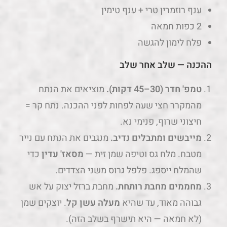
ענף רוזמרין טרי + ענף טימין
2 כפות חמאה
פלח לימון להגשה
ההכנה — שלב אחר שלב
טמפ' חדר (30–45 דקות).
מוציאים את הנתח
מהמקרר חצי שעה לפחות לפני ההכנה. נתח קר =
חיצוני שרוף, פנימי נא.
מייבשים ומתבלים נדיב.
מנגבים את הנתח עם נייר
מטבח. מלח גס וטיפה שמן זית —
מסאז' עדין
כדי
שהמלח ייספג. פלפל גרוס משני הצדדים.
מחממים מחבת רותחת.
מחבת ברזל יצוק על אש
גבוהה מאוד, עד שהיא
מעלה עשן קל
. יוצקים שמן
(לא חמאה — היא תישרף בשלב הזה).