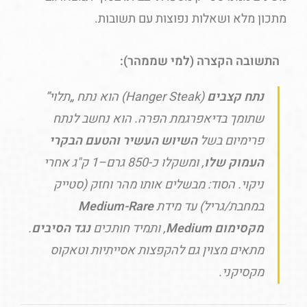
מתכון מלא ושאלות נפוצות עם תשובות.
התשובה הקצרה (למי שממהר):
נתח קצבים
(Hanger Steak) הוא נתח „תלוי”
שתומך בדיאפרגמת הפרה. הוא נחשב לנתח
פרימיום בשל
השיוש העשיר והטעם הבקרי
העמוק שלו
, ומשקלו כ-850 גרם–1 ק"ג אחרי
ניקוי. הסוד: מבשלים אותו מהר וחזק (סטייק
במחבת/גריל) עד מידת
Medium-Rare
מקסימום Medium
, ותמיד חותכים
נגד הסיבים
.
מתאים מצוין גם להקפצות אסייתיות וטאקוס
מקסיקני.