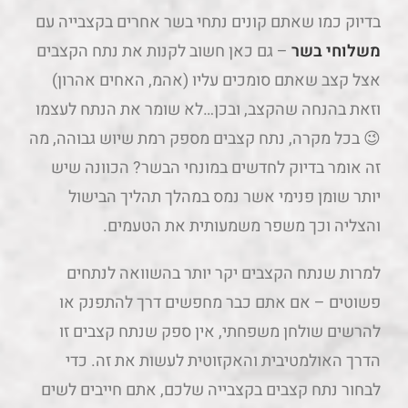
בדיוק כמו שאתם קונים נתחי בשר אחרים בקצבייה עם
משלוחי בשר
– גם כאן חשוב לקנות את נתח הקצבים
אצל קצב שאתם סומכים עליו (אהמ, האחים אהרון)
וזאת בהנחה שהקצב, ובכן…לא שומר את הנתח לעצמו
😉 בכל מקרה, נתח קצבים מספק רמת שיוש גבוהה, מה
זה אומר בדיוק לחדשים במונחי הבשר? הכוונה שיש
יותר שומן פנימי אשר נמס במהלך תהליך הבישול
והצליה וכך משפר משמעותית את הטעמים.
למרות שנתח הקצבים יקר יותר בהשוואה לנתחים
פשוטים – אם אתם כבר מחפשים דרך להתפנק או
להרשים שולחן משפחתי, אין ספק שנתח קצבים זו
הדרך האולמטיבית והאקזוטית לעשות את זה. כדי
לבחור נתח קצבים בקצבייה שלכם, אתם חייבים לשים