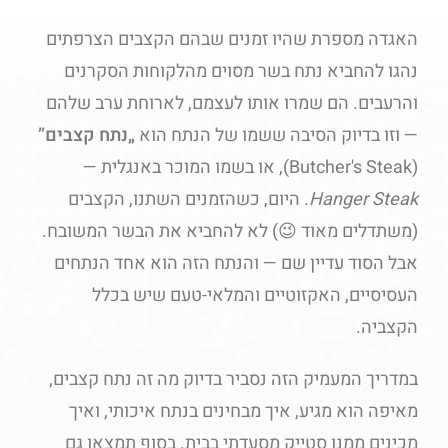
האגדה מספרת שהיו זמנים שבהם הקצבים הצרפתים
נהגו להחביא נתח בשר מסוים מהלקוחות הסקרנים
והרעבים. הם שמרו אותו לעצמם, לארוחת ערב שלהם
— וזו בדיוק הסיבה ששמו של הנתח הוא
„נתח קצבים”
(Butcher's Steak), או בשמו המוכר באנגלית —
Hanger Steak
. היום, כשהזמנים השתנו, הקצבים
(משתדלים מאוד 😉) לא להחביא את הבשר המשובח.
אבל הסוד עדיין שם — והנתח הזה הוא אחד הנתחים
העסיסיים, האקזוטיים והמלאי-טעם שיש בכלל
הקצביה.
במדריך המעמיק הזה נסביר בדיוק מה זה נתח קצבים,
מאיפה הוא מגיע, איך מבחינים בנתח איכותי, ואיך
מכינים ממנו סטייק מסעדתי בבית. בסוף תמצאו גם