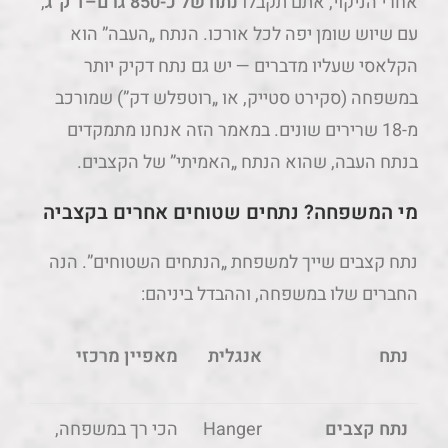
אחרי הניקוי, אתם תקבלו
נתח של כ-850 גרם–1 ק"ג
,
עם שיוש שומן יפה לכל אורכו. הנתח „העבה” הוא
הקלאסי שעליו מדברים — יש גם נתח דקיק יותר
במשפחה (סקירט סטייק, או „רוטפלש דק”) שמורכב
מ-18 שרירים שונים. במאמר הזה אנחנו מתמקדים
בנתח העבה, שהוא הנתח „האמיתי” של הקצבים.
מי המשפחה? נתחים שטוחים אחרים בקצביה
נתח קצבים שייך למשפחת „הנתחים השטוחים”. הנה
החברים שלו במשפחה, וההבדל ביניהם:
נתח
אנגלית
מאפיין מרכזי
נתח קצבים
Hanger
הכי רך במשפחה,