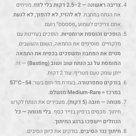
צריבה ראשונה — 2–2.5 דקות בלי לזוז.
מניחים
את הנתח במחבת.
לא להזיז, לא להפוך, לא לגעת
.
אתם צריכים לשמוע „פסססס” רועם.
הופכים והוספת ארומטיות.
הופכים בעדינות עם
מלקחיים. מוסיפים את החמאה, השום והעשבים.
מטים את המחבת ומשפכים בכפית את החמאה
המומסת על גב הנתח שוב ושוב (Basting)
— זה
ייתן עומק טעם מטריף. עוד 2 דקות.
בודקים טמפרטורה.
בעזרת מד-חום בשר:
54–57°C
במרכז = Medium-Rare מושלם
.
מנוחה — חובה (5 דקות).
מעבירים את הנתח לקרש
חיתוך. מכסים ברפיון בנייר כסף.
בלי מנוחה — כל
הנוזלים יישפכו ברגע החיתוך.
חיתוך נגד הסיבים.
בודקים את כיוון הסיבים.