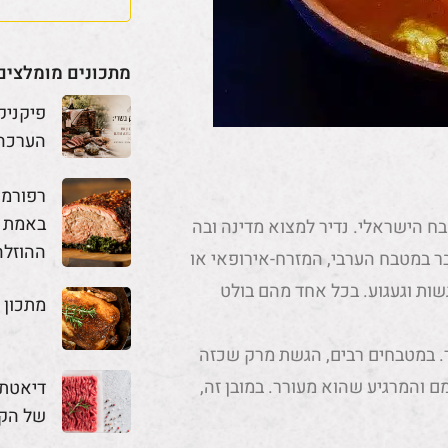
מתכונים מומלצים
פיקניק
הערכה
באמת מ
ח הישראלי. נדיר למצוא מדינה ובה
ההוזלה
ר במטבח הערבי, המזרח-אירופאי או
שות וגעגוע. בכל אחד מהם בולט
מתכון 
. במטבחים רבים, הגשת מרק שכזה
והמרגיע שהוא מעורר. במובן זה,
דיאטת 
של הק