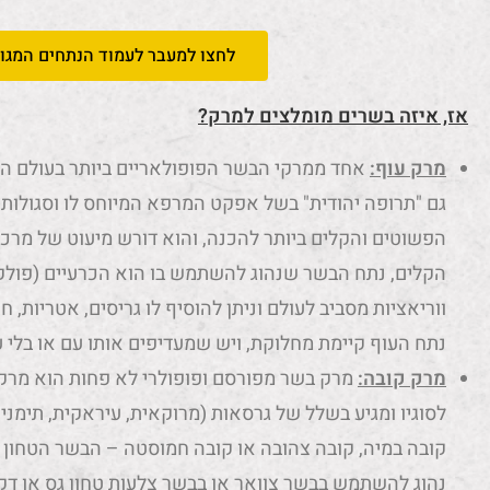
לחצו למעבר לעמוד הנתחים המגוו
אז, איזה בשרים מומלצים למרק?
מרק עוף:
אחד ממרקי הבשר הפופולאריים ביותר בעולם הו
גם "תרופה יהודית" בשל אפקט המרפא המיוחס לו וסגולותי
הפשוטים והקלים ביותר להכנה, והוא דורש מיעוט של מרכי
הקלים, נתח הבשר שנהוג להשתמש בו הוא הכרעיים (פולקע 
ווריאציות מסביב לעולם וניתן להוסיף לו גריסים, אטריות, חת
נתח העוף קיימת מחלוקת, ויש שמעדיפים אותו עם או בלי 
מרק קובה:
מרק בשר מפורסם ופופולרי לא פחות הוא מרק 
לסוגיו ומגיע בשלל של גרסאות (מרוקאית, עיראקית, תימנית 
קובה במיה, קובה צהובה או קובה חמוסטה – הבשר הטחון ה
נהוג להשתמש בבשר צוואר או בבשר צלעות טחון גס או דק