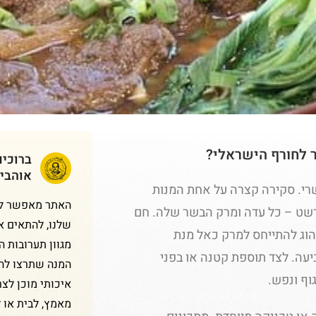
 לחורף הישראלי?
ברוכי
אוהבי
רי. סקירה קצרה על אחת המנות
האתר מאפשר לכם
ורשט – כל עדה ומרק הבשר שלה. חם
שלנו, להתאים א
נהוג להתייחס למרק כאל מנת
מגוון תערובות 
עה. לצד תוספת קטנה או בפני
המנה שתרצו להכ
וף ונפש.
איכותי מוכן לצר
מאמץ, לבית או 