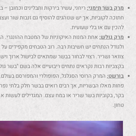
מרק בשר תימני:
ריחני, עשיר בירקות ותבלינים וכמובן –
חתוכה לקוביות, אך יש שנוהגים להוסיף גם זנבות שור וע
להכין עם או בלי שעועית.
מרק גולש:
אחת המנות האיקוניות של המטבח ההונגרי. הב
צוואר ושריר. רצוי לבחור בבשר שמתאים לבישול ארוך וי
בקצביות רבות נקראים נתחים ריבועיים אלה בשם "בשר גו
בורשט:
המרק הרוסי הסגלגל, הפופולרי והמפורסם בעולם. 
פחות מאלו הבשריות, אך רבים רואים בבשר חלק בלתי נפ
בקר, בקוביות בשר שריר או במח עצם. המגדילים לעשות אף
טחון.