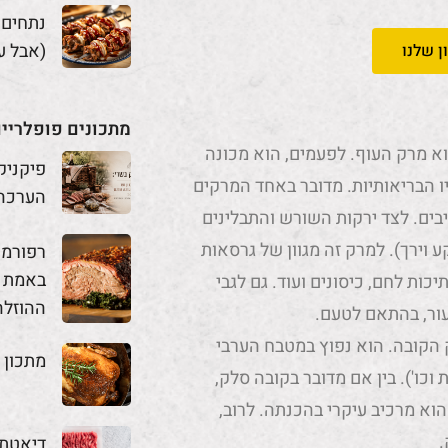
נתחים
(אבל ע
ן שלנו
מתכונים פופלריי
א מרק העוף. לפעמים, הוא מכונה
פיקניק
ו הבריאותיות. מדובר באחד המרקים
הערכה
בים. לצד ירקות השורש והתבלינים
וירך). למרק זה מגוון של גרסאות
באמת מ
יכות לחם, כיסונים ועוד. גם לגבי
ההוזלה
עור, בהתאם לטעם.
הקובה. הוא נפוץ במטבח הערבי
מתכון 
וכו'). בין אם מדובר בקובה סלק,
וא מרכיב עיקרי בהכנתה. לרוב,
.
דיאטת 