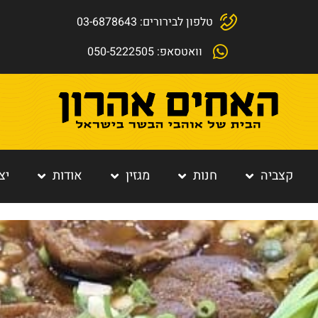
טלפון לבירורים: 03-6878643
וואטסאפ: 050-5222505
קצביה
חנות
מגזין
אודות
יצ