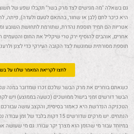
גם בשאלה "מה מגישים לצד מרק בשר" תקבלו שפע של תשובות
היא כיכר לחם (לבן או שחור, בהתאם לטעם ולעדה), פיתה, לח
אטריות הם תמיד תוספת נהדרת, שתורמת לתחושת השובע ומ
אחרים, אוהבים להוסיף ירק טרי שיקליל את החום והטעמים הע
תוספת מסורתית שמוגשת לצד הקובה העירקי כדי לצנן ולרענן
לחצו לקריאת המאמר שלנו על בשר
כשאתם בוחרים את מרק הבשר שלכם זכרו שמדובר במנה שצר
הבשר דורשים זמני בישול ממושכים (כשעה בממוצע) ויש לקח
הטכניקה הנדרשת היא כאמור בסיסית, והקצב עושה עבורכם 
הנתחים. יש מרקים שדורשים 15 דקות בלבד
במיוחד עבור מי שהזמן הוא מצרך יקר עבורו. גם מי שעושה א