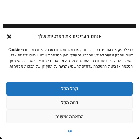
3 תרבויות גריל: ארגנטינאי · קוריאני · טקסני
אנחנו מעריכים את הפרטיות שלך
לקריאה נוספת
כדי לספק את החוויה הטובה ביותר, אנו משתמשים בטכנולוגיות כמו קובצי Cookie
לשם אחסון וגישה למידע מהמכשיר שלך. מתן הסכמה לשימוש בטכנולוגיות אלו
יאפשר לנו לעבד נתונים כגון התנהגות גלישה או מזהים ייחודיים באתר זה. אי מתן
הסכמה או ביטול ההסכמה עלולים להשפיע לרעה על תפקודן של תכונות מסוימות.
בואו נדבר!
קבל הכל
דחה הכל
בין אם בא לכם לעשות שיתוף פעולה מעניין, לשתף אצלנו
מתכון, או שיש לכם מוצר שאתם רוצים שנסקור כאן – נשמח
התאמה אישית
לדבר! כמובן שאנחנו זמינים גם בכל עניין שקשור לקצביה
תקנון
ולחנות האונליין שלנו, לתיאום שיחה השאירו פרטים – נדאג