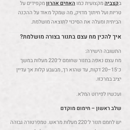
ב
קצביה
מקצועית כמו
האחים אהרון
מקפידים על
טריות ועל חיתוך מדויק, מה שמקל מאוד על ההכנה
הביתית ומעלה את הסיכוי לתוצאה מושלמת.
איך להכין מח עצם בתנור בצורה מושלמת?
התשובה הישירה:
מח עצם נאפה בתנור שחומם ל־220 מעלות במשך
כ־15–20 דקות, עד שהוא רך, מבעבע קלות אך עדיין
יציב במרכזו.
ועכשיו לפירוט המלא.
שלב ראשון – חימום מוקדם
יש לחמם תנור ל־220 מעלות מראש. טמפרטורה גבוהה