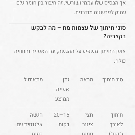
אך הבסיס שלו עממי ושורשי. זה חיבור בין חומר גלם
עתיק לפרשנות מודרנית.
סוגי חיתוך של עצמות מח – מה לבקש
בקצביה?
אופן החיתוך משפיע על ההגשה, זמן האפייה והחוויה
כולה.
סוג חיתוך
מראה
זמן
מתאים ל…
אפייה
ממוצע
חיתוך
חצי
15–20
הגשה
לאורך
צינור
דקות
אלגנטית עם
(“קנו”)
פתוח
כפית