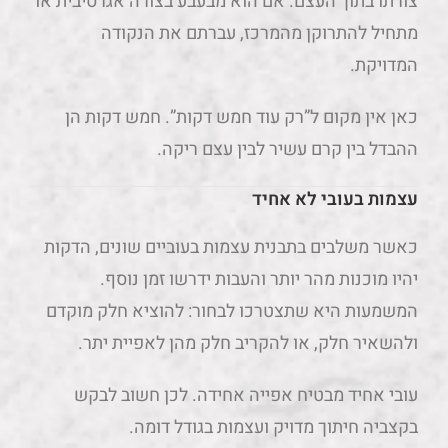
צורתו בתוך העצם. אם הוא מבעבע בצורה אגרסיבית או
מתחיל להתרוקן מהמרכז, עברתם את הנקודה
המדויקת.
כאן אין מקום ל”רק עוד חמש דקות”. חמש דקות הן
ההבדל בין קרם עשיר לבין עצם ריקה.
עצמות בעובי לא אחיד
כאשר משלבים בתבנית עצמות בעוביים שונים, הדקות
יהיו מוכנות מהר יותר והעבות ידרשו זמן נוסף.
המשמעות היא שתצטרכו לבחור: להוציא חלק מוקדם
ולהשאיר חלק, או להקריב חלק מהן לאפיית יתר.
עובי אחיד מבטיח אפייה אחידה. לכן חשוב לבקש
בקצביה חיתוך מדויק ועצמות בגודל דומה.