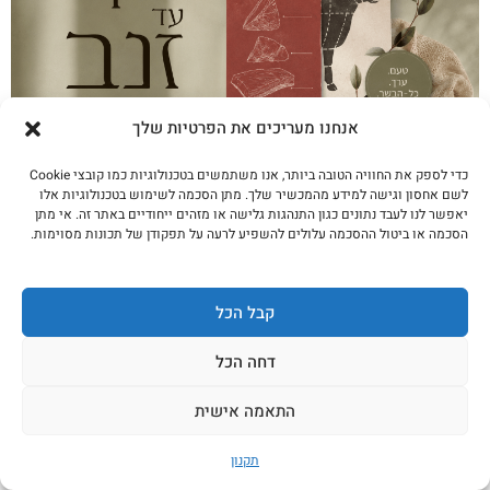
מאף עד זנב: 5 נתחים שלא חשבתם לקנות (וכל
אחד עולה חצי מאנטרקוט)
אנחנו מעריכים את הפרטיות שלך
לקריאה נוספת
כדי לספק את החוויה הטובה ביותר, אנו משתמשים בטכנולוגיות כמו קובצי Cookie
לשם אחסון וגישה למידע מהמכשיר שלך. מתן הסכמה לשימוש בטכנולוגיות אלו
יאפשר לנו לעבד נתונים כגון התנהגות גלישה או מזהים ייחודיים באתר זה. אי מתן
הסכמה או ביטול ההסכמה עלולים להשפיע לרעה על תפקודן של תכונות מסוימות.
קבל הכל
דחה הכל
התאמה אישית
קצב נגד טיקטוק: 7 מיתוסים על בשר שדור Z
תקנון