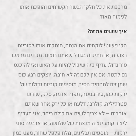
מרככת את כל חלקי הבשר הקשיחים והופכת אותו
לנימוח מאוד.
איך עושים את זה?
הכי פשוט! לוקחים את הנתח, חותכים אותו לקוביות,
רצועות, או חתיכות בגודל שאתם רוצים. מכינים מראש
סיר גדול, עדיף כזה שיכול להיות על האש ואז להיכנס
גם לתנור, אם אין לכם זה לא חובה. יוצקים רבע כוס
שמן זית לתחתית הסיר, מוסיפים קוביות גדולות של
ירקות כמו, גזר בטטה, תפוח אדמה, סלק, שורש
פטרוזיליה, קולרבי, דלעת או כל ירק אחר שאתם
אוהבים – לא צריך לשים את כולם ביחד, אני מעדיף
ליצור קומבינציה מנצחת של שלושה, או ארבעה סוגי
ירקות – מוספים תבלינים, מלח פלפל שחור, מעט כמון