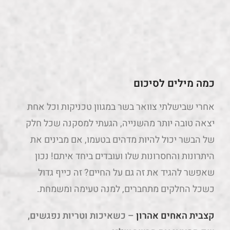
כמה מילים לסיכום
אחרי שבישלתי צוואר בשר במגוון טכניקות וכל אחת
יצאה טובה יותר מהשנייה, הגעתי למסקנה שכל חלק
של הבשר יכול להיות מדהים בטעמו, אם מבינים את
היתרונות והחסרונות שלו ועובדים ביחד איתם! נכון
שאפשר להגיד את זה גם על החיים? זה כייף גדול
כשכל החלקים מתחברים, למנה טעימה ומשמחת.
קצבית האחים אהרון
– כשאיכות וטריות נפגשים,
שם תמצאו את הבשר שלנו
מחפשים נתחים קצת פחות פופולאריים לתבשיל הבא
שלכם? אתם במקום הכי נכון!