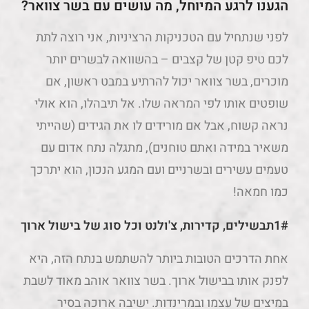
הגענו לרגע המיוחל, מה עושים עם בשר צוואר?
לפני שנתחיל עם הטכניקות הרציניות, אני רוצה לתת
לכם טיפ קטן של קצבים – בהשוואה לבשרים יותר
מוכרים, בשר צוואר יכול להרתיע במבט ראשון, אם
שופטים אותו לפי המראה שלו. אל תיבהלו, הוא אולי
נראה קשוח, אבל אם מורידים לו את הגידים (שהייתי
משאיר במידה ואתם טוחנים), מתגלה נתח אדום עם
טעמים עשירים ובשרניים ועם המגע הנכון, הוא יתרכך
כמו חמאה!
1#תבשילים, קדירות, צ'ולנט וכל סוג של בישול ארוך
אחת הדרכים הטובות ביותר להשתמש בנתח הזה, היא
לפנק אותו בבישול ארוך. בשר צוואר אוהב מאוד לשבת
במיצים של עצמו ובמרינדות. ישיבה ארוכה בסיר