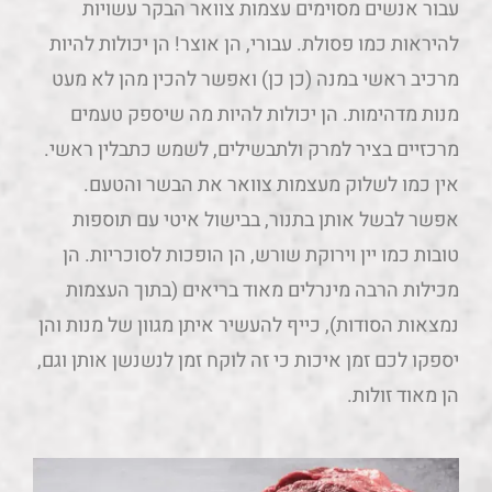
עבור אנשים מסוימים עצמות צוואר הבקר עשויות
להיראות כמו פסולת. עבורי, הן אוצר! הן יכולות להיות
מרכיב ראשי במנה (כן כן) ואפשר להכין מהן לא מעט
מנות מדהימות. הן יכולות להיות מה שיספק טעמים
מרכזיים בציר למרק ולתבשילים, לשמש כתבלין ראשי.
אין כמו לשלוק מעצמות צוואר את הבשר והטעם.
אפשר לבשל אותן בתנור, בבישול איטי עם תוספות
טובות כמו יין וירוקת שורש, הן הופכות לסוכריות. הן
מכילות הרבה מינרלים מאוד בריאים (בתוך העצמות
נמצאות הסודות), כייף להעשיר איתן מגוון של מנות והן
יספקו לכם זמן איכות כי זה לוקח זמן לנשנשן אותן וגם,
הן מאוד זולות.