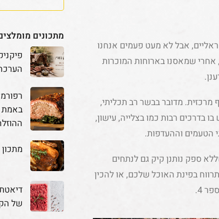
מתכונים מומלצים
אליים, אבל לא מעט פעמים אנחנו
פיקניק
 אחרי שמאסנו בארוחות המוכרות
הערכה
נן.
י יותר נתח כתף מרכזית. מדובר בבשר רב תכליתי,
באמת מ
ו בדרכים רבות כמו בצלייה, עישון,
ההוזלה
גי הטעמים וההעדפות.
מתכון 
ללא ספק נותנן קיק גם לנתחים
תרווח בפינת האוכל שלכם, או להכין
דיאטת 
ר 4.
של הק