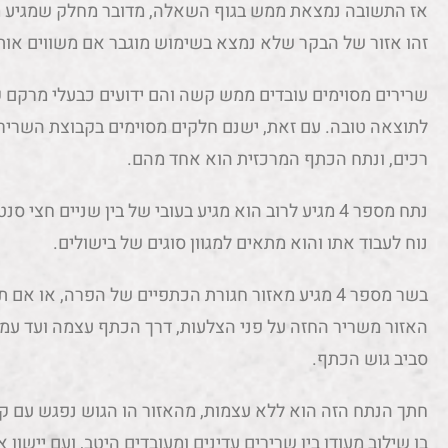
אז התשובה נמצאת ממש בגוף השאלה, מדובר מחלק שמגיע 
זהו אזור של הבקר שלא נמצא בשימוש מוגבר אם משווים אות
שרירים מסוימים עובדים ממש קשה והם ידועים כבעלי מרקם 
לתוצאה טובה. עם זאת, ישנם חלקים מסוימים בקבוצת השרי
רכים, ונתח הכתף המרכזית הוא אחד מהם.
נוח לעבוד אתו והוא מתאים למגוון סוגים של בישולים.
בשר מספר 4 מגיע מאזור חגורת הכתפיים של הפרה, או 
האזור משריר החזה על פני הצלעות, דרך הכתף עצמה ועד עמ
סביב גוש הכתף.
חתך הנתח הזה הוא ללא עצמות, מהאזור הו הגוש נפגש עם 
בו שילוב מעודן בין שרירים עדינים ומעובדים היטב, ועם יישון