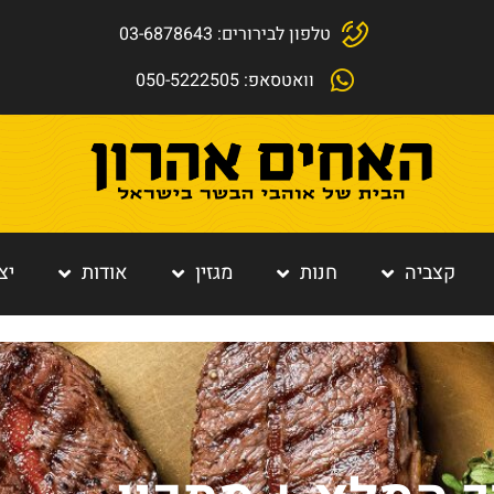
טלפון לבירורים: 03-6878643
וואטסאפ: 050-5222505
קצביה
חנות
מגזין
אודות
יצ