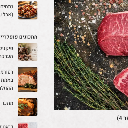
נתחים
(אבל ע
מתכונים פופלריי
פיקניק
הערכה
באמת מ
ההוזלה
מתכון 
4)
דיאטת 