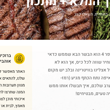
,
מאמרים
,
תשאלו קצב
אם אתם מחשיבים את עצמכם כאוהבי בשרים, אז נתח מספר 4 הוא הבשר הבא שממש כדאי
ברוכי
אוהבי
יר שווה לכל כיס, אך הוא לא
 אצלינו בוויטרינה ובלב יש מקום
האתר מאפשר לכם
יפה נתח הכתף מגיע (רמז-
שלנו, להתאים א
מגוון תערובות 
רב שלכם, איך תבשלו אותו ממש
המנה שתרצו להכ
ה טעים, מבטיחים!
איכותי מוכן לצר
מאמץ, לבית או 