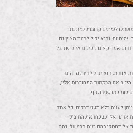
ת המרקם והטעם הבשרניים והחזקים שלו, נתח מספר 4 משמש לעיתים קרובות למתכוני
עסיסיות, והוא יכול להיות מצוין גם
דרום אמריקאים מכינים איתו שניצל
 אתם שואלים את עצמכם איך לבשל בשר מספר 4 קצת אחרת, הוא יכול להיות מדהים
 היטב את הרקמות המחוברות אליו,
וכות כמו סטרוגנוף.
ז כמו שאתם מבינים על השאלה איך מבשלים בשר מספר 4 ניתן לענות בלא מעט דרכים, כל אחד
 אותו! אל תשכחו את התיבול –
ז אל תחסכו בהם בעת הבישול. נתח