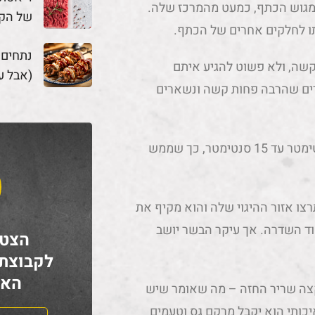
מגוש הכתף, כמעט מהמרכז שלה.
של הק
ו לחלקים אחרים של הכתף.
נתחים
קשה, ולא פשוט להגיע איתם
(אבל ע
רים שהרבה פחות קשה ונשארים
נתח מספר 4 מגיע לרוב הוא מגיע בעובי של בין שניים חצי סנטימטר עד 15 סנטימטר, כך שממש
אם תרצו אזור ההיגוי שלה והוא מקיף את
וד השדרה. אך עיקר הבשר יושב
הצטר
לקבוצת
האח
קצה שריר החזה – מה שאומר שיש
 איכותי הוא יקבל מרקם גס וטעמים