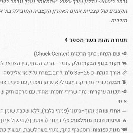
נכתב ב2022- עדכון עורך 2025 ✅המאמר נ
הקצבים של קצביית אחים האהרון הקצביה המובילה בת”א 
מוכרים.
תעודת זהות בשר מספר 4
🥩
שם הנתח:
כתף מרכזית (Chuck Center)
🐄
מקור בגוף הבקר:
חלק קדמי – מרכז הכתף, בין הצוואר ל
📏
אורך הנתח:
כ-25–35 ס"מ, לרוב בצורת גליל או אליפסה
🧵
מבנה:
שריר מהודק, כמעט ללא שומן חיצוני, עם סיבים צפו
🥩
תכונה עיקרית:
נתח שרירי יחסית, אחיד, עם מרקם חזק שמ
איטי
🧈
אחוז שומן:
נמוך–בינוני (פנימי בלבד), ללא שכבת שומן חי
🔥
שיטות הכנה מומלצות:
צלי בתנור (רוסטביף), בישול ארוך 
🍽️
מנות נפוצות:
רוסטביף כתף, נתחי בשר לשבת, תבשיל כתף