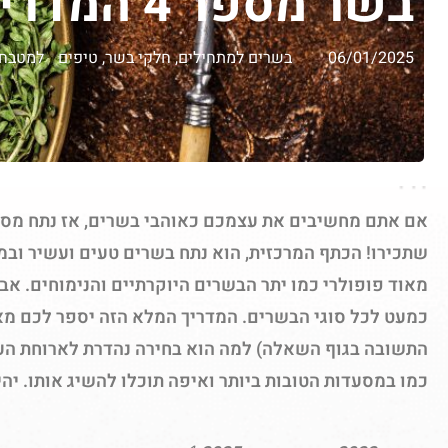
בשר מספר 4 המדריך המלא + מתכון
06/01/2025
בשרים למתחילים
,
חלקי בשר
,
טיפים למטבח
שתכירו! הכתף המרכזית, הוא נתח בשרים טעים ועשיר ובמח
מאוד פופולרי כמו יתר הבשרים היוקרתיים והנימוחים. אבל
כמעט לכל סוגי הבשרים. המדריך המלא הזה יספר לכם מא
התשובה בגוף השאלה) למה הוא בחירה נהדרת לארוחת הע
כמו במסעדות הטובות ביותר ואיפה תוכלו להשיג אותו. יהי