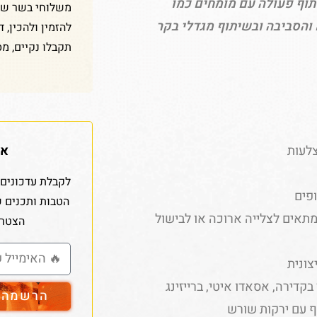
ערך ונכתב בשיתוף פעולה עם מומחים כמו
משלוחי בשר שלנ
והסביבה ובשיתוף מגדלי בקר
להזמין ולהכין, 
תקבלו נקיים, מס
אז
צלעות
לקבלת עדכונים 
פים
הטבות ותכנים 
תאים לצלייה ארוכה או לבישול
הצטרפ
צונית
בקדירה, אסאדו איטי, ברייזינג
הרשמה ל
 עם ירקות שורש