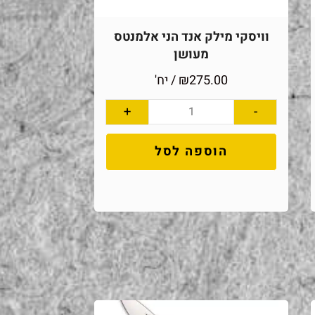
וויסקי מילק אנד הני אלמנטס
מעושן
275.00
₪
/ יח'
+
-
הוספה לסל