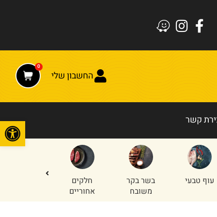
0
החשבון שלי
ירת קשר
פתח
עוף טבעי
בשר בקר
חלקים
טחון עוף
משובח
אחוריים
והודו