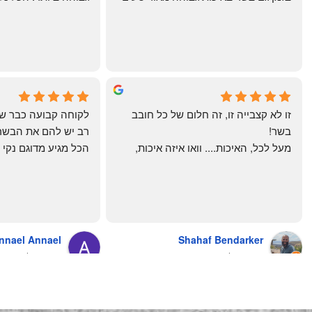
מרוצים. ההמבורגר טעים ברמות
היטב להכנה מידית ו
תודה רבה וכל הכבוד!
chal gottfried
May Azulay
4 months ago
a month ago
זו לא קצבייה זו, זה חלום של כל חובב 
בשר!
מעל לכל, האיכות.... וואו איזה איכות, 
טרי, מקוצב נקי, חתוך מושלם, ארוז 
מושלם מחירים מעולים
והשירות.... אךךךךךך איזה תענוג באמת!
בעולם , מס׳ 1 !!
כל עסק בארץ צריך ללמוד מה'אחים 
אהרון' איך מנהלים עסק ושירות לקוחות
nnael Annael
Shahaf Bendarker
מעריץ שלהם, מזמין מהם כמה שרק 
8 months ago
6 months ago
יכול!