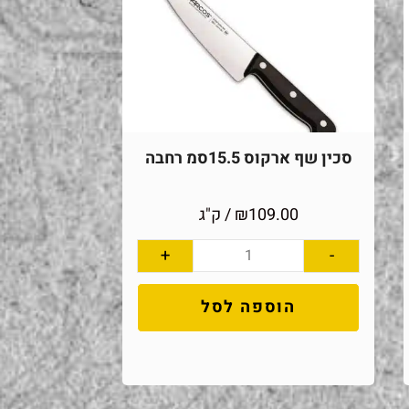
סכין שף ארקוס 15.5סמ רחבה
109.00
₪
/ ק"ג
+
-
הוספה לסל