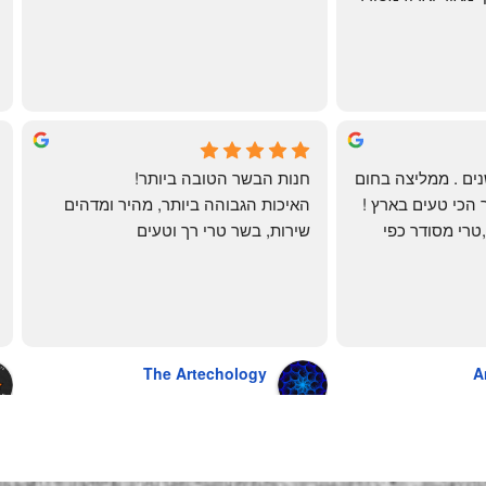
ממש תענוג!
🌹
mi
שי
4 months ago
לקוחה קבועה כבר שנים . ממליצה בחום 
חנות הבשר הטובה ביותר!
רב יש להם את הבשר הכי טעים בארץ ! 
האיכות הגבוהה ביותר, מהיר ומדהים
הכל מגיע מדוגם נקי ,טרי מסודר כפי 
שירות, בשר טרי רך וטעים
שאני אוהבת ממש מתוך קטלוג . השירות 
פטה כבד ופילה מינון, גם קרפצ'יו מדהים
נהדר 10/10 משלוח עד הבית . אין עליכם 
The Artechology
A
a year ago