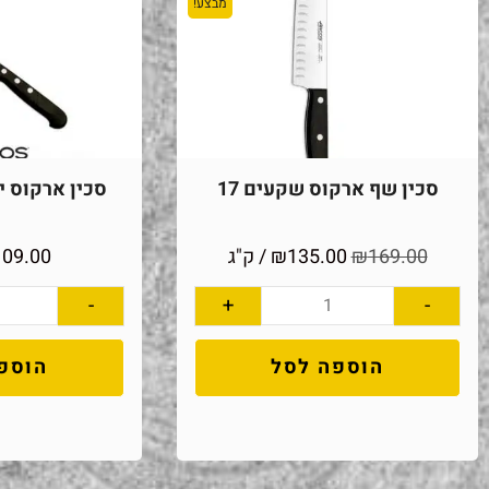
מבצע!
סכין שף ארקוס שקעים 17
סכין ארקוס יוני
169.00
₪
135.00
₪
/ ק"ג
109.00
-
+
-
הוספה לסל
הוספ