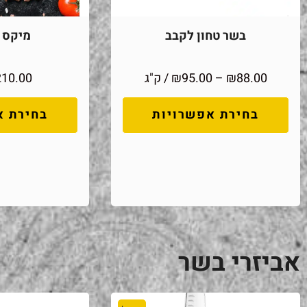
בשר טחון לקבב
מיקס מ
88.00
₪
–
95.00
₪
/ ק"ג
210.00
בחירת אפשרויות
בחירת א
אביזרי בשר