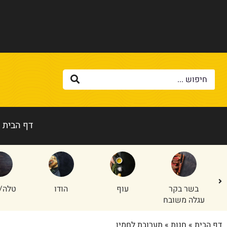
דף הבית
בשר בקר
עוף
הודו
טלה/
עגלה משובח
דף הבית
»
חנות
»
תערובת לחמין