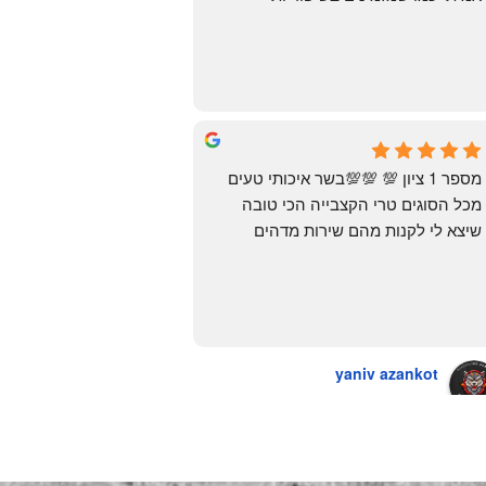
העיראקיות באור יהודה.. ואף פעם לא 
מצאתי. לפני מספר ימים ביצעתי הזמנה 
מ״האחים אהרון״.. ומצאתי את הקבב 
הזה שחלמתי עליו. תודה 😍
Yonatan Menashe
6 months ago
מספר 1 ציון 💯 💯💯בשר איכותי טעים 
מכל הסוגים טרי הקצבייה הכי טובה 
שיצא לי לקנות מהם שירות מדהים 
ומחירים טובים
יש גם עוף טבעי שזה בכלל פגז בקיצור 
מדהים אין עליכם
yaniv azankot
a year ago