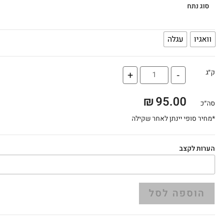
סוג נתח
וואגיו
עגלה
ק״ג
+
-
₪
95.00
סה״כ
*מחיר סופי יינתן לאחר שקילה
הערות לקצב
הוספה לסל