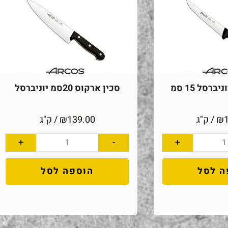
ברסל 15 סמ
סכין ארקוס 20סמ יוניברסל
₪
/ ק"ג
139.00
₪
/ ק"ג
+
-
+
ה לסל
הוספה לסל