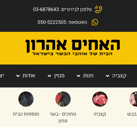
טלפון לבירורים: 03-6878643
וואטסאפ: 050-5222505
קצביה
חנות
מגזין
אודות
יצ
כבש
קצביה
טחונים - בשר
תוספות הבית
טחון