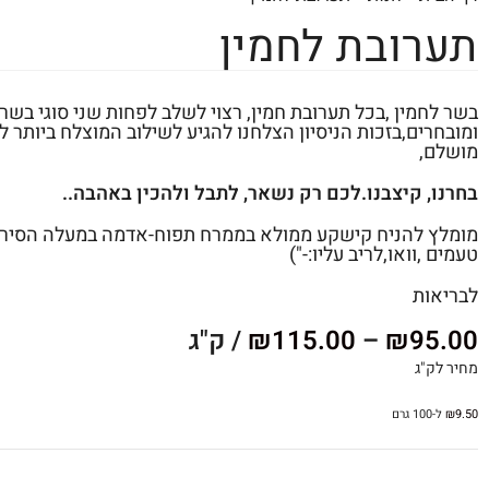
תערובת לחמין
בשר לחמין ,בכל תערובת חמין, רצוי לשלב לפחות שני סוגי בשרי
ומובחרים,בזכות הניסיון הצלחנו להגיע לשילוב המוצלח ביותר ל
מושלם,
בחרנו, קיצבנו.לכם רק נשאר, לתבל ולהכין באהבה..
מומלץ להניח קישקע ממולא בממרח תפוח-אדמה במעלה הסיר-
טעמים ,וואו,לריב עליו:-")
לבריאות
95.00
₪
–
115.00
₪
/ ק"ג
מחיר לק"ג
9.50
₪
ל-100 גרם