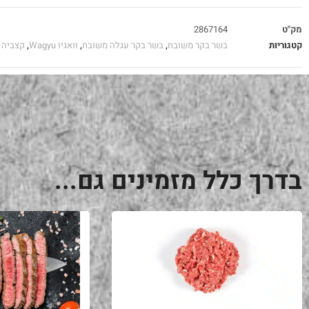
מק"ט
2867164
קטגוריות
בשר בקר משובח
,
בשר בקר עגלה משובח
,
וואגיו Wagyu
,
קצביה
בדרך כלל מזמינים גם...