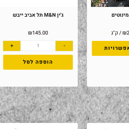
ינוטים
ג'ין M&N תל אביב ייבש
₪
/ ק"ג
145.00
₪
+
-
פשרויות
הוספה לסל