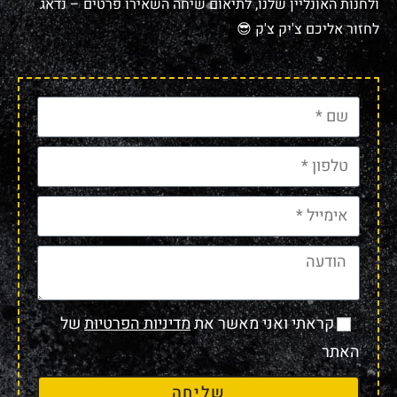
ולחנות האונליין שלנו, לתיאום שיחה השאירו פרטים – נדאג
לחזור אליכם צ'יק צ'ק 😎
קראתי ואני מאשר את
מדיניות הפרטיות
של
האתר
שליחה