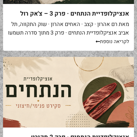
אנציקלופדיית הנתחים · פרק 3 – צ'אק רול
מאת רם אהרון · קצב · האחים אהרון · שוק התקווה, תל
אביב אנציקלופדיית הנתחים · פרק 3 מתוך סדרה תשמעו
סיפור. אתם באים לאחת ממסעדות הבשר הטובות...
לקריאה נוספת