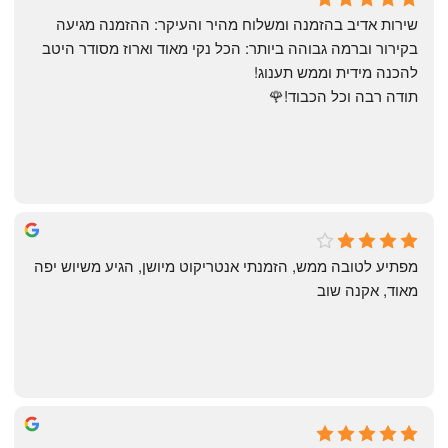
a month ago
שירות אדיב בהזמנה ומשלוח מהיר והעיקר: ההזמנה מגיעה 
בקירור וברמה גבוהה ביותר: הכל נקי מאוד וארוז מסודר היטב 
להכנה מידית וממש תענוג!
תודה רבה וכל הכבוד!🌹
michal gottfried
4 months ago
מפתיע לטובה ממש, הזמנתי אנטריקוט מיושן, הגיע משיוש יפה 
מאוד, אקנה שוב
שי
4 months ago