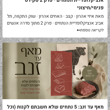
אנציקלופדיית הנתחים · פרק 2 סקירט
פנימי/חיצוני
מאת איזי אהרון · קצב · האחים אהרון · שוק התקווה, תל
אביב אנציקלופדיית הנתחים · פרק 2 מתוך סדרה אנשים
באים אליי בקצביה ומבקשים "סקירט". שאלה ראשונה...
לקריאה נוספת
מאף עד זנב: 5 נתחים שלא חשבתם לקנות (וכל