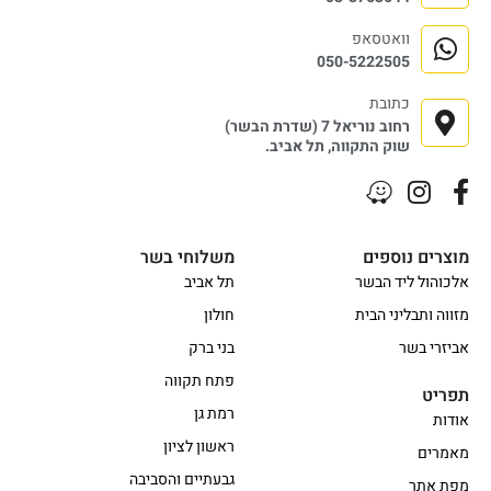
וואטסאפ
050-5222505
כתובת
רחוב נוריאל 7 (שדרת הבשר)
שוק התקווה, תל אביב.
מוצרים נוספים
משלוחי בשר
אלכוהול ליד הבשר
תל אביב
מזווה ותבליני הבית
חולון
אביזרי בשר
בני ברק
פתח תקווה
תפריט
רמת גן
אודות
ראשון לציון
מאמרים
גבעתיים והסביבה
מפת אתר