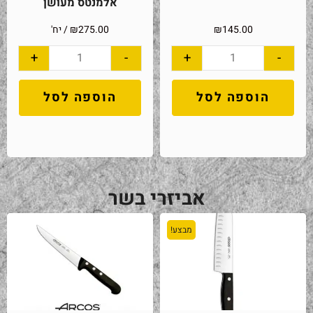
אלמנטס מעושן
145.00
₪
275.00
₪
/ יח'
+
-
+
-
הוספה לסל
הוספה לסל
אביזרי בשר
מבצע!