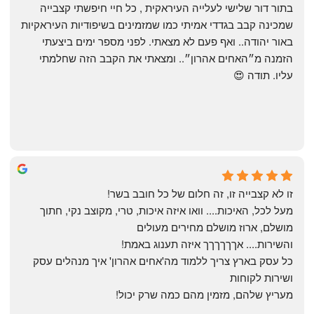
בתור דור שלישי לעלייה העיראקית , כל חיי חיפשתי קצבייה 
שמכינה קבב בגדדי אמיתי כמו שמזמינים בשיפודיות העיראקיות 
באור יהודה.. ואף פעם לא מצאתי. לפני מספר ימים ביצעתי 
הזמנה מ״האחים אהרון״.. ומצאתי את הקבב הזה שחלמתי 
עליו. תודה 😍
Yonatan Menashe
6 months ago
זו לא קצבייה זו, זה חלום של כל חובב בשר!
מעל לכל, האיכות.... וואו איזה איכות, טרי, מקוצב נקי, חתוך 
מושלם, ארוז מושלם מחירים מעולים
והשירות.... אךךךךךך איזה תענוג באמת!
כל עסק בארץ צריך ללמוד מה'אחים אהרון' איך מנהלים עסק 
ושירות לקוחות
מעריץ שלהם, מזמין מהם כמה שרק יכול!