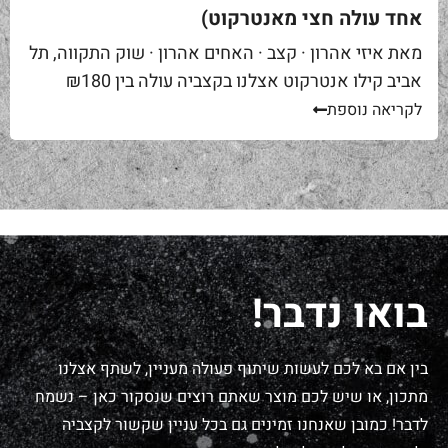
אחד עולה חצי מאנטרקוט)
מאת איזי אהרון · קצב · האחים אהרון · שוק התקווה, תל
אביב קילו אנטרקוט אצלנו בקצביה עולה בין ₪180
ל-₪220. מחיר יפה – וגם מוצדק, כי זה...
לקריאה נוספת
בואו נדבר!
בין אם בא לכם לעשות שיתוף פעולה מעניין, לשתף אצלנו
מתכון, או שיש לכם מוצר שאתם רוצים שנסקור כאן – נשמח
לדבר! כמובן שאנחנו זמינים גם בכל עניין שקשור לקצביה